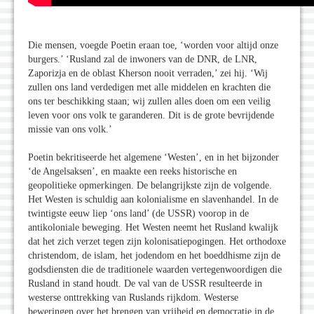
Die mensen, voegde Poetin eraan toe, ‘worden voor altijd onze
burgers.’ ‘Rusland zal de inwoners van de DNR, de LNR,
Zaporizja en de oblast Kherson nooit verraden,’ zei hij. ‘Wij
zullen ons land verdedigen met alle middelen en krachten die
ons ter beschikking staan; wij zullen alles doen om een veilig
leven voor ons volk te garanderen. Dit is de grote bevrijdende
missie van ons volk.’
Poetin bekritiseerde het algemene ‘Westen’, en in het bijzonder
‘de Angelsaksen’, en maakte een reeks historische en
geopolitieke opmerkingen. De belangrijkste zijn de volgende.
Het Westen is schuldig aan kolonialisme en slavenhandel. In de
twintigste eeuw liep ‘ons land’ (de USSR) voorop in de
antikoloniale beweging. Het Westen neemt het Rusland kwalijk
dat het zich verzet tegen zijn kolonisatiepogingen. Het orthodoxe
christendom, de islam, het jodendom en het boeddhisme zijn de
godsdiensten die de traditionele waarden vertegenwoordigen die
Rusland in stand houdt. De val van de USSR resulteerde in
westerse onttrekking van Ruslands rijkdom. Westerse
beweringen over het brengen van vrijheid en democratie in de