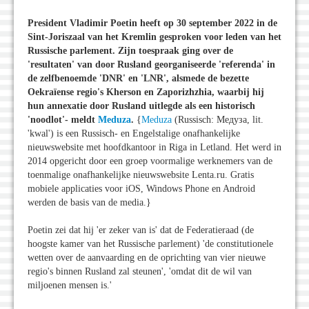
President Vladimir Poetin heeft op 30 september 2022 in de
Sint-Joriszaal van het Kremlin gesproken voor leden van het
Russische parlement. Zijn toespraak ging over de
'resultaten
' van door Rusland georganiseerde
'referenda
' in
de zelfbenoemde
'DNR
' en
'LNR
', alsmede de bezette
Oekraïense regio's Kherson en Zaporizhzhia, waarbij hij
hun annexatie door Rusland uitlegde als een historisch
'noodlot
'- meldt
Meduza
.
{
Meduza
(Russisch: Медуза, lit.
'kwal') is een Russisch- en Engelstalige onafhankelijke
nieuwswebsite met hoofdkantoor in Riga in Letland. Het werd in
2014 opgericht door een groep voormalige werknemers van de
toenmalige onafhankelijke nieuwswebsite Lenta.ru. Gratis
mobiele applicaties voor iOS, Windows Phone en Android
werden de basis van de media.}
Poetin zei dat hij 'er zeker van is' dat de Federatieraad (de
hoogste kamer van het Russische parlement) 'de constitutionele
wetten over de aanvaarding en de oprichting van vier nieuwe
regio's binnen Rusland zal steunen', 'omdat dit de wil van
miljoenen mensen is.'