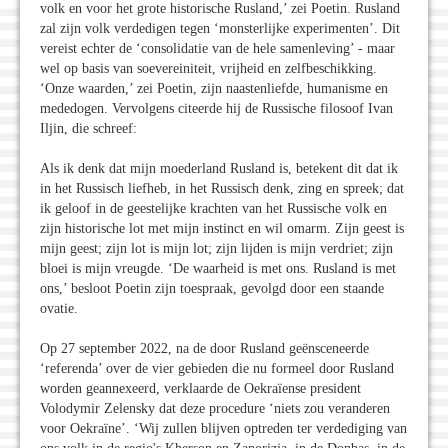
volk en voor het grote historische Rusland,’ zei Poetin. Rusland
zal zijn volk verdedigen tegen ‘monsterlijke experimenten’. Dit
vereist echter de ‘consolidatie van de hele samenleving’ - maar
wel op basis van soevereiniteit, vrijheid en zelfbeschikking.
‘Onze waarden,’ zei Poetin, zijn naastenliefde, humanisme en
mededogen. Vervolgens citeerde hij de Russische filosoof Ivan
Iljin, die schreef:
Als ik denk dat mijn moederland Rusland is, betekent dit dat ik
in het Russisch liefheb, in het Russisch denk, zing en spreek; dat
ik geloof in de geestelijke krachten van het Russische volk en
zijn historische lot met mijn instinct en wil omarm. Zijn geest is
mijn geest; zijn lot is mijn lot; zijn lijden is mijn verdriet; zijn
bloei is mijn vreugde. ‘De waarheid is met ons. Rusland is met
ons,’ besloot Poetin zijn toespraak, gevolgd door een staande
ovatie.
Op 27 september 2022, na de door Rusland geënsceneerde
‘referenda’ over de vier gebieden die nu formeel door Rusland
worden geannexeerd, verklaarde de Oekraïense president
Volodymir Zelensky dat deze procedure ‘niets zou veranderen
voor Oekraïne’. ‘Wij zullen blijven optreden ter verdediging van