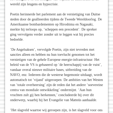
wereld zijn leugens en hypocrisie.
Poetin herinnerde het parlement aan de vernietiging van Duitse
steden door de geallieerden tijdens de Tweede Wereldoorlog. De
Amerikaanse bombardementen op Hiroshima en Nagasaki,
merkte hij terloops op, ‘scheppen een precedent’. De spreker
ging vervolgens verder zonder uit te leggen wat hij precies
bedoelde.
‘De Angelsaksen’, vervolgde Poetin, zijn niet tevreden met
sancties alleen en hebben nu hun toevlucht genomen tot het
vernietigen van de gehele Europese energie-infrastructuur. Het
beleid van de VS is gebaseerd op ‘de heerschappij van de vuist’,
vandaar overal nieuwe militaire bases, uitbreiding van de
NAVO, enz. Iedereen die de westerse hegemonie uitdaagt, wordt
automatisch tot ‘vijand’ uitgeroepen. De ambities van het Westen
van ‘totale overheersing’ zijn de reden dat het andere ‘soevereine
centra van mondiale ontwikkeling’ ondermijnt. ‘Aan hun
vruchten zult gij hen herkennen,’ concludeerde hij over dit
onderwerp, waarbij hij het Evangelie van Matteüs aanhaalde.
‘Het slagveld waartoe wij geroepen zijn, is het slagveld voor ons