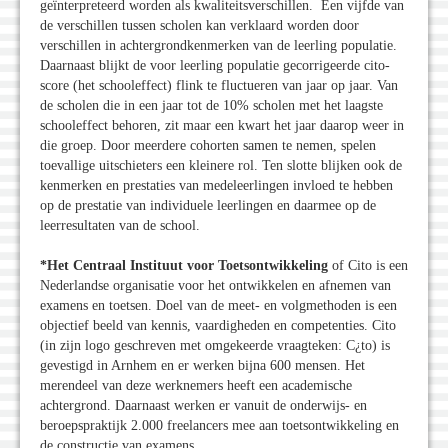
geïnterpreteerd worden als kwaliteitsverschillen. Een vijfde van
de verschillen tussen scholen kan verklaard worden door
verschillen in achtergrondkenmerken van de leerling populatie.
Daarnaast blijkt de voor leerling populatie gecorrigeerde cito-
score (het schooleffect) flink te fluctueren van jaar op jaar. Van
de scholen die in een jaar tot de 10% scholen met het laagste
schooleffect behoren, zit maar een kwart het jaar daarop weer in
die groep. Door meerdere cohorten samen te nemen, spelen
toevallige uitschieters een kleinere rol. Ten slotte blijken ook de
kenmerken en prestaties van medeleerlingen invloed te hebben
op de prestatie van individuele leerlingen en daarmee op de
leerresultaten van de school.
*Het Centraal Instituut voor Toetsontwikkeling
of Cito is een
Nederlandse organisatie voor het ontwikkelen en afnemen van
examens en toetsen. Doel van de meet- en volgmethoden is een
objectief beeld van kennis, vaardigheden en competenties. Cito
(in zijn logo geschreven met omgekeerde vraagteken: C¿to) is
gevestigd in Arnhem en er werken bijna 600 mensen. Het
merendeel van deze werknemers heeft een academische
achtergrond. Daarnaast werken er vanuit de onderwijs- en
beroepspraktijk 2.000 freelancers mee aan toetsontwikkeling en
de constructie van examens.