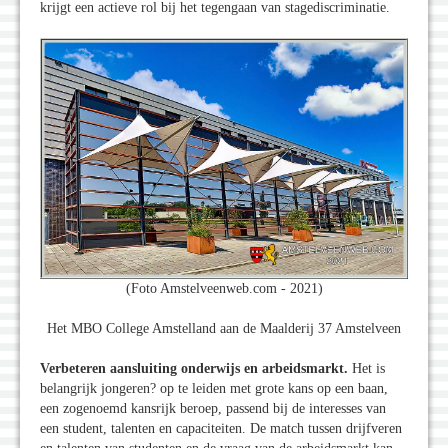
krijgt een actieve rol bij het tegengaan van stagediscriminatie.
(Foto Amstelveenweb.com - 2021)
Het MBO College Amstelland aan de Maalderij 37 Amstelveen
Verbeteren aansluiting onderwijs en arbeidsmarkt.
Het is
belangrijk jongeren? op te leiden met grote kans op een baan,
een zogenoemd kansrijk beroep, passend bij de interesses van
een student, talenten en capaciteiten. De match tussen drijfveren