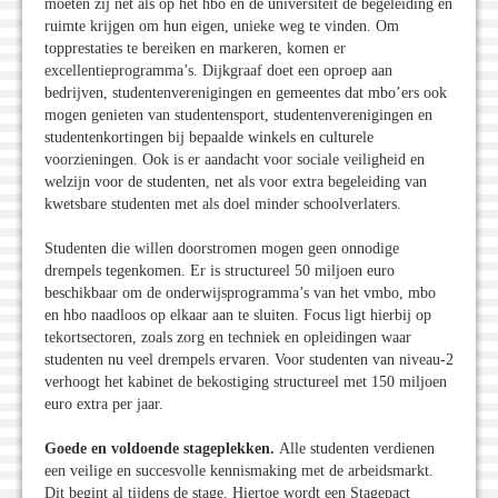
moeten zij net als op het hbo en de universiteit de begeleiding en
ruimte krijgen om hun eigen, unieke weg te vinden. Om
topprestaties te bereiken en markeren, komen er
excellentieprogramma’s. Dijkgraaf doet een oproep aan
bedrijven, studentenverenigingen en gemeentes dat mbo’ers ook
mogen genieten van studentensport, studentenverenigingen en
studentenkortingen bij bepaalde winkels en culturele
voorzieningen. Ook is er aandacht voor sociale veiligheid en
welzijn voor de studenten, net als voor extra begeleiding van
kwetsbare studenten met als doel minder schoolverlaters.
Studenten die willen doorstromen mogen geen onnodige
drempels tegenkomen. Er is structureel 50 miljoen euro
beschikbaar om de onderwijsprogramma’s van het vmbo, mbo
en hbo naadloos op elkaar aan te sluiten. Focus ligt hierbij op
tekortsectoren, zoals zorg en techniek en opleidingen waar
studenten nu veel drempels ervaren. Voor studenten van niveau-2
verhoogt het kabinet de bekostiging structureel met 150 miljoen
euro extra per jaar.
Goede en voldoende stageplekken.
Alle studenten verdienen
een veilige en succesvolle kennismaking met de arbeidsmarkt.
Dit begint al tijdens de stage. Hiertoe wordt een Stagepact