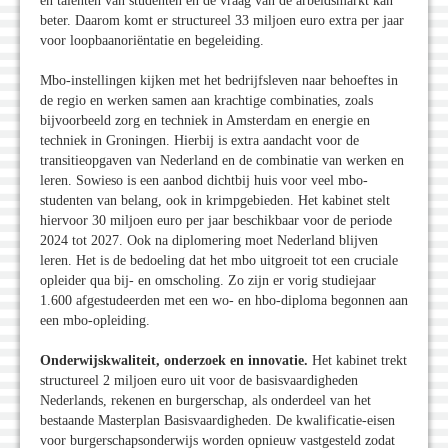
en talenten van studenten en de vraag van de arbeidsmarkt kan
beter. Daarom komt er structureel 33 miljoen euro extra per jaar
voor loopbaanoriëntatie en begeleiding.
Mbo-instellingen kijken met het bedrijfsleven naar behoeftes in
de regio en werken samen aan krachtige combinaties, zoals
bijvoorbeeld zorg en techniek in Amsterdam en energie en
techniek in Groningen. Hierbij is extra aandacht voor de
transitieopgaven van Nederland en de combinatie van werken en
leren. Sowieso is een aanbod dichtbij huis voor veel mbo-
studenten van belang, ook in krimpgebieden. Het kabinet stelt
hiervoor 30 miljoen euro per jaar beschikbaar voor de periode
2024 tot 2027. Ook na diplomering moet Nederland blijven
leren. Het is de bedoeling dat het mbo uitgroeit tot een cruciale
opleider qua bij- en omscholing. Zo zijn er vorig studiejaar
1.600 afgestudeerden met een wo- en hbo-diploma begonnen aan
een mbo-opleiding.
Onderwijskwaliteit, onderzoek en innovatie.
Het kabinet trekt
structureel 2 miljoen euro uit voor de basisvaardigheden
Nederlands, rekenen en burgerschap, als onderdeel van het
bestaande Masterplan Basisvaardigheden. De kwalificatie-eisen
voor burgerschapsonderwijs worden opnieuw vastgesteld zodat