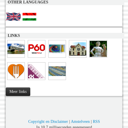
OTHER LANGUAGES
LINKS
Meer links
Copyright en Disclaimer
|
Amstelveen
|
RSS
In 10,7 milliseconden gegenereerd