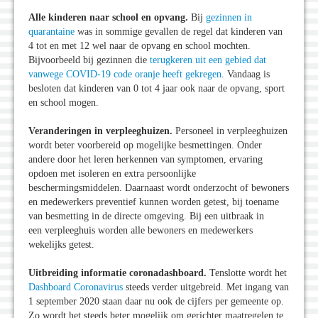
Alle kinderen naar school en opvang.
Bij
gezinnen in
quarantaine
was in sommige gevallen de regel dat kinderen van
4 tot en met 12 wel naar de opvang en school mochten.
Bijvoorbeeld bij gezinnen die
terugkeren uit een gebied dat
vanwege COVID-19 code oranje heeft gekregen
. Vandaag is
besloten dat kinderen van 0 tot 4 jaar ook naar de opvang, sport
en school mogen.
Veranderingen in verpleeghuizen.
Personeel in verpleeghuizen
wordt beter voorbereid op mogelijke besmettingen. Onder
andere door het leren herkennen van symptomen, ervaring
opdoen met isoleren en extra persoonlijke
beschermingsmiddelen. Daarnaast wordt onderzocht of bewoners
en medewerkers preventief kunnen worden getest, bij toename
van besmetting in de directe omgeving. Bij een uitbraak in
een verpleeghuis worden alle bewoners en medewerkers
wekelijks getest.
Uitbreiding informatie coronadashboard.
Tenslotte wordt het
Dashboard Coronavirus
steeds verder uitgebreid. Met ingang van
1 september 2020 staan daar nu ook de cijfers per gemeente op.
Zo wordt het steeds beter mogelijk om gerichter maatregelen te