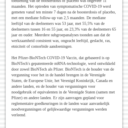
toediening van de boosterdosis of placebo was ongeveer 11
maanden. Het optreden van symptomatische COVID-19 werd
gemeten vanaf ten minste 7 dagen na de boosterdosis of placebo,
met een mediane follow-up van 2,5 maanden. De mediane
leeftijd van de deelnemers was 53 jaar, met 55,5% van de
deelnemers tussen 16 en 55 jaar, en 23,3% van de deelnemers 65
jaar en ouder. Meerdere subgroepanalyses toonden aan dat de
werkzaamheid consistent was, ongeacht leeftijd, geslacht, ras,
etniciteit of comorbide aandoeningen.
Het Pfizer-BioNTech COVID-19 Vaccin, dat gebaseerd is op
BioNTech's gepatenteerde mRNA-technologie, werd ontwikkeld
door zowel BioNTech als Pfizer. BioNTech is de houder van de
vergunning voor het in de handel brengen in de Verenigde
Staten, de Europese Unie, het Verenigd Koninkrijk, Canada en
andere landen, en de houder van vergunningen voor
noodgebruik of equivalenten in de Verenigde Staten (samen met
Pfizer) en andere landen. Er zijn aanvragen gepland voor
reglementaire goedkeuringen in de landen waar aanvankelijk
noodvergunningen of gelijkwaardige vergunningen werden
verleend.