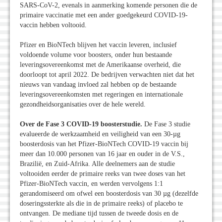
SARS-CoV-2, evenals in aanmerking komende personen die de
primaire vaccinatie met een ander goedgekeurd COVID-19-
vaccin hebben voltooid.
Pfizer en BioNTech blijven het vaccin leveren, inclusief
voldoende volume voor boosters, onder hun bestaande
leveringsovereenkomst met de Amerikaanse overheid, die
doorloopt tot april 2022. De bedrijven verwachten niet dat het
nieuws van vandaag invloed zal hebben op de bestaande
leveringsovereenkomsten met regeringen en internationale
gezondheidsorganisaties over de hele wereld.
Over de Fase 3 COVID-19 boosterstudie.
De Fase 3 studie
evalueerde de werkzaamheid en veiligheid van een 30-µg
boosterdosis van het Pfizer-BioNTech COVID-19 vaccin bij
meer dan 10.000 personen van 16 jaar en ouder in de V.S.,
Brazilië, en Zuid-Afrika. Alle deelnemers aan de studie
voltooiden eerder de primaire reeks van twee doses van het
Pfizer-BioNTech vaccin, en werden vervolgens 1:1
gerandomiseerd om ofwel een boosterdosis van 30 µg (dezelfde
doseringssterkte als die in de primaire reeks) of placebo te
ontvangen. De mediane tijd tussen de tweede dosis en de