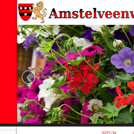
‹
NIEUW