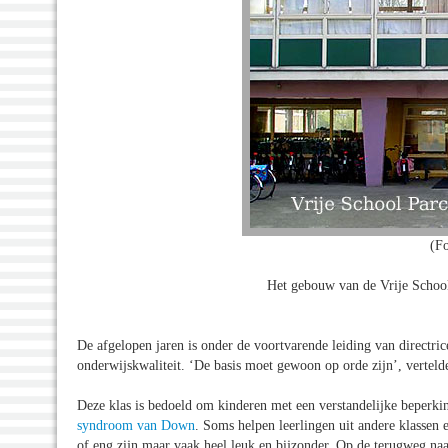
(Fo
Het gebouw van de Vrije School
De afgelopen jaren is onder de voortvarende leiding van directri
onderwijskwaliteit. ‘De basis moet gewoon op orde zijn’, vertel
Deze klas is bedoeld om kinderen met een verstandelijke beperkin
syndroom van Down
. Soms helpen leerlingen uit andere klassen ee
of eng zijn maar vaak heel leuk en bijzonder. Op de terugweg naa