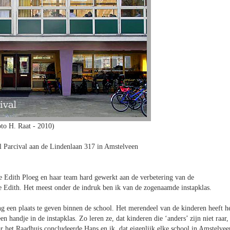
to H. Raat - 2010)
 Parcival aan de Lindenlaan 317 in Amstelveen
ce Edith Ploeg en haar team hard gewerkt aan de verbetering van de
de Edith. Het meest onder de indruk ben ik van de zogenaamde instapklas.
g een plaats te geven binnen de school. Het merendeel van de kinderen heeft h
n handje in de instapklas. Zo leren ze, dat kinderen die ‘anders’ zijn niet raar,
r het Raadhuis concludeerde Hans en ik, dat eigenlijk elke school in Amstelvee