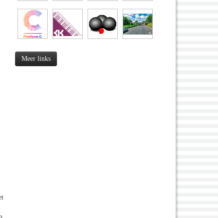
Meer links
et
n