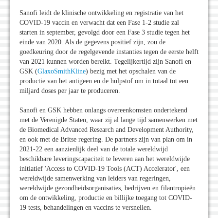
Sanofi leidt de klinische ontwikkeling en registratie van het
COVID-19 vaccin en verwacht dat een Fase 1-2 studie zal
starten in september, gevolgd door een Fase 3 studie tegen het
einde van 2020. Als de gegevens positief zijn, zou de
goedkeuring door de regelgevende instanties tegen de eerste helft
van 2021 kunnen worden bereikt. Tegelijkertijd zijn Sanofi en
GSK (
GlaxoSmithKline
) bezig met het opschalen van de
productie van het antigeen en de hulpstof om in totaal tot een
miljard doses per jaar te produceren.
Sanofi en GSK hebben onlangs overeenkomsten ondertekend
met de Verenigde Staten, waar zij al lange tijd samenwerken met
de Biomedical Advanced Research and Development Authority,
en ook met de Britse regering. De partners zijn van plan om in
2021-22 een aanzienlijk deel van de totale wereldwijd
beschikbare leveringscapaciteit te leveren aan het wereldwijde
initiatief 'Access to COVID-19 Tools (ACT) Accelerator', een
wereldwijde samenwerking van leiders van regeringen,
wereldwijde gezondheidsorganisaties, bedrijven en filantropieën
om de ontwikkeling, productie en billijke toegang tot COVID-
19 tests, behandelingen en vaccins te versnellen.