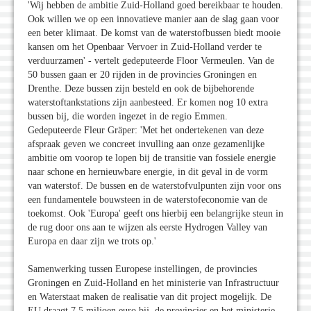
'Wij hebben de ambitie Zuid-Holland goed bereikbaar te houden.
Ook willen we op een innovatieve manier aan de slag gaan voor
een beter klimaat. De komst van de waterstofbussen biedt mooie
kansen om het Openbaar Vervoer in Zuid-Holland verder te
verduurzamen' - vertelt gedeputeerde Floor Vermeulen. Van de
50 bussen gaan er 20 rijden in de provincies Groningen en
Drenthe. Deze bussen zijn besteld en ook de bijbehorende
waterstoftankstations zijn aanbesteed. Er komen nog 10 extra
bussen bij, die worden ingezet in de regio Emmen.
Gedeputeerde Fleur Gräper: 'Met het ondertekenen van deze
afspraak geven we concreet invulling aan onze gezamenlijke
ambitie om voorop te lopen bij de transitie van fossiele energie
naar schone en hernieuwbare energie, in dit geval in de vorm
van waterstof. De bussen en de waterstofvulpunten zijn voor ons
een fundamentele bouwsteen in de waterstofeconomie van de
toekomst. Ook 'Europa' geeft ons hierbij een belangrijke steun in
de rug door ons aan te wijzen als eerste Hydrogen Valley van
Europa en daar zijn we trots op.'
Samenwerking tussen Europese instellingen, de provincies
Groningen en Zuid-Holland en het ministerie van Infrastructuur
en Waterstaat maken de realisatie van dit project mogelijk. De
EU draagt 7,5 miljoen euro bij, de provincies en het ministerie