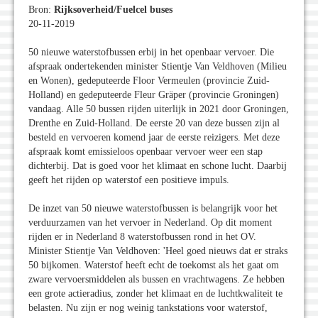
Bron:
Rijksoverheid/Fuelcel buses
20-11-2019
50 nieuwe waterstofbussen erbij in het openbaar vervoer. Die
afspraak ondertekenden minister Stientje Van Veldhoven (Milieu
en Wonen), gedeputeerde Floor Vermeulen (provincie Zuid-
Holland) en gedeputeerde Fleur Gräper (provincie Groningen)
vandaag. Alle 50 bussen rijden uiterlijk in 2021 door Groningen,
Drenthe en Zuid-Holland. De eerste 20 van deze bussen zijn al
besteld en vervoeren komend jaar de eerste reizigers. Met deze
afspraak komt emissieloos openbaar vervoer weer een stap
dichterbij. Dat is goed voor het klimaat en schone lucht. Daarbij
geeft het rijden op waterstof een positieve impuls.
De inzet van 50 nieuwe waterstofbussen is belangrijk voor het
verduurzamen van het vervoer in Nederland. Op dit moment
rijden er in Nederland 8 waterstofbussen rond in het OV.
Minister Stientje Van Veldhoven: 'Heel goed nieuws dat er straks
50 bijkomen. Waterstof heeft echt de toekomst als het gaat om
zware vervoersmiddelen als bussen en vrachtwagens. Ze hebben
een grote actieradius, zonder het klimaat en de luchtkwaliteit te
belasten. Nu zijn er nog weinig tankstations voor waterstof,