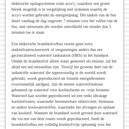
elektrische opslagsystemen zoals accu's, waardoor een groter
bereik mogelijk is in vergelijking met systemen waarbij de
accu's worden gebruikt als energieopslag. Het tanken van de bus
duurt vandaag de dag ongeveer 7 minuten voor het vullen van de
bus, met ontwerpen die worden ontwikkeld om minder dan 5
minuten toe te staan.
Een elektrische brandstofcelbus vereist geen extra
stadsinfrastructuurwerk of vergunningen anders dan een
gecentraliseerd waterstof tankstation (HRS) in het busdepot.
Omdat de brandstofcel alleen water genereert als emissie, zal het
altijd een nul-emissiebus zijn. Terwijl het grootste deel van de
industriële waterstof die tegenwoordig in de wereld wordt
gebruikt, wordt geproduceerd uit fossiele energiebronnen
(voornamelijk aardgas), zijn de meeste waterstofstations
gebaseerd op waterstof voor koolstofarme en -vrije bronnen.
Waterstof kan worden geproduceerd uit een reeks ultralage
koolstofroutes, waaronder hernieuwbare elektriciteit, biomassa
en andere koolwaterstoffen, waaronder het afvangen en opslaan
van koolstof. Wanneer de brandstof wordt gevoed door waterstof
die via een van deze routes wordt geproduceerd, biedt de
brandstofcelbus een volledig koolstofvrije oplossing voor het