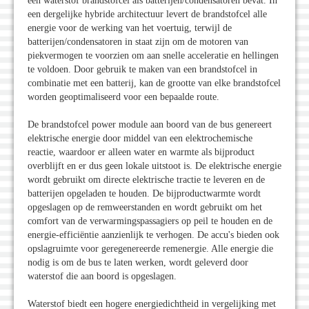
een waterstof brandstofcel als batterijen/condensatoren bevat. In
een dergelijke hybride architectuur levert de brandstofcel alle
energie voor de werking van het voertuig, terwijl de
batterijen/condensatoren in staat zijn om de motoren van
piekvermogen te voorzien om aan snelle acceleratie en hellingen
te voldoen. Door gebruik te maken van een brandstofcel in
combinatie met een batterij, kan de grootte van elke brandstofcel
worden geoptimaliseerd voor een bepaalde route.
De brandstofcel power module aan boord van de bus genereert
elektrische energie door middel van een elektrochemische
reactie, waardoor er alleen water en warmte als bijproduct
overblijft en er dus geen lokale uitstoot is. De elektrische energie
wordt gebruikt om directe elektrische tractie te leveren en de
batterijen opgeladen te houden. De bijproductwarmte wordt
opgeslagen op de remweerstanden en wordt gebruikt om het
comfort van de verwarmingspassagiers op peil te houden en de
energie-efficiëntie aanzienlijk te verhogen. De accu's bieden ook
opslagruimte voor geregenereerde remenergie. Alle energie die
nodig is om de bus te laten werken, wordt geleverd door
waterstof die aan boord is opgeslagen.
Waterstof biedt een hogere energiedichtheid in vergelijking met