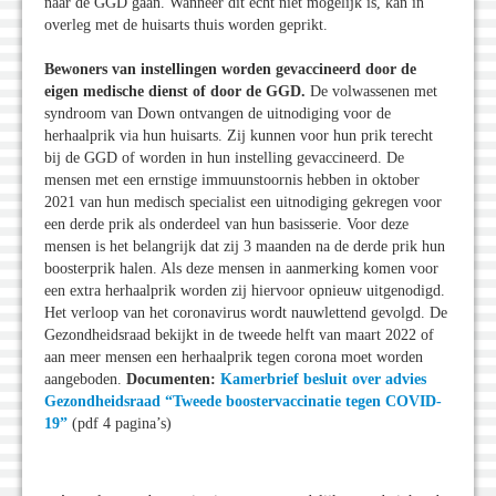
naar de GGD gaan. Wanneer dit echt niet mogelijk is, kan in
overleg met de huisarts thuis worden geprikt.
Bewoners van instellingen worden gevaccineerd door de
eigen medische dienst of door de GGD.
De volwassenen met
syndroom van Down ontvangen de uitnodiging voor de
herhaalprik via hun huisarts. Zij kunnen voor hun prik terecht
bij de GGD of worden in hun instelling gevaccineerd. De
mensen met een ernstige immuunstoornis hebben in oktober
2021 van hun medisch specialist een uitnodiging gekregen voor
een derde prik als onderdeel van hun basisserie. Voor deze
mensen is het belangrijk dat zij 3 maanden na de derde prik hun
boosterprik halen. Als deze mensen in aanmerking komen voor
een extra herhaalprik worden zij hiervoor opnieuw uitgenodigd.
Het verloop van het coronavirus wordt nauwlettend gevolgd. De
Gezondheidsraad bekijkt in de tweede helft van maart 2022 of
aan meer mensen een herhaalprik tegen corona moet worden
aangeboden.
Documenten:
Kamerbrief besluit over advies
Gezondheidsraad “Tweede boostervaccinatie tegen COVID-
19”
(pdf 4 pagina’s)