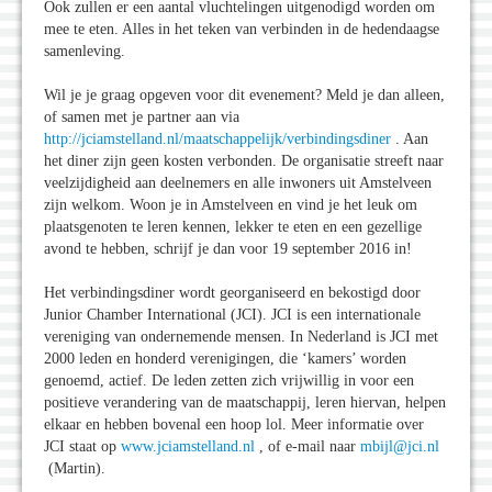
Ook zullen er een aantal vluchtelingen uitgenodigd worden om
mee te eten. Alles in het teken van verbinden in de hedendaagse
samenleving.
Wil je je graag opgeven voor dit evenement? Meld je dan alleen,
of samen met je partner aan via
http://jciamstelland.nl/maatschappelijk/verbindingsdiner
. Aan
het diner zijn geen kosten verbonden. De organisatie streeft naar
veelzijdigheid aan deelnemers en alle inwoners uit Amstelveen
zijn welkom. Woon je in Amstelveen en vind je het leuk om
plaatsgenoten te leren kennen, lekker te eten en een gezellige
avond te hebben, schrijf je dan voor 19 september 2016 in!
Het verbindingsdiner wordt georganiseerd en bekostigd door
Junior Chamber International (JCI). JCI is een internationale
vereniging van ondernemende mensen. In Nederland is JCI met
2000 leden en honderd verenigingen, die ‘kamers’ worden
genoemd, actief. De leden zetten zich vrijwillig in voor een
positieve verandering van de maatschappij, leren hiervan, helpen
elkaar en hebben bovenal een hoop lol. Meer informatie over
JCI staat op
www.jciamstelland.nl
, of e-mail naar
mbijl@jci.nl
(Martin).