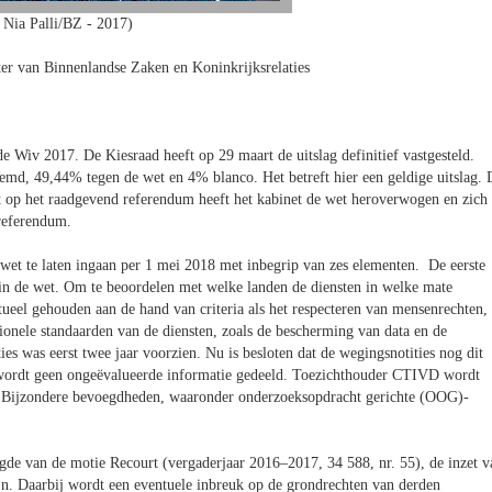
 Nia Palli/BZ - 2017)
ter van Binnenlandse Zaken en Koninkrijksrelaties
Wiv 2017. De Kiesraad heeft op 29 maart de uitslag definitief vastgesteld.
temd, 49,44% tegen de wet en 4% blanco. Het betreft hier een geldige uitslag. 
 op het raadgevend referendum heeft het kabinet de wet heroverwogen en zich
 referendum.
 wet te laten ingaan per 1 mei 2018 met inbegrip van zes elementen. De eerste
in de wet. Om te beoordelen met welke landen de diensten in welke mate
ueel gehouden aan de hand van criteria als het respecteren van mensenrechten,
ionele standaarden van de diensten, zoals de bescherming van data en de
ies was eerst twee jaar voorzien. Nu is besloten dat de wegingsnotities nog dit
wordt geen ongeëvalueerde informatie gedeeld. Toezichthouder CTIVD wordt
r. Bijzondere bevoegdheden, waaronder onderzoeksopdracht gerichte (OOG)-
engde van de motie Recourt (vergaderjaar 2016–2017, 34 588, nr. 55), de inzet v
ijn. Daarbij wordt een eventuele inbreuk op de grondrechten van derden