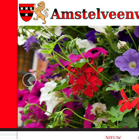
‹
NIEUW