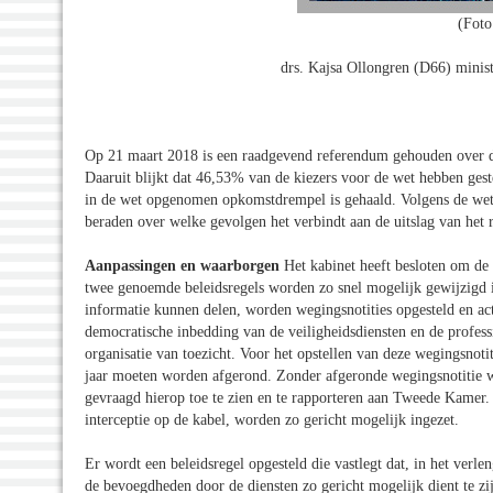
(Foto
drs. Kajsa Ollongren (D66) minis
Op 21 maart 2018 is een raadgevend referendum gehouden over de 
Daaruit blijkt dat 46,53% van de kiezers voor de wet hebben ges
in de wet opgenomen opkomstdrempel is gehaald. Volgens de wet
beraden over welke gevolgen het verbindt aan de uitslag van het
Aanpassingen en waarborgen
Het kabinet heeft besloten om de
twee genoemde beleidsregels worden zo snel mogelijk gewijzigd 
informatie kunnen delen, worden wegingsnotities opgesteld en act
democratische inbedding van de veiligheidsdiensten en de profess
organisatie van toezicht. Voor het opstellen van deze wegingsnotit
jaar moeten worden afgerond. Zonder afgeronde wegingsnotitie 
gevraagd hierop toe te zien en te rapporteren aan Tweede Kame
interceptie op de kabel, worden zo gericht mogelijk ingezet.
Er wordt een beleidsregel opgesteld die vastlegt dat, in het verl
de bevoegdheden door de diensten zo gericht mogelijk dient te z