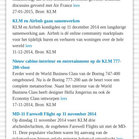
discussies gevoerd met Air France
lees
27-01-2015, Bron: KLM
KLM en Airbnb gaan samenwerken
KLM en Airbnb kondigden op 11 december 2014 een langdurige
samenwerking aan. Airbnb is dé online community marktplaats
voor het tijdelijk huren en verhuren van woningen over de hele
wereld
lees
11-12-2014, Bron: KLM
Nieuw cabine-interieur en entertainment op de KLM 777-
200-vloot
Eerder werd de World Business Class van de Boeing 747-400
omgebouwd. Nu is de Boeing 777-200 aan de beurt voor een
complete metamorfose. Naast het interieur van de World
Business Class heeft designer Hella Jongerius nu ook de
Economy Class ontworpen
lees
17-11-2014, Bron: KLM
MD-11 Farewell Flight op 11 november 2014
Op dinsdag 11 november 2014 voert KLM drie
afscheidsvluchten, de zogeheten Farewell Flights uit met de MD-
11. Deze populaire vluchten waren bij aanvang van de
ticketverkoop binnen enkele minuten helemaal uitverkocht
lees