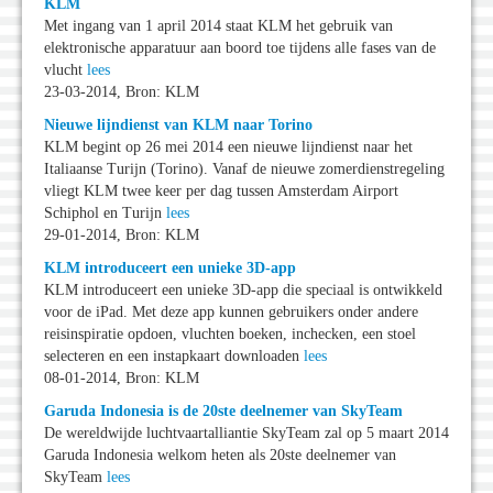
KLM
Met ingang van 1 april 2014 staat KLM het gebruik van
elektronische apparatuur aan boord toe tijdens alle fases van de
vlucht
lees
23-03-2014, Bron: KLM
Nieuwe lijndienst van KLM naar Torino
KLM begint op 26 mei 2014 een nieuwe lijndienst naar het
Italiaanse Turijn (Torino). Vanaf de nieuwe zomerdienstregeling
vliegt KLM twee keer per dag tussen Amsterdam Airport
Schiphol en Turijn
lees
29-01-2014, Bron: KLM
KLM introduceert een unieke 3D-app
KLM introduceert een unieke 3D-app die speciaal is ontwikkeld
voor de iPad. Met deze app kunnen gebruikers onder andere
reisinspiratie opdoen, vluchten boeken, inchecken, een stoel
selecteren en een instapkaart downloaden
lees
08-01-2014, Bron: KLM
Garuda Indonesia is de 20ste deelnemer van SkyTeam
De wereldwijde luchtvaartalliantie SkyTeam zal op 5 maart 2014
Garuda Indonesia welkom heten als 20ste deelnemer van
SkyTeam
lees