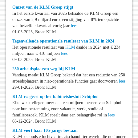
Omzet van de KLM Groep stijgt
In het eerste kwartaal van 2025 behaalde de KLM Groep een
omzet van 2,9 miljard euro, een stijging van 8% ten opzichte
van hetzelfde kwartaal vorig jaar
lees
01-05-2025, Bron: KLM
Tegenvallende operationele resultaat van KLM in 2024
Het operationele resultaat van
KLM
daalde in 2024 met € 234
miljoen naar € 416 miljoen
lees
09-03-2025, Bron: KLM
250 arbeidsplaatsen weg bij KLM
Vandaag maakt KLM Groep bekend dat het een reductie van 250
arbeidsplaatsen in niet-operationele functies gaat doorvoeren
lees
29-01-2025, Bron: KLM
KLM reageert op het kabinetsbesluit Schiphol
Elke week vliegen meer dan een miljoen mensen van Schiphol
naar hun bestemming voor vakantie, werk, studie of
familiebezoek. KLM speelt daar een belangrijke rol in
lees
08-12-2024, Bron: KLM
KLM viert haar 105-jarige bestaan
KLM, de oudste luchtvaartmaatschappij ter wereld die nog onder