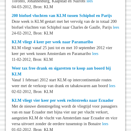
Toronto, Johannesburg, Kaapstad en Nairobi
lees
04-03-2012, Bron: KLM
200 biofuel vluchten van KLM tussen Schiphol en Parijs
Deze week is KLM gestart met het vervolg van de in totaal 200
biofuel vluchten van Schiphol naar Charles de Gaulle, Parijs
lees
24-02-2012, Bron: KLM
KLM vliegt 4 keer per week naar Paramaribo
KLM vliegt vanaf 25 juni tot en met 10 september 2012 vier
keer per week tussen Amsterdam en Paramaribo
lees
11-02-2012, Bron: KLM
Weer tax free drank en sigaretten te koop aan boord bij
KLM
Vanaf 1 februari 2012 start KLM op intercontinentale routes
weer met de verkoop van drank en tabakswaren aan boord
lees
02-02-2012, Bron: KLM
KLM vliegt vier keer per week rechtstreeks naar Ecuador
Met de nieuwe dienstregeling wordt de vliegtijd voor passagiers
van en naar Ecuador met bijna vier uur per vlucht verkort,
aangezien KLM de vlucht van Amsterdam naar Ecuador en vice
versa uitvoert zonder de eerdere tussenstop in Bonaire
lees
01-02-2012, Bron: KLM