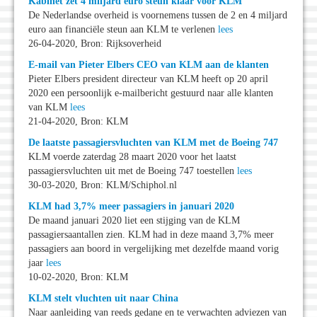
Kabinet zet 4 miljard euro steun klaar voor KLM
De Nederlandse overheid is voornemens tussen de 2 en 4 miljard
euro aan financiële steun aan KLM te verlenen
lees
26-04-2020, Bron: Rijksoverheid
E-mail van Pieter Elbers CEO van KLM aan de klanten
Pieter Elbers president directeur van KLM heeft op 20 april
2020 een persoonlijk e-mailbericht gestuurd naar alle klanten
van KLM
lees
21-04-2020, Bron: KLM
De laatste passagiersvluchten van KLM met de Boeing 747
KLM voerde zaterdag 28 maart 2020 voor het laatst
passagiersvluchten uit met de Boeing 747 toestellen
lees
30-03-2020, Bron: KLM/Schiphol.nl
KLM had 3,7% meer passagiers in januari 2020
De maand januari 2020 liet een stijging van de KLM
passagiersaantallen zien. KLM had in deze maand 3,7% meer
passagiers aan boord in vergelijking met dezelfde maand vorig
jaar
lees
10-02-2020, Bron: KLM
KLM stelt vluchten uit naar China
Naar aanleiding van reeds gedane en te verwachten adviezen van