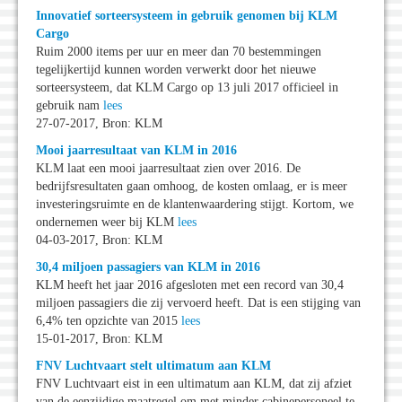
Innovatief sorteersysteem in gebruik genomen bij KLM
Cargo
Ruim 2000 items per uur en meer dan 70 bestemmingen
tegelijkertijd kunnen worden verwerkt door het nieuwe
sorteersysteem, dat KLM Cargo op 13 juli 2017 officieel in
gebruik nam
lees
27-07-2017, Bron: KLM
Mooi jaarresultaat van KLM in 2016
KLM laat een mooi jaarresultaat zien over 2016. De
bedrijfsresultaten gaan omhoog, de kosten omlaag, er is meer
investeringsruimte en de klantenwaardering stijgt. Kortom, we
ondernemen weer bij KLM
lees
04-03-2017, Bron: KLM
30,4 miljoen passagiers van KLM in 2016
KLM heeft het jaar 2016 afgesloten met een record van 30,4
miljoen passagiers die zij vervoerd heeft. Dat is een stijging van
6,4% ten opzichte van 2015
lees
15-01-2017, Bron: KLM
FNV Luchtvaart stelt ultimatum aan KLM
FNV Luchtvaart eist in een ultimatum aan KLM, dat zij afziet
van de eenzijdige maatregel om met minder cabinepersoneel te