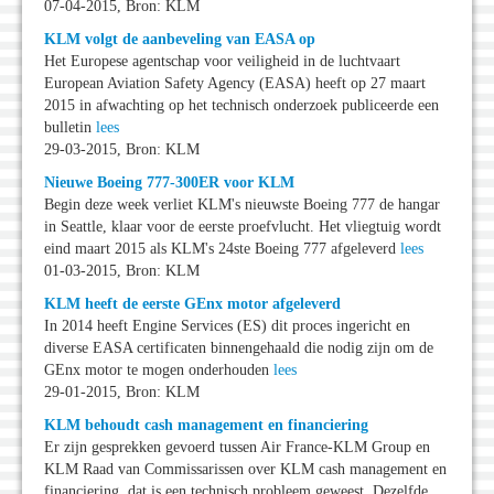
07-04-2015, Bron: KLM
KLM volgt de aanbeveling van EASA op
Het Europese agentschap voor veiligheid in de luchtvaart
European Aviation Safety Agency (EASA) heeft op 27 maart
2015 in afwachting op het technisch onderzoek publiceerde een
bulletin
lees
29-03-2015, Bron: KLM
Nieuwe Boeing 777-300ER voor KLM
Begin deze week verliet KLM's nieuwste Boeing 777 de hangar
in Seattle, klaar voor de eerste proefvlucht. Het vliegtuig wordt
eind maart 2015 als KLM's 24ste Boeing 777 afgeleverd
lees
01-03-2015, Bron: KLM
KLM heeft de eerste GEnx motor afgeleverd
In 2014 heeft Engine Services (ES) dit proces ingericht en
diverse EASA certificaten binnengehaald die nodig zijn om de
GEnx motor te mogen onderhouden
lees
29-01-2015, Bron: KLM
KLM behoudt cash management en financiering
Er zijn gesprekken gevoerd tussen Air France-KLM Group en
KLM Raad van Commissarissen over KLM cash management en
financiering, dat is een technisch probleem geweest. Dezelfde