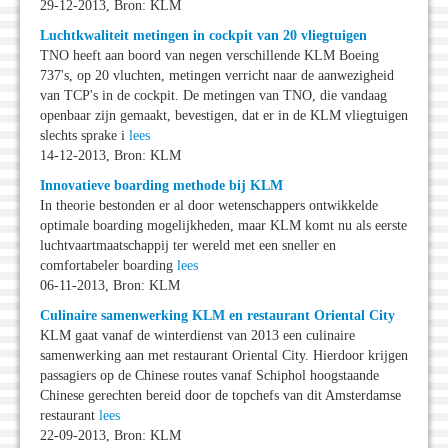
29-12-2013, Bron: KLM
Luchtkwaliteit metingen in cockpit van 20 vliegtuigen
TNO heeft aan boord van negen verschillende KLM Boeing
737's, op 20 vluchten, metingen verricht naar de aanwezigheid
van TCP's in de cockpit. De metingen van TNO, die vandaag
openbaar zijn gemaakt, bevestigen, dat er in de KLM vliegtuigen
slechts sprake i
lees
14-12-2013, Bron: KLM
Innovatieve boarding methode bij KLM
In theorie bestonden er al door wetenschappers ontwikkelde
optimale boarding mogelijkheden, maar KLM komt nu als eerste
luchtvaartmaatschappij ter wereld met een sneller en
comfortabeler boarding
lees
06-11-2013, Bron: KLM
Culinaire samenwerking KLM en restaurant Oriental City
KLM gaat vanaf de winterdienst van 2013 een culinaire
samenwerking aan met restaurant Oriental City. Hierdoor krijgen
passagiers op de Chinese routes vanaf Schiphol hoogstaande
Chinese gerechten bereid door de topchefs van dit Amsterdamse
restaurant
lees
22-09-2013, Bron: KLM