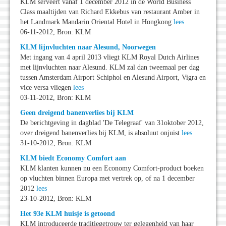
KLM serveert vanaf 1 december 2012 in de World Business
Class maaltijden van Richard Ekkebus van restaurant Amber in
het Landmark Mandarin Oriental Hotel in Hongkong
lees
06-11-2012, Bron: KLM
KLM lijnvluchten naar Alesund, Noorwegen
Met ingang van 4 april 2013 vliegt KLM Royal Dutch Airlines
met lijnvluchten naar Alesund. KLM zal dan tweemaal per dag
tussen Amsterdam Airport Schiphol en Alesund Airport, Vigra en
vice versa vliegen
lees
03-11-2012, Bron: KLM
Geen dreigend banenverlies bij KLM
De berichtgeving in dagblad 'De Telegraaf' van 31oktober 2012,
over dreigend banenverlies bij KLM, is absoluut onjuist
lees
31-10-2012, Bron: KLM
KLM biedt Economy Comfort aan
KLM klanten kunnen nu een Economy Comfort-product boeken
op vluchten binnen Europa met vertrek op, of na 1 december
2012
lees
23-10-2012, Bron: KLM
Het 93e KLM huisje is getoond
KLM introduceerde traditiegetrouw ter gelegenheid van haar