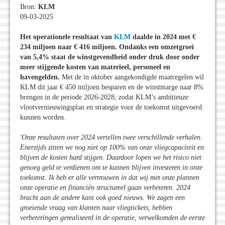
Bron:
KLM
09-03-2025
Het operationele resultaat van
KLM
daalde in 2024 met €
234 miljoen naar € 416 miljoen. Ondanks een omzetgroei
van 5,4% staat de winstgevendheid onder druk door onder
meer stijgende kosten van materieel, personeel en
havengelden.
Met de in oktober aangekondigde maatregelen wil
KLM dit jaar € 450 miljoen besparen en de winstmarge naar 8%
brengen in de periode 2026-2028, zodat KLM’s ambitieuze
vlootvernieuwingsplan en strategie voor de toekomst uitgevoerd
kunnen worden.
'Onze resultaten over 2024 vertellen twee verschillende verhalen.
Enerzijds zitten we nog niet op 100% van onze vliegcapaciteit en
blijven de kosten hard stijgen. Daardoor lopen we het risico niet
genoeg geld te verdienen om te kunnen blijven investeren in onze
toekomst. Ik heb er alle vertrouwen in dat wij met onze plannen
onze operatie en financiën structureel gaan verbeteren. 2024
bracht aan de andere kant ook goed nieuws. We zagen een
groeiende vraag van klanten naar vliegtickets, hebben
verbeteringen gerealiseerd in de operatie, verwelkomden de eerste