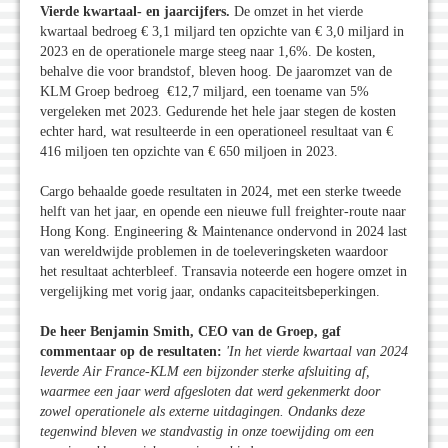
Vierde kwartaal- en jaarcijfers.
De omzet in het vierde
kwartaal bedroeg € 3,1 miljard ten opzichte van € 3,0 miljard in
2023 en de operationele marge steeg naar 1,6%. De kosten,
behalve die voor brandstof, bleven hoog. De jaaromzet van de
KLM Groep bedroeg €12,7 miljard, een toename van 5%
vergeleken met 2023. Gedurende het hele jaar stegen de kosten
echter hard, wat resulteerde in een operationeel resultaat van €
416 miljoen ten opzichte van € 650 miljoen in 2023.
Cargo behaalde goede resultaten in 2024, met een sterke tweede
helft van het jaar, en opende een nieuwe full freighter-route naar
Hong Kong. Engineering & Maintenance ondervond in 2024 last
van wereldwijde problemen in de toeleveringsketen waardoor
het resultaat achterbleef. Transavia noteerde een hogere omzet in
vergelijking met vorig jaar, ondanks capaciteitsbeperkingen.
De heer Benjamin Smith, CEO van de Groep, gaf
commentaar op de resultaten:
'In het vierde kwartaal van 2024
leverde Air France-KLM een bijzonder sterke afsluiting af,
waarmee een jaar werd afgesloten dat werd gekenmerkt door
zowel operationele als externe uitdagingen. Ondanks deze
tegenwind bleven we standvastig in onze toewijding om een