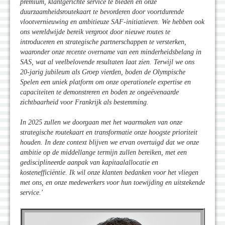
premium, klantgerichte service te bieden en onze
duurzaamheidsroutekaart te bevorderen door voortdurende
vlootvernieuwing en ambitieuze SAF-initiatieven. We hebben ook
ons wereldwijde bereik vergroot door nieuwe routes te
introduceren en strategische partnerschappen te versterken,
waaronder onze recente overname van een minderheidsbelang in
SAS, wat al veelbelovende resultaten laat zien. Terwijl we ons
20-jarig jubileum als Groep vierden, boden de Olympische
Spelen een uniek platform om onze operationele expertise en
capaciteiten te demonstreren en boden ze ongeëvenaarde
zichtbaarheid voor Frankrijk als bestemming.
In 2025 zullen we doorgaan met het waarmaken van onze
strategische routekaart en transformatie onze hoogste prioriteit
houden. In deze context blijven we ervan overtuigd dat we onze
ambitie op de middellange termijn zullen bereiken, met een
gedisciplineerde aanpak van kapitaalallocatie en
kostenefficiëntie. Ik wil onze klanten bedanken voor het vliegen
met ons, en onze medewerkers voor hun toewijding en uitstekende
service.
'