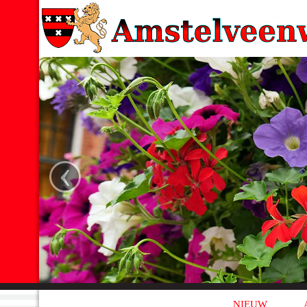
‹
NIEUW