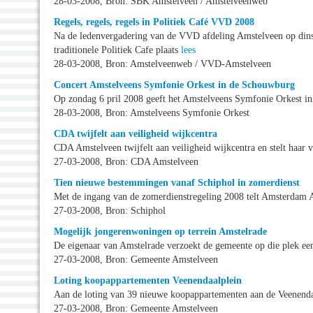
28-03-2008, Bron: SBK Amstelveen / Amstelveenweb
Regels, regels, regels in Politiek Café VVD 2008
Na de ledenvergadering van de VVD afdeling Amstelveen op dins
traditionele Politiek Cafe plaats
lees
28-03-2008, Bron: Amstelveenweb / VVD-Amstelveen
Concert Amstelveens Symfonie Orkest in de Schouwburg
Op zondag 6 pril 2008 geeft het Amstelveens Symfonie Orkest i
28-03-2008, Bron: Amstelveens Symfonie Orkest
CDA twijfelt aan veiligheid wijkcentra
CDA Amstelveen twijfelt aan veiligheid wijkcentra en stelt haar
27-03-2008, Bron: CDA Amstelveen
Tien nieuwe bestemmingen vanaf Schiphol in zomerdienst
Met de ingang van de zomerdienstregeling 2008 telt Amsterdam 
27-03-2008, Bron: Schiphol
Mogelijk jongerenwoningen op terrein Amstelrade
De eigenaar van Amstelrade verzoekt de gemeente op die plek e
27-03-2008, Bron: Gemeente Amstelveen
Loting koopappartementen Veenendaalplein
Aan de loting van 39 nieuwe koopappartementen aan de Veenend
27-03-2008, Bron: Gemeente Amstelveen