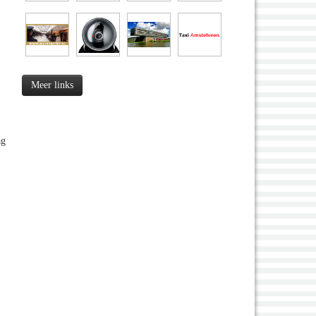
Meer links
ag