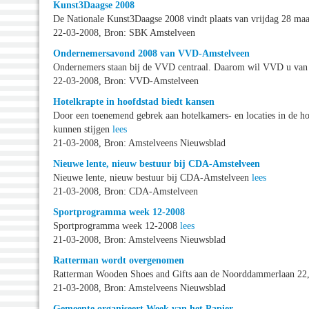
Kunst3Daagse 2008
De Nationale Kunst3Daagse 2008 vindt plaats van vrijdag 28 ma
22-03-2008, Bron: SBK Amstelveen
Ondernemersavond 2008 van VVD-Amstelveen
Ondernemers staan bij de VVD centraal. Daarom wil VVD u van 
22-03-2008, Bron: VVD-Amstelveen
Hotelkrapte in hoofdstad biedt kansen
Door een toenemend gebrek aan hotelkamers- en locaties in de ho
kunnen stijgen
lees
21-03-2008, Bron: Amstelveens Nieuwsblad
Nieuwe lente, nieuw bestuur bij CDA-Amstelveen
Nieuwe lente, nieuw bestuur bij CDA-Amstelveen
lees
21-03-2008, Bron: CDA-Amstelveen
Sportprogramma week 12-2008
Sportprogramma week 12-2008
lees
21-03-2008, Bron: Amstelveens Nieuwsblad
Ratterman wordt overgenomen
Ratterman Wooden Shoes and Gifts aan de Noorddammerlaan 22,
21-03-2008, Bron: Amstelveens Nieuwsblad
Gemeente organiseert Week van het Papier