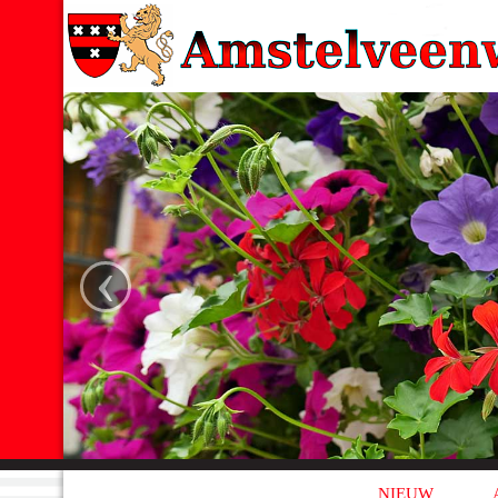
‹
NIEUW