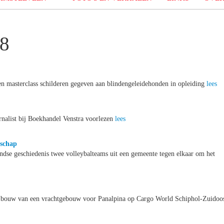
08
masterclass schilderen gegeven aan blindengeleidehonden in opleiding
lees
rnalist bij Boekhandel Venstra voorlezen
lees
schap
landse geschiedenis twee volleybalteams uit een gemeente tegen elkaar om het
de bouw van een vrachtgebouw voor Panalpina op Cargo World Schiphol-Zuidoo