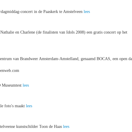
terdagmiddag-concert in de Paaskerk te Amstelveen
lees
thalie en Charlene (de finalisten van Idols 2008) een gratis concert op het
fencentrum van Brandweer Amsterdam-Amstelland, genaamd BOCAS, een open d
veenweb.com
AD Museumtest
lees
ale foto's maakt
lees
telveense kunstschilder Toon de Haas
lees