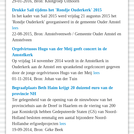
29-01-2016, Bron: Knotgroep Uithoorn
Drukke Sail tijdens het 'Rondje Ouderkerk' 2015
In het kader van Sail 2015 werd vrijdag 21 augustus 2015 het
'Rondje Ouderkerk' georganiseerd in de gemeente Ouder Amstel
lees
22-08-2015, Bron: Amstelveenweb / Gemeente Ouder Amstel en
Amstelveen
Orgelvirtuoos Hugo van der Meij geeft concert in de
Amstelkerk
Op vrijdag 14 november 2014 wordt in de Amstelkerk in
Ouderkerk aan de Amstel een sprankelend orgelconcert gegeven
door de jonge orgelvirtuoos Hugo van der Meij
lees
01-11-2014, Bron: Johan van der Tuin
Begraafplaats Beth Haim krijgt 20 duizend euro van de
provincie NH
Ter gelegenheid van de opening van de nieuwbouw van het
provinciehuis aan de Dreef in Haarlem en de viering van 200
jaar Koninkrijk hebben Gedeputeerde Staten (GS) van Noord-
Holland besloten eenmalig een aantal bijzondere Noord-
Hollandse erfgoedprojecten
lees
19-09-2014, Bron: Géke Beek