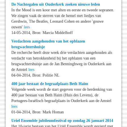
De Nachtegalen uit Ouderkerk zoeken nieuwe leden
In the Mood is een koor met alten en eerste en tweede sopranen.
We zingen vaak de sterren van de hemel met liedjes van
Gershwin, The Beatles, Leonard Cohen en andere 'gouwe
ouwen'
lees
14-05-2014, Bron: Marcia Middelhoff
Verdachten aangehouden van het opblazen
brugwachtershuisje
De recherche heeft deze week drie verdachten aangehouden als
verdacht van betrokkenheid bij het opblazen van een
brugwachtershuisje aan de Jan Benninghweg in Ouderkerk aan
de Amstel
lees
04-04-2014, Bron: Politie NL
400 jaar bestaat de begraafplaats Beth Haim
Volgende week wordt de start gegeven voor de herdenking van
400 jaar bestaan van Beth Haim (Huis des Levens), de
Portugees-Israëlisch begraafplaats in Ouderkerk aan de Amstel
lees
01-04-2014, Bron: Mark Homan
Uriel Ensemble jubileumfestival op zondag 26 januari 2014
Het 10-jarig bestaan van het Uriël Ensemble wordt gevierd met