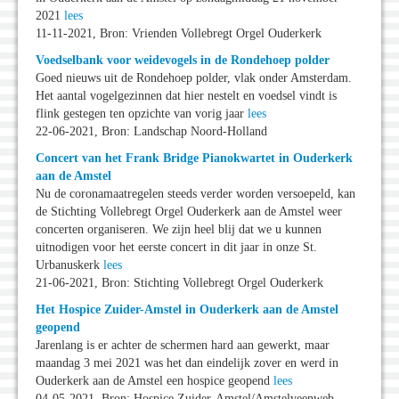
2021
lees
11-11-2021, Bron: Vrienden Vollebregt Orgel Ouderkerk
Voedselbank voor weidevogels in de Rondehoep polder
Goed nieuws uit de Rondehoep polder, vlak onder Amsterdam.
Het aantal vogelgezinnen dat hier nestelt en voedsel vindt is
flink gestegen ten opzichte van vorig jaar
lees
22-06-2021, Bron: Landschap Noord-Holland
Concert van het Frank Bridge Pianokwartet in Ouderkerk
aan de Amstel
Nu de coronamaatregelen steeds verder worden versoepeld, kan
de Stichting Vollebregt Orgel Ouderkerk aan de Amstel weer
concerten organiseren. We zijn heel blij dat we u kunnen
uitnodigen voor het eerste concert in dit jaar in onze St.
Urbanuskerk
lees
21-06-2021, Bron: Stichting Vollebregt Orgel Ouderkerk
Het Hospice Zuider-Amstel in Ouderkerk aan de Amstel
geopend
Jarenlang is er achter de schermen hard aan gewerkt, maar
maandag 3 mei 2021 was het dan eindelijk zover en werd in
Ouderkerk aan de Amstel een hospice geopend
lees
04-05-2021, Bron: Hospice Zuider-Amstel/Amstelveenweb