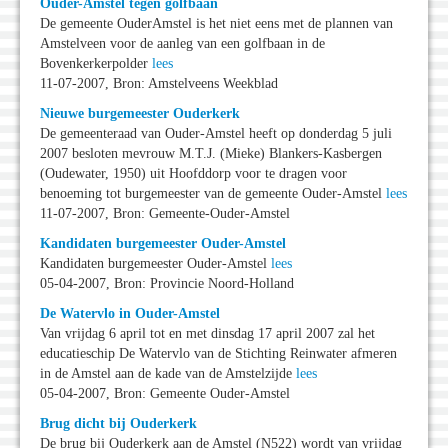
Ouder-Amstel tegen golfbaan
De gemeente OuderAmstel is het niet eens met de plannen van
Amstelveen voor de aanleg van een golfbaan in de
Bovenkerkerpolder
lees
11-07-2007, Bron: Amstelveens Weekblad
Nieuwe burgemeester Ouderkerk
De gemeenteraad van Ouder-Amstel heeft op donderdag 5 juli
2007 besloten mevrouw M.T.J. (Mieke) Blankers-Kasbergen
(Oudewater, 1950) uit Hoofddorp voor te dragen voor
benoeming tot burgemeester van de gemeente Ouder-Amstel
lees
11-07-2007, Bron: Gemeente-Ouder-Amstel
Kandidaten burgemeester Ouder-Amstel
Kandidaten burgemeester Ouder-Amstel
lees
05-04-2007, Bron: Provincie Noord-Holland
De Watervlo in Ouder-Amstel
Van vrijdag 6 april tot en met dinsdag 17 april 2007 zal het
educatieschip De Watervlo van de Stichting Reinwater afmeren
in de Amstel aan de kade van de Amstelzijde
lees
05-04-2007, Bron: Gemeente Ouder-Amstel
Brug dicht bij Ouderkerk
De brug bij Ouderkerk aan de Amstel (N522) wordt van vrijdag