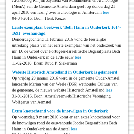
Archeoloog Ranjith Jayasena van Monumenten en Archeologie
(MenA) van de Gemeente Amsterdam geeft op donderdag 21
april 2016 een lezing over archeologie in Amsterdam
lees
04-04-2016, Bron: Henk Keizer
Eerste exemplaar boekwerk 'Beth Haim in Ouderkerk 1614-
1691' overhandigd
Donderdagochtend 11 februari 2016 vond de feestelijke
uitreiking plaats van het eerste exemplaar van het onderzoek van
mr. D. de Groot over Portugees-Israëlitische Begraafplaats Beth
Haim in Ouderkerk in de 17de eeuw
lees
11-02-2016, Bron: Ruud P. Siekerman
Website Historisch Amstelland in Ouderkerk is gelanceerd
Op vrijdag 29 januari 2016 werd in de gemeente Ouder-Amstel,
lanceerde Marian van der Weele (D66) wethouder Cultuur van
de gemeente, de nieuwe website Historisch Amstelland
lees
31-01-2016, Bron: Amstelveenweb/Historische Vereniging
Wolfgerus van Aemstel
Extra knotochtend voor de knotwilgen in Ouderkerk
Op woensdag 9 maart 2016 komt er een extra knotochtend voor
de knotwilgen rond de eeuwenoude Joodse Begraafplaats Beth
Haim in Ouderkerk aan de Amstel
lees