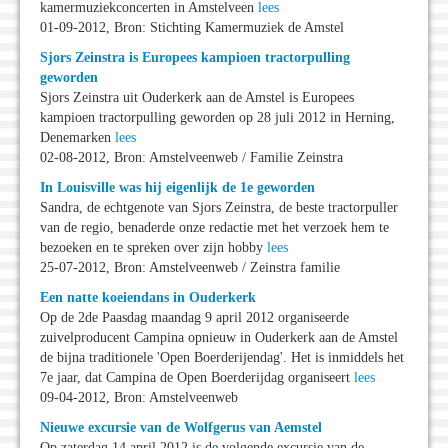
kamermuziekconcerten in Amstelveen
lees
01-09-2012, Bron: Stichting Kamermuziek de Amstel
Sjors Zeinstra is Europees kampioen tractorpulling
geworden
Sjors Zeinstra uit Ouderkerk aan de Amstel is Europees
kampioen tractorpulling geworden op 28 juli 2012 in Herning,
Denemarken
lees
02-08-2012, Bron: Amstelveenweb / Familie Zeinstra
In Louisville was hij eigenlijk de 1e geworden
Sandra, de echtgenote van Sjors Zeinstra, de beste tractorpuller
van de regio, benaderde onze redactie met het verzoek hem te
bezoeken en te spreken over zijn hobby
lees
25-07-2012, Bron: Amstelveenweb / Zeinstra familie
Een natte koeiendans in Ouderkerk
Op de 2de Paasdag maandag 9 april 2012 organiseerde
zuivelproducent Campina opnieuw in Ouderkerk aan de Amstel
de bijna traditionele 'Open Boerderijendag'. Het is inmiddels het
7e jaar, dat Campina de Open Boerderijdag organiseert
lees
09-04-2012, Bron: Amstelveenweb
Nieuwe excursie van de Wolfgerus van Aemstel
Op zaterdag 14 april 2012 is de volgende excursie van de