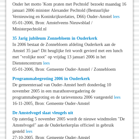
Onder het motto 'Kom praten met Pechtold' bezoekt maandag 16
januari 2006 minister Alexander Pechtold (Bestuurlijke
Vernieuwing en Koninkrijksrelaties, D66) Ouder-Amstel
lees
05-01-2006, Bron: Amstelveens Nieuwsblad /
Ministerpechtold.nl
35 Jarig jubileum Zonnebloem in Ouderkerk
In 2006 bestaat de Zonnebloem afdeling Ouderkerk aan de
Amstel 35 jaar! Dit heuglijke feit wordt gevierd met een lunch
met "vrolijke noot" op vrijdag 13 januari 2006 in het
Dienstencentrum
lees
05-01-2006, Bron: Gemeente Ouder-Amstel / Zonnebloem
Programmabegroting 2006 in Ouderkerk
De gemeenteraad van Ouder-Amstel heeft donderdag 10
november 2005 in een marathonvergadering de
programmabegroting en de tarievennota 2006 vastgesteld
lees
16-11-2005, Bron: Gemeente Ouder-Amstel
De Amstelvogel slaat vleugels uit
Op zaterdag 5 november 2005 wordt de nieuwe windmolen "De
Amstelvogel" aan de Ouderkerkerplas officieel in gebruik
gesteld
lees
27-10-2005, Bron: Gemeente Ouder-Amstel