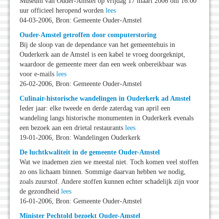
Museum van Ouder-Amstel op vrijdag 17 maart 2006 om 16.00
uur officieel heropend worden
lees
04-03-2006, Bron: Gemeente Ouder-Amstel
Ouder-Amstel getroffen door computerstoring
Bij de sloop van de dependance van het gemeentehuis in
Ouderkerk aan de Amstel is een kabel te vroeg doorgeknipt,
waardoor de gemeente meer dan een week onbereikbaar was
voor e-mails
lees
26-02-2006, Bron: Gemeente Ouder-Amstel
Culinair-historische wandelingen in Ouderkerk ad Amstel
Ieder jaar: elke tweede en derde zaterdag van april een
wandeling langs historische monumenten in Ouderkerk evenals
een bezoek aan een drietal restaurants
lees
19-01-2006, Bron: Wandelingen Ouderkerk
De luchtkwaliteit in de gemeente Ouder-Amstel
Wat we inademen zien we meestal niet. Toch komen veel stoffen
zo ons lichaam binnen. Sommige daarvan hebben we nodig,
zoals zuurstof. Andere stoffen kunnen echter schadelijk zijn voor
de gezondheid
lees
16-01-2006, Bron: Gemeente Ouder-Amstel
Minister Pechtold bezoekt Ouder-Amstel