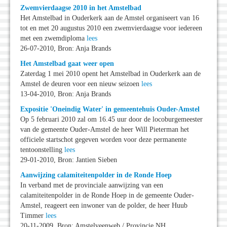
Zwemvierdaagse 2010 in het Amstelbad
Het Amstelbad in Ouderkerk aan de Amstel organiseert van 16
tot en met 20 augustus 2010 een zwemvierdaagse voor iedereen
met een zwemdiploma
lees
26-07-2010, Bron: Anja Brands
Het Amstelbad gaat weer open
Zaterdag 1 mei 2010 opent het Amstelbad in Ouderkerk aan de
Amstel de deuren voor een nieuw seizoen
lees
13-04-2010, Bron: Anja Brands
Expositie 'Oneindig Water' in gemeentehuis Ouder-Amstel
Op 5 februari 2010 zal om 16.45 uur door de locoburgemeester
van de gemeente Ouder-Amstel de heer Will Pieterman het
officiele startschot gegeven worden voor deze permanente
tentoonstelling
lees
29-01-2010, Bron: Jantien Sieben
Aanwijzing calamiteitenpolder in de Ronde Hoep
In verband met de provinciale aanwijzing van een
calamiteitenpolder in de Ronde Hoep in de gemeente Ouder-
Amstel, reageert een inwoner van de polder, de heer Huub
Timmer
lees
20-11-2009, Bron: Amstelveenweb / Provincie NH