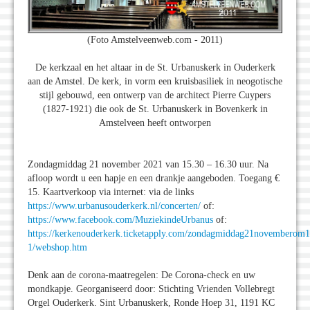
(Foto Amstelveenweb.com - 2011)
De kerkzaal en het altaar in de St. Urbanuskerk in Ouderkerk
aan de Amstel. De kerk, in vorm een kruisbasiliek in neogotische
stijl gebouwd, een ontwerp van de architect Pierre Cuypers
(1827-1921) die ook de St. Urbanuskerk in Bovenkerk in
Amstelveen heeft ontworpen
Zondagmiddag 21 november 2021 van 15.30 – 16.30 uur. Na
afloop wordt u een hapje en een drankje aangeboden. Toegang €
15. Kaartverkoop via internet: via de links
https://www.urbanusouderkerk.nl/concerten/
of:
https://www.facebook.com/MuziekindeUrbanus
of:
https://kerkenouderkerk.ticketapply.com/zondagmiddag21novemberom
1/webshop.htm
Denk aan de corona-maatregelen: De Corona-check en uw
mondkapje. Georganiseerd door: Stichting Vrienden Vollebregt
Orgel Ouderkerk. Sint Urbanuskerk, Ronde Hoep 31, 1191 KC