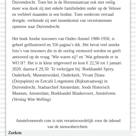
Duivendrecht. Toen het in de Hortensiastraat ook niet veilig
meer was dook zij met enkele familieleden onder op de Veluwe
en verbleef maanden in een boshut. Toen wederom verraad
dreigde, verhuisde zij met tussenkomst van verzetsmensen
opnieuw naar Duivendrecht.
Het boek Joodse inwoners van Ouder-Amstel 1900-1950, is
geheel geïllustreerd en 356 pagina’s dik. Het bevat veel unieke
foto’s van inwoners die in de oorlog vermoord werden en geeft
antwoord op de vraag ‘Wie waren zij? en ‘Wat gebeurde er in
WO II?. Het is in kleur uitgevoerd en kost € 22,50 tot 1 januari
2020, daarna € 29,50. Te verkrijgen bij: Boekhandel Sprey,
Ouderkerk; Museumwinkel, Ouderkerk; Vivant Diana
(Dorpsplein) en Eetcafé Lotgenoten (Rijksstraatweg) in
Duivendrecht; Stadsarchief Amsterdam; Joods Historisch
Museum, Amsterdam; Boekhandel Blankevoort, Amstelveen.
(Verslag Wim Welling)
Amstelveenweb.com is niet verantwoordelijk voor de inhoud
van de nieuwsberichten.
Zoeken