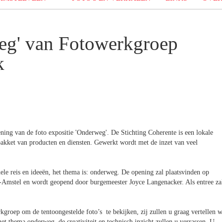
weg' van Fotowerkgroep
k
ning van de foto expositie 'Onderweg'. De Stichting Coherente is een lokale
pakket van producten en diensten. Gewerkt wordt met de inzet van veel
e reis en ideeën, het thema is: onderweg. De opening zal plaatsvinden op
-Amstel en wordt geopend door burgemeester Joyce Langenacker. Als entree za
groep om de tentoongestelde foto’s te bekijken, zij zullen u graag vertellen w
het thema onderweg, de creativiteit en technisch inzicht zullen u verrassen. U