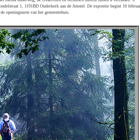
ndelstraat 1, 1191BD Ouderkerk aan de Amstel. De expositie begint 10 februa
ns de openingsuren van het gemeentehuis.