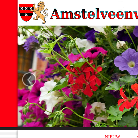
‹
NIEUW