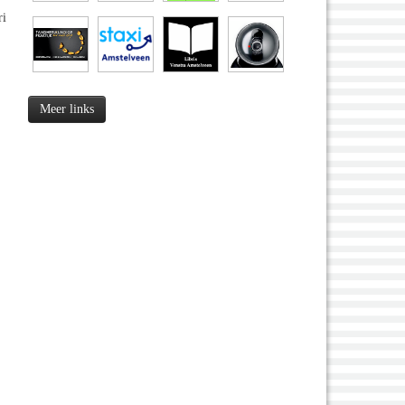
ri
Meer links