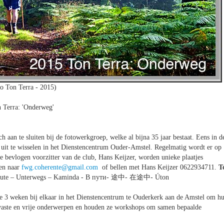
o Ton Terra - 2015)
 Terra: 'Onderweg'
aan te sluiten bij de fotowerkgroep, welke al bijna 35 jaar bestaat. Eens in d
uit te wisselen in het Dienstencentrum Ouder-Amstel. Regelmatig wordt er op
de bevlogen voorzitter van de club, Hans Keijzer, worden unieke plaatjes
ren naar
fwg.coherente@gmail.com
of bellen met Hans Keijzer 0622934711.
T
 route – Unterwegs – Kaminda - В пути- 途中- 在途中- Úton
e 3 weken bij elkaar in het Dienstencentrum te Ouderkerk aan de Amstel om h
vaste en vrije onderwerpen en houden ze workshops om samen bepaalde