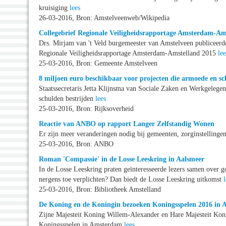
kruisiging
lees
26-03-2016, Bron: Amstelveenweb/Wikipedia
Collegebrief Regionale Veiligheidsrapportage Amsterdam-Am
Drs. Mirjam van 't Veld burgemeester van Amstelveen publiceer
Regionale Veiligheidsrapportage Amsterdam-Amstelland 2015
lee
25-03-2016, Bron: Gemeente Amstelveen
8 miljoen euro beschikbaar voor projecten die armoede en sc
Staatssecretaris Jetta Klijnsma van Sociale Zaken en Werkgelegen
schulden bestrijden
lees
25-03-2016, Bron: Rijksoverheid
Reactie van ANBO op rapport Langer Zelfstandig Wonen
Er zijn meer veranderingen nodig bij gemeenten, zorginstellingen
25-03-2016, Bron: ANBO
Roman 'Compassie' in de Losse Leeskring in Aalsmeer
In de Losse Leeskring praten geïnteresseerde lezers samen over 
nergens toe verplichten? Dan biedt de Losse Leeskring uitkomst
25-03-2016, Bron: Bibliotheek Amstelland
De Koning en de Koningin bezoeken Koningsspelen 2016 in
Zijne Majesteit Koning Willem-Alexander en Hare Majesteit Kon
Koningsspelen in Amsterdam
lees