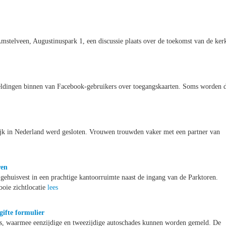
stelveen, Augustinuspark 1, een discussie plaats over de toekomst van de ker
ldingen binnen van Facebook-gebruikers over toegangskaarten. Soms worden 
lijk in Nederland werd gesloten. Vrouwen trouwden vaker met een partner van
ren
ehuisvest in een prachtige kantoorruimte naast de ingang van de Parktoren.
oie zichtlocatie
lees
ifte formulier
rs, waarmee eenzijdige en tweezijdige autoschades kunnen worden gemeld. De