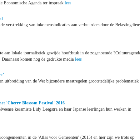
 de Economische Agenda ter inspraak
lees
rd
de verstrekking van inkomensindicaties aan verhuurders door de Belastingdien
korte aan lokale journalistiek gewijde hoofdstuk in de zogenoemde ?Cultuuragend
p. Daarnaast komen nog de gedrukte media
lees
t'
 uitbreiding van de Wet bijzondere maatregelen grootstedelijke problematiek
het 'Cherry Blossom Festival' 2016
lveense keramiste Lidy Leegstra en haar Japanse leerlingen hun werken in
woongemeenten in de 'Atlas voor Gemeenten' (2015) en hier zijn we trots op.