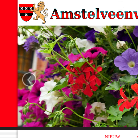
‹
NIEUW