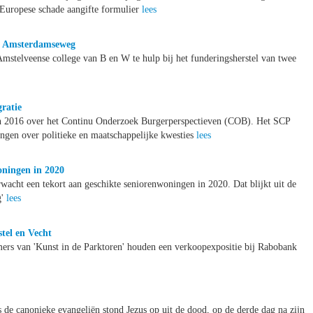
Europese schade aangifte formulier
lees
de Amsterdamseweg
mstelveense college van B en W te hulp bij het funderingsherstel van twee
ratie
 van 2016 over het Continu Onderzoek Burgerperspectieven (COB). Het SCP
ingen over politieke en maatschappelijke kwesties
lees
oningen in 2020
acht een tekort aan geschikte seniorenwoningen in 2020. Dat blijkt uit de
g'
lees
tel en Vecht
mers van 'Kunst in de Parktoren' houden een verkoopexpositie bij Rabobank
gens de canonieke evangeliën stond Jezus op uit de dood, op de derde dag na zijn