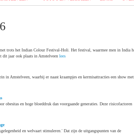
16
t trots het Indian Colour Festival-Holi. Het festival, waarmee men in India h
t dit jaar ook plaats in Amstelveen
lees
in in Amstelveen, waarbij er naast kraampjes en kermisattracties een show met
as
or obesitas en hoge bloeddruk dan voorgaande generaties. Deze risicofactoren
age
gelegenheid en welvaart stimuleren.' Dat zijn de uitgangspunten van de