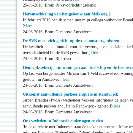
25-03-2016, Bron: Rijksvoorlichtingsdienst
Herontwikkeling van het gebouw aan Melkweg 2
In februari 2016 ben ik samen met mijn collega wethouder Brande
2
lees
24-03-2016, Bron: Gemeente Amstelveen
De SVB moet zich gericht op de toekomst organiseren
De kwaliteit en continuïteit voor het verzorgen van sociale uitke
overheidsbeleid bij de SVB gewaarborgd
lees
24-03-2016, Bron: Rijksoverheid
Hennepkwekerijen in woningen aan Turfschip en de Brouwer
Op last van burgemeester Mirjam van 't Veld is zowel een wonin
gesloten in Amstelveen
lees
24-03-2016, Bron: Gemeente Amstelveen
Uitkomst aanvullende parkeer enquête in Randwijck
Jeroen Brandes (PvdA) wethouder Verkeer informeert de leden v
aanvullende parkeer enquête in Randwijck - gebied B
lees
24-03-2016, Bron: Gemeente Amstelveen
Ons verleden in Indonesië onder ogen te zien
'In onze relatie met Indonesië staat de toekomst centraal. Maar w
minister Koenders (Buitenlandse Zaken) donderdag 24 maart 201