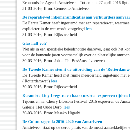
Economische Agenda Amstelveen. Tot en met 27 april 2016 ligt
31-03-2016, Bron: Gemeente Amstelveen
De reparatiewet inkomensindicaties aan verhuurders aanvaa
De Eerste Kamer heeft ingestemd met een reparatiewet, waarmee 
explicieter in de wet wordt vastgelegd
lees
31-03-2016, Bron: Rijksoverheid
Glas half vol?
'Net als in een specifieke beleidsnotitie daarover, gaat ook het 
voor de komende jaren voornamelijk over de plaatselijke omroe
30-03-2016, Bron: Johan Th. Bos/Amstelveenweb
De Tweede Kamer steunt de uitbreiding van de 'Rotterdamwe
De Tweede Kamer heeft met ruime meerderheid ingestemd met een
('Rotterdamwet')
lees
30-03-2016, Bron: Rijksoverheid
Keramiste Lidy Leegstra en haar cursisten exposeren tijdens 
Tijdens en na 'Cherry Blossom Festival' 2016 exposeren de Amste
Galerie 'Het Oude Dorp'
lees
30-03-2016, Bron: Masako Higashi
De Cultuuragenda 2016-2020 van Amstelveen
Amstelveen staat op de derde plaats van de meest aantrekkelijke 