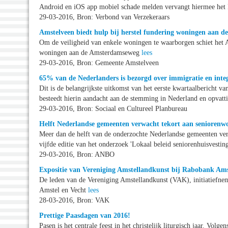
Android en iOS app mobiel schade melden vervangt hiermee het 
29-03-2016, Bron: Verbond van Verzekeraars
Amstelveen biedt hulp bij herstel fundering woningen aan 
Om de veiligheid van enkele woningen te waarborgen schiet het A
woningen aan de Amsterdamseweg
lees
29-03-2016, Bron: Gemeente Amstelveen
65% van de Nederlanders is bezorgd over immigratie en integ
Dit is de belangrijkste uitkomst van het eerste kwartaalbericht
besteedt hierin aandacht aan de stemming in Nederland en opvatt
29-03-2016, Bron: Sociaal en Cultureel Planbureau
Helft Nederlandse gemeenten verwacht tekort aan seniorenw
Meer dan de helft van de onderzochte Nederlandse gemeenten verw
vijfde editie van het onderzoek 'Lokaal beleid seniorenhuisvestin
29-03-2016, Bron: ANBO
Expositie van Vereniging Amstellandkunst bij Rabobank Ams
De leden van de Vereniging Amstellandkunst (VAK), initiatiefne
Amstel en Vecht
lees
28-03-2016, Bron: VAK
Prettige Paasdagen van 2016!
Pasen is het centrale feest in het christelijk liturgisch jaar. Vol