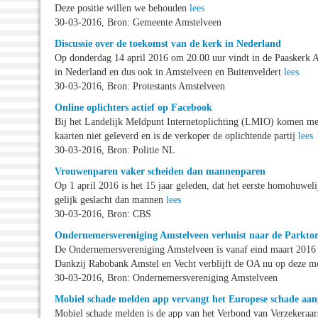
Deze positie willen we behouden
lees
30-03-2016, Bron: Gemeente Amstelveen
Discussie over de toekomst van de kerk in Nederland
Op donderdag 14 april 2016 om 20.00 uur vindt in de Paaskerk Am
in Nederland en dus ook in Amstelveen en Buitenveldert
lees
30-03-2016, Bron: Protestants Amstelveen
Online oplichters actief op Facebook
Bij het Landelijk Meldpunt Internetoplichting (LMIO) komen me
kaarten niet geleverd en is de verkoper de oplichtende partij
lees
30-03-2016, Bron: Politie NL
Vrouwenparen vaker scheiden dan mannenparen
Op 1 april 2016 is het 15 jaar geleden, dat het eerste homohuwe
gelijk geslacht dan mannen
lees
30-03-2016, Bron: CBS
Ondernemersvereniging Amstelveen verhuist naar de Parkto
De Ondernemersvereniging Amstelveen is vanaf eind maart 2016 g
Dankzij Rabobank Amstel en Vecht verblijft de OA nu op deze mo
30-03-2016, Bron: Ondernemersvereniging Amstelveen
Mobiel schade melden app vervangt het Europese schade aang
Mobiel schade melden is de app van het Verbond van Verzekeraa