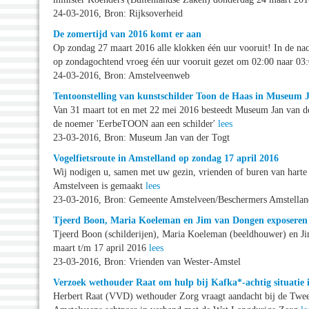
24-03-2016, Bron: Rijksoverheid
De zomertijd van 2016 komt er aan
Op zondag 27 maart 2016 alle klokken één uur vooruit! In de na
op zondagochtend vroeg één uur vooruit gezet om 02:00 naar 03
24-03-2016, Bron: Amstelveenweb
Tentoonstelling van kunstschilder Toon de Haas in Museum 
Van 31 maart tot en met 22 mei 2016 besteedt Museum Jan van de
de noemer 'EerbeTOON aan een schilder'
lees
23-03-2016, Bron: Museum Jan van der Togt
Vogelfietsroute in Amstelland op zondag 17 april 2016
Wij nodigen u, samen met uw gezin, vrienden of buren van harte 
Amstelveen is gemaakt
lees
23-03-2016, Bron: Gemeente Amstelveen/Beschermers Amstellan
Tjeerd Boon, Maria Koeleman en Jim van Dongen exposeren
Tjeerd Boon (schilderijen), Maria Koeleman (beeldhouwer) en Ji
maart t/m 17 april 2016
lees
23-03-2016, Bron: Vrienden van Wester-Amstel
Verzoek wethouder Raat om hulp bij Kafka*-achtig situatie 
Herbert Raat (VVD) wethouder Zorg vraagt aandacht bij de Twee