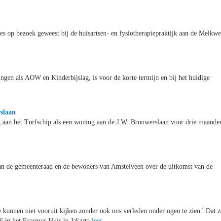
s op bezoek geweest bij de huisartsen- en fysiotherapiepraktijk aan de Melkw
ringen als AOW en Kinderbijslag, is voor de korte termijn en bij het huidige
slaan
g aan het Turfschip als een woning aan de J.W. Brouwerslaan voor drie maande
an de gemeenteraad en de bewoners van Amstelveen over de uitkomst van de
e kunnen niet vooruit kijken zonder ook ons verleden onder ogen te zien.' Dat z
6 in het Erasmus Huis in Jakarta
lees