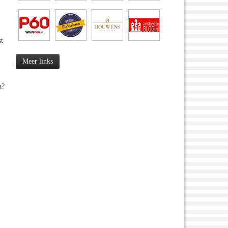
st
Meer links
a?