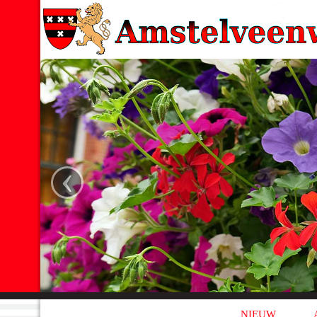
‹
NIEUW