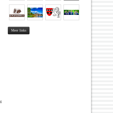
Meer links
eg