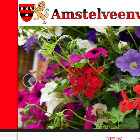
‹
NIEUW