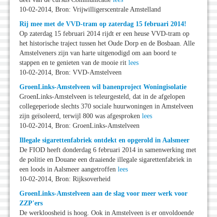
10-02-2014, Bron: Vrijwilligerscentrale Amstelland
Rij mee met de VVD-tram op zaterdag 15 februari 2014!
Op zaterdag 15 februari 2014 rijdt er een heuse VVD-tram op
het historische traject tussen het Oude Dorp en de Bosbaan. Alle
Amstelveners zijn van harte uitgenodigd om aan boord te
stappen en te genieten van de mooie rit
lees
10-02-2014, Bron: VVD-Amstelveen
GroenLinks-Amstelveen wil banenproject Woningisolatie
GroenLinks-Amstelveen is teleurgesteld, dat in de afgelopen
collegeperiode slechts 370 sociale huurwoningen in Amstelveen
zijn geïsoleerd, terwijl 800 was afgesproken
lees
10-02-2014, Bron: GroenLinks-Amstelveen
Illegale sigarettenfabriek ontdekt en opgerold in Aalsmeer
De FIOD heeft donderdag 6 februari 2014 in samenwerking met
de politie en Douane een draaiende illegale sigarettenfabriek in
een loods in Aalsmeer aangetroffen
lees
10-02-2014, Bron: Rijksoverheid
GroenLinks-Amstelveen aan de slag voor meer werk voor
ZZP'ers
De werkloosheid is hoog. Ook in Amstelveen is er onvoldoende