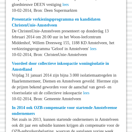
gloednieuwe DEEN vestiging
lees
10-02-2014, Bron: Deen Supermarkten
Presentatie verkiezingsprogramma en kandidaten
ChristenUnie-Amstelveen
De ChristenUnie-Amstelveen presenteert op donderdag 13
februari 2014 om 20.00 uur in het Woon-leefcentrum
Middenhof, Willem Dreesweg 155, 1188 KD Amstelveen, het
verkiezingsprogramma 'Geloof in Amstelveen'
lees
10-02-2014, Bron: ChristenUnie-Amstelveen
Voordeel door collectieve inkoopactie woningisolatie in
Amstelland
Vrijdag 31 januari 2014 zijn bijna 3.000 isolatiemaatregelen in
Haarlemmermeer, Diemen en Amstelveen geveild. Hiermee zijn
de prijzen bekend geworden voor de aanschaf van gevel- en
vloerisolatie uit de collectieve inkoopactie
lees
10-02-2014, Bron: Gemeente Amstelveen
In 2014 ook OZB-compensatie voor startende Amstelveense
ondernemers
Net zoals in 2013, kunnen startende ondernemers in Amstelveen
ook dit jaar een subsidie kunnen krijgen als compensatie voor de
OZB-gebruikersbelasting, waarvan de aanslagen vorige week