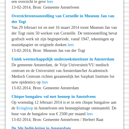
een overzicht te geve
lees
13-02-2014, Bron: Gemeente Amstelveen
Overzichttentoonstelling van Corneille in Museum Jan van
der Togt
Van 29 februari tot en met 16 maart 2014 toont Museum Jan van
der Togt ruim 50 werken van Corneille. De tentoonstelling bevat
grafisch werk uit zijn beginperiode, vanaf 1947, tekeningen op
muziekpapier en originele doeken
lees
13-02-2014, Bron: Museum Jan van der Togt
Uniek wetenschappelijk onderzoeksinstituut in Amsterdam
De gemeente Amsterdam, de Vrije Universiteit/VU medisch
centrum en de Universiteit van Amsterdam/het Academisch
Medisch Centrum richten gezamenlijk het Sarphati Institute for
new epidemics op
lees
13-02-2014, Bron: Gemeente Amsterdam
Chique bungalow vol met hennep in Amstelveen
Op woensdag 12 februari 2014 is er in een chique bungalow aan
de
Kringloop
in Amstelveen een hennepplantage ontmanteld. De
huur van de bungalow was € 2500 per maand
lees
13-02-2014, Bron: Gemeente Amstelveen / Herbert Raat
De 3de Indië-lezing in Amsterdam