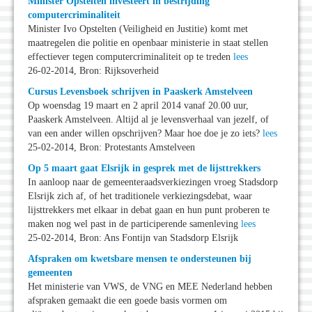
Minister Opstelten investeert in bestrijding
computercriminaliteit
Minister Ivo Opstelten (Veiligheid en Justitie) komt met
maatregelen die politie en openbaar ministerie in staat stellen
effectiever tegen computercriminaliteit op te treden
lees
26-02-2014, Bron: Rijksoverheid
Cursus Levensboek schrijven in Paaskerk Amstelveen
Op woensdag 19 maart en 2 april 2014 vanaf 20.00 uur,
Paaskerk Amstelveen. Altijd al je levensverhaal van jezelf, of
van een ander willen opschrijven? Maar hoe doe je zo iets?
lees
25-02-2014, Bron: Protestants Amstelveen
Op 5 maart gaat Elsrijk in gesprek met de lijsttrekkers
In aanloop naar de gemeenteraadsverkiezingen vroeg Stadsdorp
Elsrijk zich af, of het traditionele verkiezingsdebat, waar
lijsttrekkers met elkaar in debat gaan en hun punt proberen te
maken nog wel past in de participerende samenleving
lees
25-02-2014, Bron: Ans Fontijn van Stadsdorp Elsrijk
Afspraken om kwetsbare mensen te ondersteunen bij
gemeenten
Het ministerie van VWS, de VNG en MEE Nederland hebben
afspraken gemaakt die een goede basis vormen om