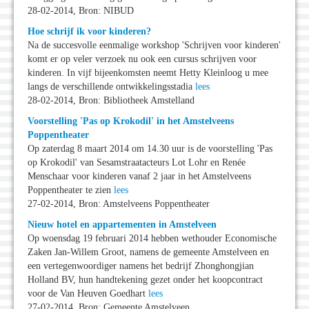
28-02-2014, Bron: NIBUD
Hoe schrijf ik voor kinderen?
Na de succesvolle eenmalige workshop 'Schrijven voor kinderen'
komt er op veler verzoek nu ook een cursus schrijven voor
kinderen. In vijf bijeenkomsten neemt Hetty Kleinloog u mee
langs de verschillende ontwikkelingsstadia
lees
28-02-2014, Bron: Bibliotheek Amstelland
Voorstelling 'Pas op Krokodil' in het Amstelveens
Poppentheater
Op zaterdag 8 maart 2014 om 14.30 uur is de voorstelling 'Pas
op Krokodil' van Sesamstraatacteurs Lot Lohr en Renée
Menschaar voor kinderen vanaf 2 jaar in het Amstelveens
Poppentheater te zien
lees
27-02-2014, Bron: Amstelveens Poppentheater
Nieuw hotel en appartementen in Amstelveen
Op woensdag 19 februari 2014 hebben wethouder Economische
Zaken Jan-Willem Groot, namens de gemeente Amstelveen en
een vertegenwoordiger namens het bedrijf Zhonghongjian
Holland BV, hun handtekening gezet onder het koopcontract
voor de Van Heuven Goedhart
lees
27-02-2014, Bron: Gemeente Amstelveen