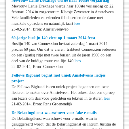
Mevrouw Lenie Drexhage vierde haar 100ste verjaardag
Mevrouw Lenie Drexhage vierde haar 100ste verjaardag op 22
februari 2014 in zorgcentrum Klaasje Zevenster in Amstelveen.
Vele familieleden en vrienden feliciteerden de dame met
muzikale optredens en natuurlijk taart
lees
23-02-2014, Bron: Amstelveenweb
60-jarige buslijn 140 viert op 1 maart 2014 feest
Buslijn 140 van Connexxion bestaat zaterdag 1 maart 2014
precies 60 jaar. Om dat te vieren, trakteert Connexxion iedereen
op een (gratis) ritje met twee bussen uit de jaren 1960 op een
deel van de huidige route van lijn 140
lees
22-02-2014, Bron: Connexxion
Fellows Bigband begint met uniek Amstelveens liedjes
project
De Fellows Bigband is een uniek project begonnen om twee
liederen te maken over Amstelveen. Het orkest doet een oproep
aan lezers om daarvoor gedichten en teksten in te sturen
lees
21-02-2014, Bron: Rens Groenendijk
De Belastingdienst waarschuwt voor fake e-mails
De Belastingdienst waarschuwt voor e-mails, waarin
gesuggereerd wordt, dat de Belastingdienst en Intrum Justitia de