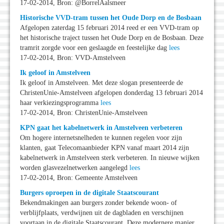
17-02-2014, Bron: @BorrelAalsmeer
Historische VVD-tram tussen het Oude Dorp en de Bosbaan
Afgelopen zaterdag 15 februari 2014 reed er een VVD-tram op
het historische traject tussen het Oude Dorp en de Bosbaan. Deze
tramrit zorgde voor een geslaagde en feestelijke dag
lees
17-02-2014, Bron: VVD-Amstelveen
Ik geloof in Amstelveen
Ik geloof in Amstelveen. Met deze slogan presenteerde de
ChristenUnie-Amstelveen afgelopen donderdag 13 februari 2014
haar verkiezingsprogramma
lees
17-02-2014, Bron: ChristenUnie-Amstelveen
KPN gaat het kabelnetwerk in Amstelveen verbeteren
Om hogere internetsnelheden te kunnen regelen voor zijn
klanten, gaat Telecomaanbieder KPN vanaf maart 2014 zijn
kabelnetwerk in Amstelveen sterk verbeteren. In nieuwe wijken
worden glasvezelnetwerken aangelegd
lees
17-02-2014, Bron: Gemeente Amstelveen
Burgers oproepen in de digitale Staatscourant
Bekendmakingen aan burgers zonder bekende woon- of
verblijfplaats, verdwijnen uit de dagbladen en verschijnen
voortaan in de digitale Staatscourant. Deze modernere manier