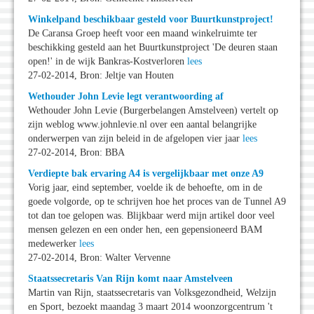
Winkelpand beschikbaar gesteld voor Buurtkunstproject!
De Caransa Groep heeft voor een maand winkelruimte ter
beschikking gesteld aan het Buurtkunstproject 'De deuren staan
open!' in de wijk Bankras-Kostverloren
lees
27-02-2014, Bron: Jeltje van Houten
Wethouder John Levie legt verantwoording af
Wethouder John Levie (Burgerbelangen Amstelveen) vertelt op
zijn weblog www.johnlevie.nl over een aantal belangrijke
onderwerpen van zijn beleid in de afgelopen vier jaar
lees
27-02-2014, Bron: BBA
Verdiepte bak ervaring A4 is vergelijkbaar met onze A9
Vorig jaar, eind september, voelde ik de behoefte, om in de
goede volgorde, op te schrijven hoe het proces van de Tunnel A9
tot dan toe gelopen was. Blijkbaar werd mijn artikel door veel
mensen gelezen en een onder hen, een gepensioneerd BAM
medewerker
lees
27-02-2014, Bron: Walter Vervenne
Staatssecretaris Van Rijn komt naar Amstelveen
Martin van Rijn, staatssecretaris van Volksgezondheid, Welzijn
en Sport, bezoekt maandag 3 maart 2014 woonzorgcentrum 't