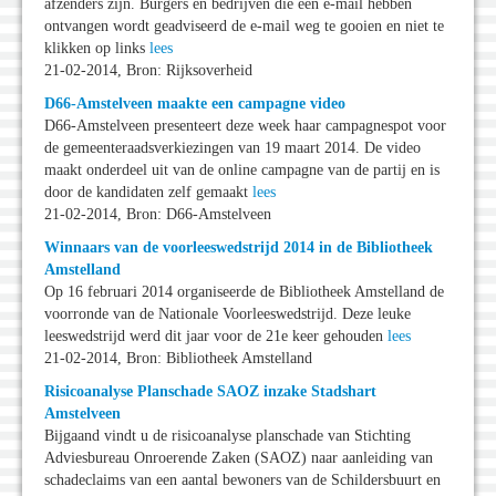
afzenders zijn. Burgers en bedrijven die een e-mail hebben
ontvangen wordt geadviseerd de e-mail weg te gooien en niet te
klikken op links
lees
21-02-2014, Bron: Rijksoverheid
D66-Amstelveen maakte een campagne video
D66-Amstelveen presenteert deze week haar campagnespot voor
de gemeenteraadsverkiezingen van 19 maart 2014. De video
maakt onderdeel uit van de online campagne van de partij en is
door de kandidaten zelf gemaakt
lees
21-02-2014, Bron: D66-Amstelveen
Winnaars van de voorleeswedstrijd 2014 in de Bibliotheek
Amstelland
Op 16 februari 2014 organiseerde de Bibliotheek Amstelland de
voorronde van de Nationale Voorleeswedstrijd. Deze leuke
leeswedstrijd werd dit jaar voor de 21e keer gehouden
lees
21-02-2014, Bron: Bibliotheek Amstelland
Risicoanalyse Planschade SAOZ inzake Stadshart
Amstelveen
Bijgaand vindt u de risicoanalyse planschade van Stichting
Adviesbureau Onroerende Zaken (SAOZ) naar aanleiding van
schadeclaims van een aantal bewoners van de Schildersbuurt en