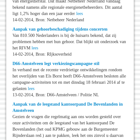
van energiediefstal. Dat maakt Netbeheer Nederland vandaag
bekend namens alle regionale energienetbeheerders. Dit aantal
ligt 1,2% hoger dan een jaar eerder
lees
14-02-2014, Bron: Netbeheer Nederland
Aanpak van gehoorbeschadiging tijdens concerten
Van 810.500 Nederlanders is bij de huisarts bekend, dat zij
problemen hebben met hun gehoor. Dat blijkt uit onderzoek van
het RIVM
lees
14-02-2014, Bron: RIjksoverheid
D66-Amstelveen legt verkiezingscampagne stil
In verband met de recente verdrietige ontwikkelingen rondom
het overlijden van Els Borst heeft D66-Amstelveen besloten alle
campagne-activiteiten tot en met dinsdag 18 februari 2014 af te
gelasten
lees
13-02-2014, Bron: D66-Amstelveen / Politie NL
Aanpak van de leegstand kantoorpand De Bovenlanden in
Amstelveen
Gezien de vragen die regelmatig aan ons worden gesteld over
onze activiteiten om de leegstand van het kantoorpand De
Bovenlanden (het oud KPMG gebouw aan de Burgemeester
Rijnderslaan red.) aan te pakken, leek het ons zinvol u daarvan