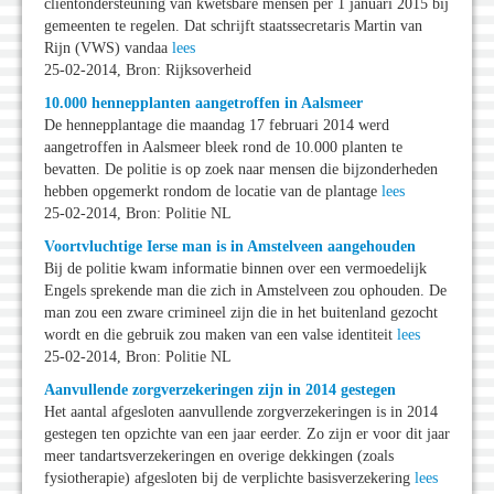
cliëntondersteuning van kwetsbare mensen per 1 januari 2015 bij
gemeenten te regelen. Dat schrijft staatssecretaris Martin van
Rijn (VWS) vandaa
lees
25-02-2014, Bron: Rijksoverheid
10.000 hennepplanten aangetroffen in Aalsmeer
De hennepplantage die maandag 17 februari 2014 werd
aangetroffen in Aalsmeer bleek rond de 10.000 planten te
bevatten. De politie is op zoek naar mensen die bijzonderheden
hebben opgemerkt rondom de locatie van de plantage
lees
25-02-2014, Bron: Politie NL
Voortvluchtige Ierse man is in Amstelveen aangehouden
Bij de politie kwam informatie binnen over een vermoedelijk
Engels sprekende man die zich in Amstelveen zou ophouden. De
man zou een zware crimineel zijn die in het buitenland gezocht
wordt en die gebruik zou maken van een valse identiteit
lees
25-02-2014, Bron: Politie NL
Aanvullende zorgverzekeringen zijn in 2014 gestegen
Het aantal afgesloten aanvullende zorgverzekeringen is in 2014
gestegen ten opzichte van een jaar eerder. Zo zijn er voor dit jaar
meer tandartsverzekeringen en overige dekkingen (zoals
fysiotherapie) afgesloten bij de verplichte basisverzekering
lees