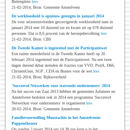
Buitenplein
lees
21-02-2014, Bron: Gemeente Amstelveen
De werkloosheid is opnieuw gestegen in januari 2014
De voor seizoeninvloeden gecorrigeerde werkloosheid nam in
januari 2014 met 10 duizend toe en kwam uit op 678 duizend
personen. Dat is 8,6 procent van de beroepsbevolking
lees
21-02-2014, Bron: CBS
De Tweede Kamer is ingestemd met de Participatiewet
Een ruime meerderheid in de Tweede Kamer heeft op 20
februari 2014 ingestemd met de Participatiewet. Na een twee
dagen durend debat stemden de fracties van VVD, PvdA, D66,
ChristenUnie, SGP , CDA en Bontes voor de wet
lees
21-02-2014, Bron: Rijksoverheid
'Succesvol Netwerken voor startende ondernemers' 2014
Na het succes van Zaai 2013 hebben de gemeentes Aalsmeer en
Amstelveen besloten ook in 2014 een programma 'Succesvol
Netwerken voor ondernemers' te organiseren
lees
20-02-2014, Bron: Gemeente Amstelveen
Familievoorstelling Moustachio in het Amstelveens
Poppentheater
Op zondag 2 maart 2014 om 14.30 uur kunt u in het