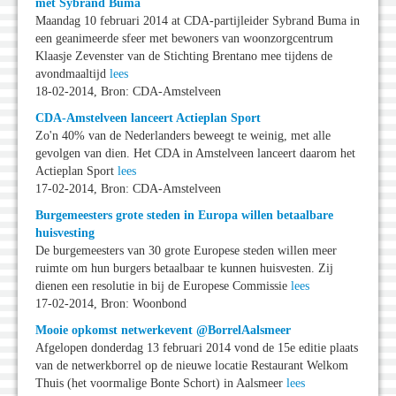
met Sybrand Buma
Maandag 10 februari 2014 at CDA-partijleider Sybrand Buma in
een geanimeerde sfeer met bewoners van woonzorgcentrum
Klaasje Zevenster van de Stichting Brentano mee tijdens de
avondmaaltijd
lees
18-02-2014, Bron: CDA-Amstelveen
CDA-Amstelveen lanceert Actieplan Sport
Zo'n 40% van de Nederlanders beweegt te weinig, met alle
gevolgen van dien. Het CDA in Amstelveen lanceert daarom het
Actieplan Sport
lees
17-02-2014, Bron: CDA-Amstelveen
Burgemeesters grote steden in Europa willen betaalbare
huisvesting
De burgemeesters van 30 grote Europese steden willen meer
ruimte om hun burgers betaalbaar te kunnen huisvesten. Zij
dienen een resolutie in bij de Europese Commissie
lees
17-02-2014, Bron: Woonbond
Mooie opkomst netwerkevent @BorrelAalsmeer
Afgelopen donderdag 13 februari 2014 vond de 15e editie plaats
van de netwerkborrel op de nieuwe locatie Restaurant Welkom
Thuis (het voormalige Bonte Schort) in Aalsmeer
lees