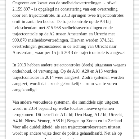
Ongeveer een kwart van de snelheidsovertredingen - ofwel
2.159.897 - is opgelegd na constatering van een overtreding
door een trajectcontrole. In 2013 springen twee trajectcontroles
eruit in aantallen boetes. De trajectcontrole op de A4 bij
Leidschendam met 815.968 snelheidsovertredingen en de
trajectcontrole op de A2 tussen Amsterdam en Utrecht met
990.870 snelheidsovertredingen. Hiervan werden 374.321
overtredingen geconstateerd in de richting van Utrecht naar
Amsterdam, waar per 15 juli 2013 de trajectcontrole is aangezet.
In 2013 hebben andere trajectcontroles (deels) uitgestaan wegens
onderhoud, of vervanging. Op de A10, A20 en A13 worden
trajectcontroles in 2014 weer aangezet. Zodra systemen worden
aangezet, wordt dat - zoals gebruikelijk - ruim van te voren
aangekondigd.
Van andere verouderde systemen, die inmiddels zijn uitgezet,
wordt in 2014 bepaald op welke locaties nieuwe systemen
terugkomen. Dit betreft de A12 bij Den Haag, A12 bij Utrecht,
A4 bij Nieuw Vennep, A58 bij Bergen op Zoom en in Zeeland.
Voor alle duidelijkheid: als een trajectcontrolesysteem uitstaat,
wordt op andere wijze door de politie gehandhaafd. Net als op