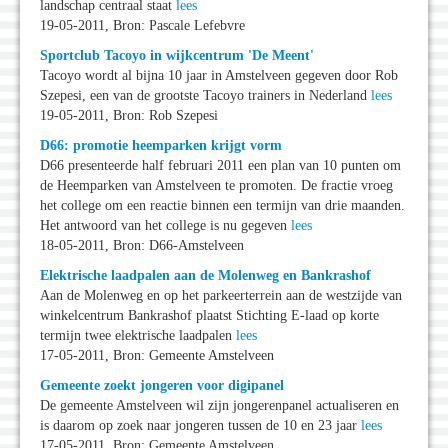
landschap centraal staat
lees
19-05-2011, Bron: Pascale Lefebvre
Sportclub Tacoyo in wijkcentrum 'De Meent'
Tacoyo wordt al bijna 10 jaar in Amstelveen gegeven door Rob
Szepesi, een van de grootste Tacoyo trainers in Nederland
lees
19-05-2011, Bron: Rob Szepesi
D66: promotie heemparken krijgt vorm
D66 presenteerde half februari 2011 een plan van 10 punten om
de Heemparken van Amstelveen te promoten. De fractie vroeg
het college om een reactie binnen een termijn van drie maanden.
Het antwoord van het college is nu gegeven
lees
18-05-2011, Bron: D66-Amstelveen
Elektrische laadpalen aan de Molenweg en Bankrashof
Aan de Molenweg en op het parkeerterrein aan de westzijde van
winkelcentrum Bankrashof plaatst Stichting E-laad op korte
termijn twee elektrische laadpalen
lees
17-05-2011, Bron: Gemeente Amstelveen
Gemeente zoekt jongeren voor digipanel
De gemeente Amstelveen wil zijn jongerenpanel actualiseren en
is daarom op zoek naar jongeren tussen de 10 en 23 jaar
lees
17-05-2011, Bron: Gemeente Amstelveen