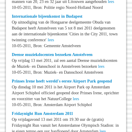
mannen van 20, 23 en 32 jaar uit Litouwen aangehouden
lees
10-05-2011, Bron: Politie regio Noord-Holland Noord
Internationale bijeenkomst in Budapest
Op uitnodiging van de Hongaarse deelgemeente Obuda van
Budapest heeft Amstelveen van 5 tot 8 mei 2011 deelgenomen
aan de internationale bijeenkomst 'Cities in the City 2011, town
twinning conference'
lees
10-05-2011, Bron: Gemeente Amstelveen
Deense muziekdocenten bezoeken Amstelveen
Op vrijdag 13 mei 2011, zal een aantal Deense muziekdocenten
de Muziek- en Dansschool in Amstelveen bezoeken
lees
10-05-2011, Bron: Muziek- en Dansschool Amstelveen
Prinses Irene heeft wereld's eerste Airport Park geopend
Op dinsdag 10 mei 2011 is het Airport Park op Amsterdam
Airport Schiphol officieel geopend door Prinses Irene, oprichter
en voorzitter van het NatuurCollege
lees
10-05-2011, Bron: Amsterdam Airport Schiphol
Fridaynight Run Amsterdam 2011
Op vrijdagavond 13 mei 2011 om 19.30 uur de (gratis)
Fridaynight Run vanuit het Amsterdamse Olympisch Stadion: in
je eigen tempo een uur hardlopend door Amsterdam
lees