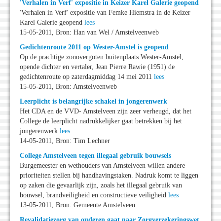
'Verhalen in Verf' expositie in Keizer Karel Galerie geopend
'Verhalen in Verf' expositie van Femke Hiemstra in de Keizer
Karel Galerie geopend
lees
15-05-2011, Bron: Han van Wel / Amstelveenweb
Gedichtenroute 2011 op Wester-Amstel is geopend
Op de prachtige zonovergoten buitenplaats Wester-Amstel,
opende dichter en vertaler, Jean Pierre Rawie (1951) de
gedichtenroute op zaterdagmiddag 14 mei 2011
lees
15-05-2011, Bron: Amstelveenweb
Leerplicht is belangrijke schakel in jongerenwerk
Het CDA en de VVD- Amstelveen zijn zeer verheugd, dat het
College de leerplicht nadrukkelijker gaat betrekken bij het
jongerenwerk
lees
14-05-2011, Bron: Tim Lechner
College Amstelveen tegen illegaal gebruik bouwsels
Burgemeester en wethouders van Amstelveen willen andere
prioriteiten stellen bij handhavingstaken. Nadruk komt te liggen
op zaken die gevaarlijk zijn, zoals het illegaal gebruik van
bouwsel, brandveiligheid en constructieve veiligheid
lees
13-05-2011, Bron: Gemeente Amstelveen
Revalidatiezorg van ouderen gaat naar Zorgverzekeringswet