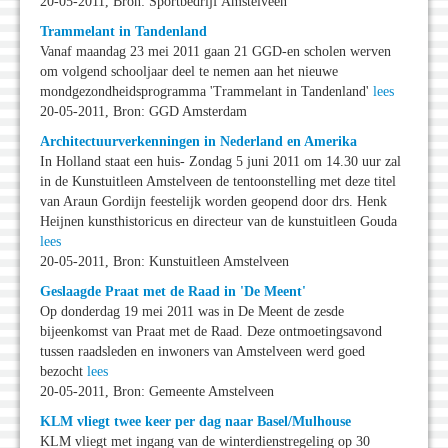
20-05-2011, Bron: Sportbedrijf Amstelveen
Trammelant in Tandenland
Vanaf maandag 23 mei 2011 gaan 21 GGD-en scholen werven
om volgend schooljaar deel te nemen aan het nieuwe
mondgezondheidsprogramma 'Trammelant in Tandenland'
lees
20-05-2011, Bron: GGD Amsterdam
Architectuurverkenningen in Nederland en Amerika
In Holland staat een huis- Zondag 5 juni 2011 om 14.30 uur zal
in de Kunstuitleen Amstelveen de tentoonstelling met deze titel
van Araun Gordijn feestelijk worden geopend door drs. Henk
Heijnen kunsthistoricus en directeur van de kunstuitleen Gouda
lees
20-05-2011, Bron: Kunstuitleen Amstelveen
Geslaagde Praat met de Raad in 'De Meent'
Op donderdag 19 mei 2011 was in De Meent de zesde
bijeenkomst van Praat met de Raad. Deze ontmoetingsavond
tussen raadsleden en inwoners van Amstelveen werd goed
bezocht
lees
20-05-2011, Bron: Gemeente Amstelveen
KLM vliegt twee keer per dag naar Basel/Mulhouse
KLM vliegt met ingang van de winterdienstregeling op 30