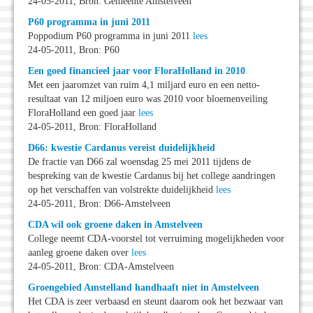
24-05-2011, Bron: Gemeente Amstelveen
P60 programma in juni 2011
Poppodium P60 programma in juni 2011
lees
24-05-2011, Bron: P60
Een goed financieel jaar voor FloraHolland in 2010
Met een jaaromzet van ruim 4,1 miljard euro en een netto-
resultaat van 12 miljoen euro was 2010 voor bloemenveiling
FloraHolland een goed jaar
lees
24-05-2011, Bron: FloraHolland
D66: kwestie Cardanus vereist duidelijkheid
De fractie van D66 zal woensdag 25 mei 2011 tijdens de
bespreking van de kwestie Cardanus bij het college aandringen
op het verschaffen van volstrekte duidelijkheid
lees
24-05-2011, Bron: D66-Amstelveen
CDA wil ook groene daken in Amstelveen
College neemt CDA-voorstel tot verruiming mogelijkheden voor
aanleg groene daken over
lees
24-05-2011, Bron: CDA-Amstelveen
Groengebied Amstelland handhaaft niet in Amstelveen
Het CDA is zeer verbaasd en steunt daarom ook het bezwaar van