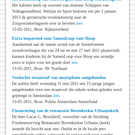
Het kabinet heeft op voorstel van minister Schippers van
Volksgezondheid, Welzijn en Sport besloten om per 1 januari
2013 de geriatrische revalidatiezorg naar de
Zorgverzekeringswet over te hevelen
lees
13-05-2011, Bron: Rijksoverheid
Extra loopavond voor SamenLoop voor Hoop
Aansluitend aan de laatste avond van de Amstelveense
avondvierdaagse die van 24 tot en met 27 mei 2011 plaatsvindt,
kunnen kinderen bij de SamenLoop voor Hoop een avondje
extra te lopen voor het goede doel
lees
13-05-2011, Bron: AV Startbaan
Verdachte straatroof van smartphone aangehouden
De politie heeft woensdag 11 mei 2011 een 15-jarige jongen
aangehouden voor een straatroof die enkele weken geleden werd
gepleegd in Amsterdam
lees
13-05-2011, Bron: Politie Amsterdam-Amstelland
Financiering van de restauratie Bovenkerkse Urbanuskerk
De heer Lucas G. Brockhoff, voorzitter van de Stichting
Fondsenwerving Restauratie Bovenkerkse Urbanus (kerk)
stuurde dit bericht naar ons: Omdat er in de locale pers
verschillende cijfers aangaande de restauratiekosten werden