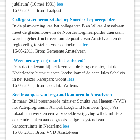
jubileum' (16 mei 1931)
lees
16-05-2011, Bron: Taalpost
College start herontwikkeling Noorder Legmeerpolder
In de planvorming van het college van B en W van Amstelveen
moet de glastuinbouw in de Noorder Legmeerpolder duurzaam
worden geherstructureerd om de positie van Amstelveen en de
regio veilig te stellen voor de toekomst
lees
16-05-2011, Bron: Gemeente Amstelveen
'Wees nieuwsgierig naar het verleden!'
De redactie kwam bij het lezen van de blog erachter, dat de
Nederlandse historicus van Joodse komaf de heer Jules Schelvis
in het Keizer Karelpark woont
lees
16-05-2011, Bron: Conchita Willems
Snelle aanpak van leegstand kantoren in Amstelveen
In maart 2011 presenteerde minister Schultz van Haegen (VVD)
het Actieprogramma Aanpak Leegstand Kantoren (pdf). Via
lokaal maatwerk en een versoepelde wetgeving wil de minister
een einde maken aan de grootschalige leegstand van
kantoorruimte in Nederland
lees
15-05-2011, Bron: VVD-Amstelveen