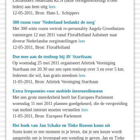
Liefhebbers Nederland KLN (deze vertegenwoordigt 8.000
leden) aan hem uitg
lees
12-05-2011, Bron: Hans L. Schippers
300 rozen voor 'Nederland bedankt de zorg'
Met 300 witte rozen vertrok tv-personality Angela Groothuizen
vanmorgen 12 mei 2011 vanaf FloraHolland Aalsmeer naar
diverse Nederlandse zorginstellingen
lees
12-05-2011, Bron: FloraHolland
Doe mee aan de testloop bij AV Startbaan
Op woensdag 25 mei 2011 organiseert Atletiek Vereniging
Startbaan om 20.30 uur een open testloop over 3 en over 5 km.
Iedereen die wil, kan gratis meedoen
lees
11-05-2011, Bron: Atletiek Vereniging Startbaan
Extra frequenties voor mobiele internetdiensten
Met een grote meerderheid heeft het Europees Parlement
woensdag 11 mei 2011 plannen goedgekeurd, die de verspreiding
van mobiel internet moeten versnellen
lees
11-05-2011, Bron: Europees Parlement
Het boek van Jan Schake en Tieke Roosen komt uit
Soms komt er een moment in je leven, dat je een keuze wordt
aangereikt om je levenspad een wending te geven. Jan en Tieke