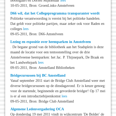
Boomgaars en Dorien Mijksenaar
lees
10-05-2011, Bron: GroenLinks-Amstelveen
D66 wil, dat het Collegeprogramma transparanter wordt
Politieke verantwoording is vereist bij het politieke handelen.
Dat geldt voor politieke partijen, maar zeker ook voor Raden en
colleges
lees
09-05-2011, Bron: D66-Amstelveen
Lezing en expositie over heemparken in Amstelveen
. De begane grond van de bibliotheek aan het Stadsplein is deze
maand de locatie voor een tentoonstelling over de drie
Amstelveense heemparken: het Jac. P. Thijssepark, De Braak en
het Landwehrpark
lees
09-05-2011, Bron: Amstelland Bibliotheken
Bridgecursussen bij BC Amstelland
Vanaf september 2011 start de Bridge Club Amstelland weer met
diverse bridgecursussen op de dinsdagavond. Er is keuze genoeg:
voor de startende, beginnende en gevorderde bridger! Op 17 mei
is er al een introductiebijeenkomst
lees
09-05-2011, Bron: Bridge Club Amstelland
Algemene Ledenvergadering OCA
Op donderdag 19 mei 2011 vindt in wijkcentrum 'De Bolder' de