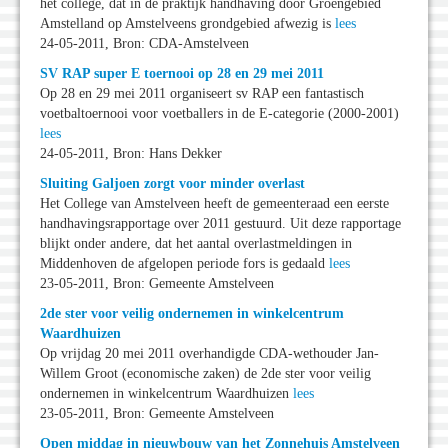
het college, dat in de praktijk handhaving door Groengebied
Amstelland op Amstelveens grondgebied afwezig is
lees
24-05-2011, Bron: CDA-Amstelveen
SV RAP super E toernooi op 28 en 29 mei 2011
Op 28 en 29 mei 2011 organiseert sv RAP een fantastisch
voetbaltoernooi voor voetballers in de E-categorie (2000-2001)
lees
24-05-2011, Bron: Hans Dekker
Sluiting Galjoen zorgt voor minder overlast
Het College van Amstelveen heeft de gemeenteraad een eerste
handhavingsrapportage over 2011 gestuurd. Uit deze rapportage
blijkt onder andere, dat het aantal overlastmeldingen in
Middenhoven de afgelopen periode fors is gedaald
lees
23-05-2011, Bron: Gemeente Amstelveen
2de ster voor veilig ondernemen in winkelcentrum
Waardhuizen
Op vrijdag 20 mei 2011 overhandigde CDA-wethouder Jan-
Willem Groot (economische zaken) de 2de ster voor veilig
ondernemen in winkelcentrum Waardhuizen
lees
23-05-2011, Bron: Gemeente Amstelveen
Open middag in nieuwbouw van het Zonnehuis Amstelveen