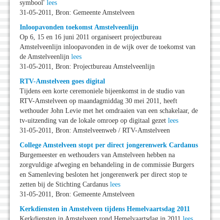
symbool'
lees
31-05-2011, Bron: Gemeente Amstelveen
Inloopavonden toekomst Amstelveenlijn
Op 6, 15 en 16 juni 2011 organiseert projectbureau
Amstelveenlijn inloopavonden in de wijk over de toekomst van
de Amstelveenlijn
lees
31-05-2011, Bron: Projectbureau Amstelveenlijn
RTV-Amstelveen goes digital
Tijdens een korte ceremoniele bijeenkomst in de studio van
RTV-Amstelveen op maandagmiddag 30 mei 2011, heeft
wethouder John Levie met het omdraaien van een schakelaar, de
tv-uitzending van de lokale omroep op digitaal gezet
lees
31-05-2011, Bron: Amstelveenweb / RTV-Amstelveen
College Amstelveen stopt per direct jongerenwerk Cardanus
Burgemeester en wethouders van Amstelveen hebben na
zorgvuldige afweging en behandeling in de commissie Burgers
en Samenleving besloten het jongerenwerk per direct stop te
zetten bij de Stichting Cardanus
lees
31-05-2011, Bron: Gemeente Amstelveen
Kerkdiensten in Amstelveen tijdens Hemelvaartsdag 2011
Kerkdiensten in Amstelveen rond Hemelvaartsdag in 2011
lees