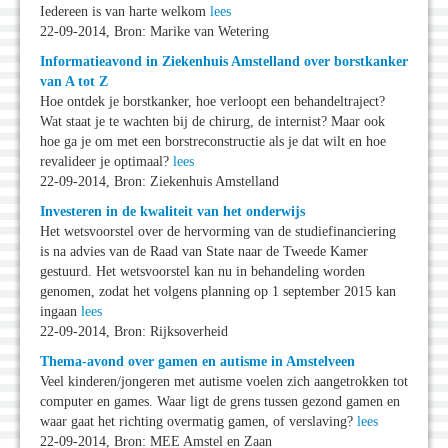
Iedereen is van harte welkom
lees
22-09-2014, Bron: Marike van Wetering
Informatieavond in Ziekenhuis Amstelland over borstkanker
van A tot Z
Hoe ontdek je borstkanker, hoe verloopt een behandeltraject?
Wat staat je te wachten bij de chirurg, de internist? Maar ook
hoe ga je om met een borstreconstructie als je dat wilt en hoe
revalideer je optimaal?
lees
22-09-2014, Bron: Ziekenhuis Amstelland
Investeren in de kwaliteit van het onderwijs
Het wetsvoorstel over de hervorming van de studiefinanciering
is na advies van de Raad van State naar de Tweede Kamer
gestuurd. Het wetsvoorstel kan nu in behandeling worden
genomen, zodat het volgens planning op 1 september 2015 kan
ingaan
lees
22-09-2014, Bron: Rijksoverheid
Thema-avond over gamen en autisme in Amstelveen
Veel kinderen/jongeren met autisme voelen zich aangetrokken tot
computer en games. Waar ligt de grens tussen gezond gamen en
waar gaat het richting overmatig gamen, of verslaving?
lees
22-09-2014, Bron: MEE Amstel en Zaan