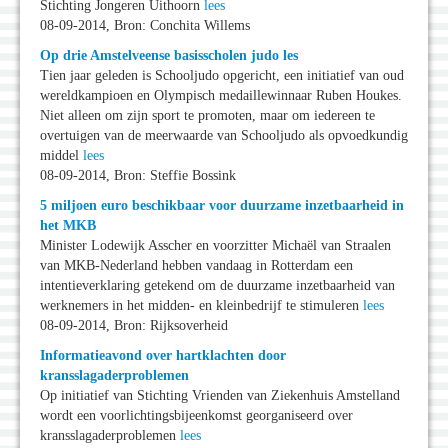
Stichting Jongeren Uithoorn
lees
08-09-2014, Bron: Conchita Willems
Op drie Amstelveense basisscholen judo les
Tien jaar geleden is Schooljudo opgericht, een initiatief van oud
wereldkampioen en Olympisch medaillewinnaar Ruben Houkes.
Niet alleen om zijn sport te promoten, maar om iedereen te
overtuigen van de meerwaarde van Schooljudo als opvoedkundig
middel
lees
08-09-2014, Bron: Steffie Bossink
5 miljoen euro beschikbaar voor duurzame inzetbaarheid in
het MKB
Minister Lodewijk Asscher en voorzitter Michaël van Straalen
van MKB-Nederland hebben vandaag in Rotterdam een
intentieverklaring getekend om de duurzame inzetbaarheid van
werknemers in het midden- en kleinbedrijf te stimuleren
lees
08-09-2014, Bron: Rijksoverheid
Informatieavond over hartklachten door
kransslagaderproblemen
Op initiatief van Stichting Vrienden van Ziekenhuis Amstelland
wordt een voorlichtingsbijeenkomst georganiseerd over
kransslagaderproblemen
lees