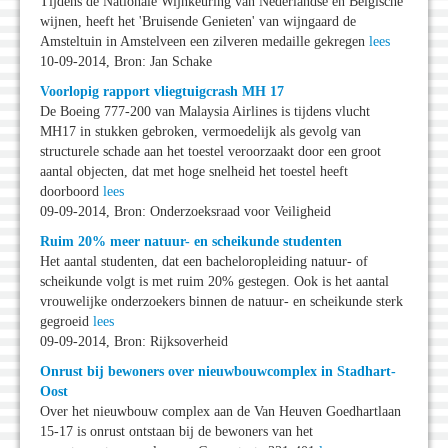
Tijdens de Nationale Wijnkeuring van Nederlandse en Belgische
wijnen, heeft het 'Bruisende Genieten' van wijngaard de
Amsteltuin in Amstelveen een zilveren medaille gekregen
lees
10-09-2014, Bron: Jan Schake
Voorlopig rapport vliegtuigcrash MH 17
De Boeing 777-200 van Malaysia Airlines is tijdens vlucht
MH17 in stukken gebroken, vermoedelijk als gevolg van
structurele schade aan het toestel veroorzaakt door een groot
aantal objecten, dat met hoge snelheid het toestel heeft
doorboord
lees
09-09-2014, Bron: Onderzoeksraad voor Veiligheid
Ruim 20% meer natuur- en scheikunde studenten
Het aantal studenten, dat een bacheloropleiding natuur- of
scheikunde volgt is met ruim 20% gestegen. Ook is het aantal
vrouwelijke onderzoekers binnen de natuur- en scheikunde sterk
gegroeid
lees
09-09-2014, Bron: Rijksoverheid
Onrust bij bewoners over nieuwbouwcomplex in Stadhart-
Oost
Over het nieuwbouw complex aan de Van Heuven Goedhartlaan
15-17 is onrust ontstaan bij de bewoners van het