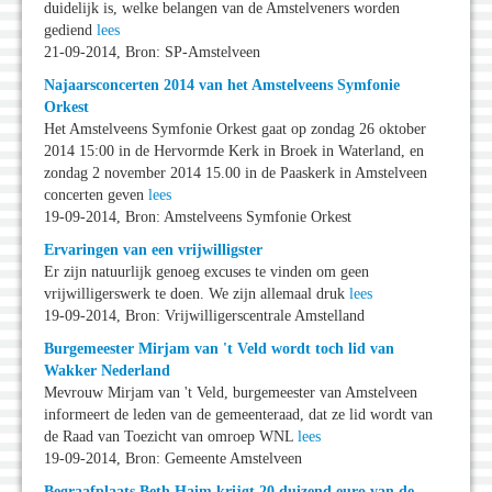
duidelijk is, welke belangen van de Amstelveners worden
gediend
lees
21-09-2014, Bron: SP-Amstelveen
Najaarsconcerten 2014 van het Amstelveens Symfonie
Orkest
Het Amstelveens Symfonie Orkest gaat op zondag 26 oktober
2014 15:00 in de Hervormde Kerk in Broek in Waterland, en
zondag 2 november 2014 15.00 in de Paaskerk in Amstelveen
concerten geven
lees
19-09-2014, Bron: Amstelveens Symfonie Orkest
Ervaringen van een vrijwilligster
Er zijn natuurlijk genoeg excuses te vinden om geen
vrijwilligerswerk te doen. We zijn allemaal druk
lees
19-09-2014, Bron: Vrijwilligerscentrale Amstelland
Burgemeester Mirjam van 't Veld wordt toch lid van
Wakker Nederland
Mevrouw Mirjam van 't Veld, burgemeester van Amstelveen
informeert de leden van de gemeenteraad, dat ze lid wordt van
de Raad van Toezicht van omroep WNL
lees
19-09-2014, Bron: Gemeente Amstelveen
Begraafplaats Beth Haim krijgt 20 duizend euro van de