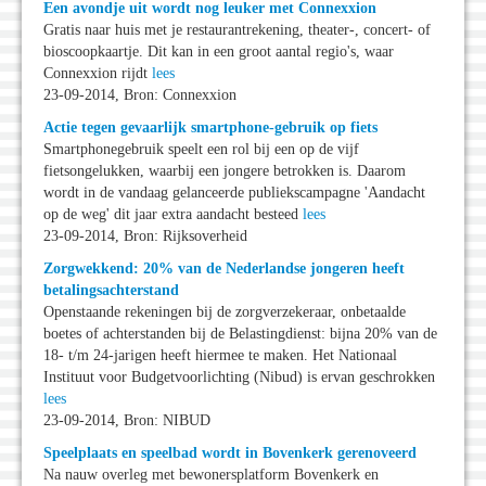
Een avondje uit wordt nog leuker met Connexxion
Gratis naar huis met je restaurantrekening, theater-, concert- of
bioscoopkaartje. Dit kan in een groot aantal regio's, waar
Connexxion rijdt
lees
23-09-2014, Bron: Connexxion
Actie tegen gevaarlijk smartphone-gebruik op fiets
Smartphonegebruik speelt een rol bij een op de vijf
fietsongelukken, waarbij een jongere betrokken is. Daarom
wordt in de vandaag gelanceerde publiekscampagne 'Aandacht
op de weg' dit jaar extra aandacht besteed
lees
23-09-2014, Bron: Rijksoverheid
Zorgwekkend: 20% van de Nederlandse jongeren heeft
betalingsachterstand
Openstaande rekeningen bij de zorgverzekeraar, onbetaalde
boetes of achterstanden bij de Belastingdienst: bijna 20% van de
18- t/m 24-jarigen heeft hiermee te maken. Het Nationaal
Instituut voor Budgetvoorlichting (Nibud) is ervan geschrokken
lees
23-09-2014, Bron: NIBUD
Speelplaats en speelbad wordt in Bovenkerk gerenoveerd
Na nauw overleg met bewonersplatform Bovenkerk en