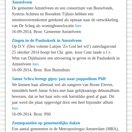
Amstelveen
De gemeente Amstelveen en een consortium van Bouwfonds,
Syntrus Achmea en Roosdom Tijhuis hebben een
intentieovereenkomst getekend als opmaat naar de ontwikkeling
van De Scheg als woningbouwlocatie
lees
16-09-2014, Bron: Gemeente Amstelveen
Zingen in de Pauluskerk in Amstelveen
Op D.V. (Deo volente Latijns 'Zo God het wil') zaterdagavond
25 oktober 2014 hoopt het Chr. gem. koor Cum laude o.l.v.
Wim van Dijkhuizen een uitvoering te geven in de Pauluskerk in
Amstelveen
lees
16-09-2014, Bron: Ron Buitenhuis
Janne Schra brengt gipsy-jazz naar poppodium P60!
We kennen haar allemaal wel als zangeres van Room Eleven,
inmiddels heeft Janne Schra met haar gelijknamige debuutalbum
bewezen, dat ze het haar solo ook hartstikke goed af gaat. Dit
jaar werd die plaat opgevolgd door een heel bijzonder album
lees
16-09-2014, Bron: P60
Zonnepanelen op gemeentelijke daken
Een aantal gemeenten in de Metropoolregio Amsterdam (MRA),