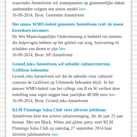
waaronder Amstelveen wil zonnepanelen op gemeentelijke daken
aanbesteden volgens een nieuw model
lees
16-09-2014, Bron: Gemeente Amstelveen
Het nieuw WMO-beleid gemeente Amstelveen treft de meest
kwetsbare inwoners
De Wet Maatschappelijke Ondersteuning is bedoeld om mensen
die hulpvragen hebben op het gebied van zorg, huisvesting en
schulden van dienst te zijn
lees
16-09-2014, Bron: SP-Amstelveen
GroenLinks-Amstelveen wil subsidie cultuurcentrum
Griffioen behouden
GroenLinks Amstelveen wil dat de subsidie voor cultureel
centrum de Griffioen op Uilenstede behouden blijft. In het
nieuwe WMO-beleid van het college van B en W verliest deze
instelling naar eigen zeggen haar jaarlijkse 48.000 euro
lees
16-09-2014, Bron: GroenLinks-Amstelveen
KLM Flamingo Salsa Club viert zilveren jubileum
Amstelveen kent een actieve salsavereniging, die dit jaar 25 jaar
bestaat. Met een Black, White and glitter party viert KLM
Flamingo Salsa Club op zaterdag 27 september 2014 haar
zilveren jubileumfeest
lees