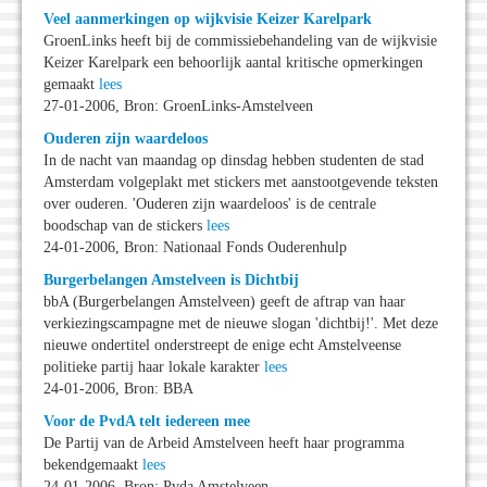
Veel aanmerkingen op wijkvisie Keizer Karelpark
GroenLinks heeft bij de commissiebehandeling van de wijkvisie
Keizer Karelpark een behoorlijk aantal kritische opmerkingen
gemaakt
lees
27-01-2006, Bron: GroenLinks-Amstelveen
Ouderen zijn waardeloos
In de nacht van maandag op dinsdag hebben studenten de stad
Amsterdam volgeplakt met stickers met aanstootgevende teksten
over ouderen. 'Ouderen zijn waardeloos' is de centrale
boodschap van de stickers
lees
24-01-2006, Bron: Nationaal Fonds Ouderenhulp
Burgerbelangen Amstelveen is Dichtbij
bbA (Burgerbelangen Amstelveen) geeft de aftrap van haar
verkiezingscampagne met de nieuwe slogan 'dichtbij!'. Met deze
nieuwe ondertitel onderstreept de enige echt Amstelveense
politieke partij haar lokale karakter
lees
24-01-2006, Bron: BBA
Voor de PvdA telt iedereen mee
De Partij van de Arbeid Amstelveen heeft haar programma
bekendgemaakt
lees
24-01-2006, Bron: Pvda Amstelveen