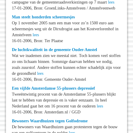
campagne van de gemeenteraadsverkiezingen op 7 maart
lees
17-01-2006, Bron: GroenLinks-Amstelveen / Amstelveenweb
Man steelt honderden scheermesjes
Op 1 november 2005 nam een man voor zo’n 1500 euro aan
scheermesjes weg uit de Dirxdrogist aan het Kostverlorenhof in
Amstelveen
lees
16-01-2006, Bron: Ter Plaatse
De luchtkwaliteit in de gemeente Ouder-Amstel
Wat we inademen zien we meestal niet. Toch komen veel stoffen
zo ons lichaam binnen. Sommige daarvan hebben we nodig,
zoals zuurstof. Andere stoffen kunnen echter schadelijk zijn voor
de gezondheid
lees
16-01-2006, Bron: Gemeente Ouder-Amstel
Een vijfde Amsterdamse 55-plussers depressief
Tweeëntwintig procent van de Amsterdamse 55-plussers blijkt
last te hebben van depressie en is vaker eenzaam. In heel
Nederland gaat het om 16 procent van de ouderen
lees
16-01-2006, Bron: Amsterdam.nl / GGD
Bewoners Waardhuizen tegen Golfodrome
De bewoners van Waardhuizen gaan protesteren tegen de bouw
van een golfcentrum in de polder
lees