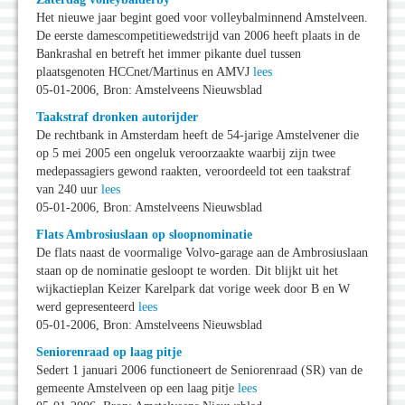
Het nieuwe jaar begint goed voor volleybalminnend Amstelveen.
De eerste damescompetitiewedstrijd van 2006 heeft plaats in de
Bankrashal en betreft het immer pikante duel tussen
plaatsgenoten HCCnet/Martinus en AMVJ
lees
05-01-2006, Bron: Amstelveens Nieuwsblad
Taakstraf dronken autorijder
De rechtbank in Amsterdam heeft de 54-jarige Amstelvener die
op 5 mei 2005 een ongeluk veroorzaakte waarbij zijn twee
medepassagiers gewond raakten, veroordeeld tot een taakstraf
van 240 uur
lees
05-01-2006, Bron: Amstelveens Nieuwsblad
Flats Ambrosiuslaan op sloopnominatie
De flats naast de voormalige Volvo-garage aan de Ambrosiuslaan
staan op de nominatie gesloopt te worden. Dit blijkt uit het
wijkactieplan Keizer Karelpark dat vorige week door B en W
werd gepresenteerd
lees
05-01-2006, Bron: Amstelveens Nieuwsblad
Seniorenraad op laag pitje
Sedert 1 januari 2006 functioneert de Seniorenraad (SR) van de
gemeente Amstelveen op een laag pitje
lees