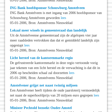
05-01-2006, Bron: Amstelveens Nieuwsblad
ING Bank hoofdsponsor Schouwburg Amstelveen
ING Bank Amstelveen is met ingang van 2006 hoofdsponsor van
Schouwburg Amstelveen geworden
lees
05-01-2006, Bron: Amstelveens Nieuwsblad
Lokaal meer wissels in gemeenteraad dan landelijk
Uit de Amstelveense gemeenteraad zijn de afgelopen vier jaar
meer raadsleden vertrokken dan dat er gemiddeld landelijk zijn
opgestapt
lees
05-01-2006, Bron: Amstelveens Nieuwsblad
Licht herstel van de kantorenmarkt regio
De gefrustreerde kantorenmarkt in deze regio vertoonde vorig
jaar tekenen van een licht herstel en de verwachting is dat dit in
2006 op bescheiden schaal zal doorzetten
lees
05-01-2006, Bron: Amstelveens Nieuwsblad
Amstelvener grijpt net naast twintig miljoen
Een Amstelvener heeft tijdens de oude jaarsloterij vermoedelijk
net naast de superhoofdprijs van 20 miljoen euro gegrepen
lees
05-01-2006, Bron: Amstelveens Nieuwsblad
Minister Pechtold bezoekt Ouder-Amstel