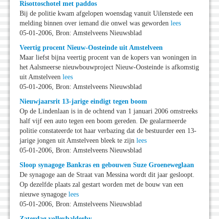
Risottoschotel met paddos
Bij de politie kwam afgelopen woensdag vanuit Uilenstede een
melding binnen over iemand die onwel was geworden
lees
05-01-2006, Bron: Amstelveens Nieuwsblad
Veertig procent Nieuw-Oosteinde uit Amstelveen
Maar liefst bijna veertig procent van de kopers van woningen in
het Aalsmeerse nieuwbouwproject Nieuw-Oosteinde is afkomstig
uit Amstelveen
lees
05-01-2006, Bron: Amstelveens Nieuwsblad
Nieuwjaarsrit 13-jarige eindigt tegen boom
Op de Lindenlaan is in de ochtend van 1 januari 2006 omstreeks
half vijf een auto tegen een boom gereden. De gealarmeerde
politie constateerde tot haar verbazing dat de bestuurder een 13-
jarige jongen uit Amstelveen bleek te zijn
lees
05-01-2006, Bron: Amstelveens Nieuwsblad
Sloop synagoge Bankras en gebouwen Suze Groeneweglaan
De synagoge aan de Straat van Messina wordt dit jaar gesloopt.
Op dezelfde plaats zal gestart worden met de bouw van een
nieuwe synagoge
lees
05-01-2006, Bron: Amstelveens Nieuwsblad
Zaterdag volleybalderby