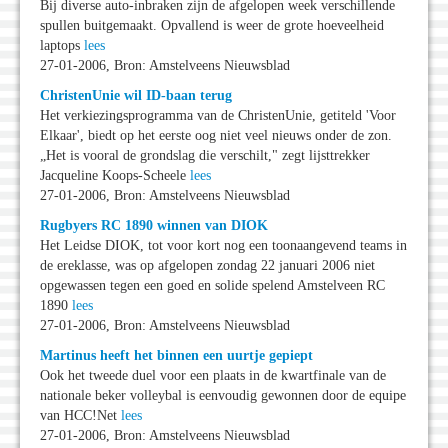
Bij diverse auto-inbraken zijn de afgelopen week verschillende
spullen buitgemaakt. Opvallend is weer de grote hoeveelheid
laptops
lees
27-01-2006, Bron: Amstelveens Nieuwsblad
ChristenUnie wil ID-baan terug
Het verkiezingsprogramma van de ChristenUnie, getiteld 'Voor
Elkaar', biedt op het eerste oog niet veel nieuws onder de zon.
„Het is vooral de grondslag die verschilt," zegt lijsttrekker
Jacqueline Koops-Scheele
lees
27-01-2006, Bron: Amstelveens Nieuwsblad
Rugbyers RC 1890 winnen van DIOK
Het Leidse DIOK, tot voor kort nog een toonaangevend teams in
de ereklasse, was op afgelopen zondag 22 januari 2006 niet
opgewassen tegen een goed en solide spelend Amstelveen RC
1890
lees
27-01-2006, Bron: Amstelveens Nieuwsblad
Martinus heeft het binnen een uurtje gepiept
Ook het tweede duel voor een plaats in de kwartfinale van de
nationale beker volleybal is eenvoudig gewonnen door de equipe
van HCC!Net
lees
27-01-2006, Bron: Amstelveens Nieuwsblad