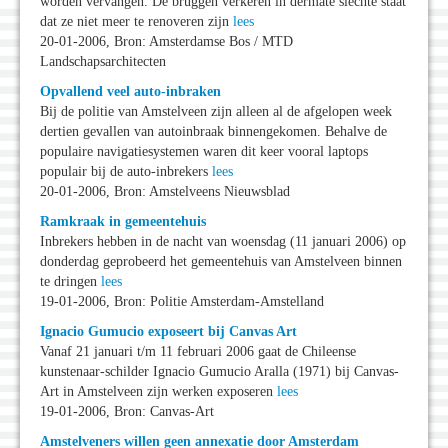
worden vervangen. De bruggen verkeren in dermate slechte staat
dat ze niet meer te renoveren zijn
lees
20-01-2006, Bron: Amsterdamse Bos / MTD
Landschapsarchitecten
Opvallend veel auto-inbraken
Bij de politie van Amstelveen zijn alleen al de afgelopen week
dertien gevallen van autoinbraak binnengekomen. Behalve de
populaire navigatiesystemen waren dit keer vooral laptops
populair bij de auto-inbrekers
lees
20-01-2006, Bron: Amstelveens Nieuwsblad
Ramkraak in gemeentehuis
Inbrekers hebben in de nacht van woensdag (11 januari 2006) op
donderdag geprobeerd het gemeentehuis van Amstelveen binnen
te dringen
lees
19-01-2006, Bron: Politie Amsterdam-Amstelland
Ignacio Gumucio exposeert bij Canvas Art
Vanaf 21 januari t/m 11 februari 2006 gaat de Chileense
kunstenaar-schilder Ignacio Gumucio Aralla (1971) bij Canvas-
Art in Amstelveen zijn werken exposeren
lees
19-01-2006, Bron: Canvas-Art
Amstelveners willen geen annexatie door Amsterdam