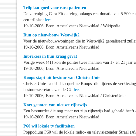
Trilplaat goed voor cara patienten
De vereniging Cara-Fit ontving onlangs een donatie van 5.500 eu
een trilplaat
lees
19-10-2006, Bron: Amstelveens Nieuwsblad / Wikipedia
Run op nieuwbouw Westwijk2
Voor de nieuwbouwwoningen die in Westwijk2 gerealiseerd zullen
19-10-2006, Bron: Amstelveens Nieuwsblad
Inbrekers in hun kraag gevat
Vorige week (41) kon de politie twee mannen van 17 en 21 jaar 
19-10-2006, Bron: Amstelveens Nieuwsblad
Koops stapt uit bestuur van ChristenUnie
ChristenUnie-raadslid Jacqueline Koops, die tijdens de verkiezi
bestuurssecretaris van de CU
lees
19-10-2006, Bron: Amstelveens Nieuwsblad / ChristenUnie
Kort genoten van nieuwe rijbewijs
Een bestuurder die nog maar net zijn rijbewijs had gehaald heeft
19-10-2006, Bron: Amstelveens Nieuwsblad
P60 wil lokale tv faciliteiten
Poppodium P60 wil de lokale radio- en televisiezender Straal (A