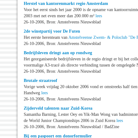
Herstel van kantorenmarkt regio Amsterdam
Voor het eerst sinds het jaar 2000 is de opname van kantoorruimt
2003 met net even meer dan 200.000 m²
lees
26-10-2006, Bron: Amstelveens Nieuwsblad
2de winstpartij voor De Futen
Het eerste herenteam van
Amstelveense Zwem- & Poloclub "De 
26-10-2006, Bron: Amstelveens Nieuwsblad
Bedrijfsleven dringt aan op rondweg
Het georganiseerde bedrijfsleven in de regio dringt er bij het 
voormalige A3-tracé als directe verbinding tussen de omgelegde
26-10-2006, Bron: Amstelveens Nieuwsblad
Brutale straatroof
Vorige week vrijdag 20 oktober 2006 vond er omstreeks half tien 
Handweg
lees
26-10-2006, Bron: Amstelveens Nieuwsblad
Zijderveld talenten naar Zuid-Korea
Samantha Barning, Lester Oey en Yik-Man Wong van badmintonver
de World Junior Championships 2006 in Zuid Korea
lees
26-10-2006, Bron: Amstelveens Nieuwsblad / BadZine
Bij een paspoort een donorformulier