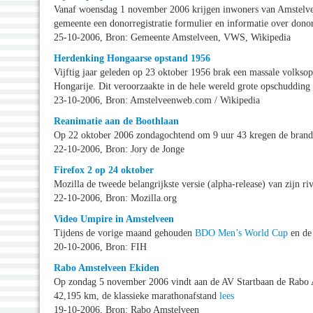
Vanaf woensdag 1 november 2006 krijgen inwoners van Amstelveen 
gemeente een donorregistratie formulier en informatie over donor
25-10-2006, Bron: Gemeente Amstelveen, VWS, Wikipedia
Herdenking Hongaarse opstand 1956
Vijftig jaar geleden op 23 oktober 1956 brak een massale volksops
Hongarije. Dit veroorzaakte in de hele wereld grote opschudding
23-10-2006, Bron: Amstelveenweb.com / Wikipedia
Reanimatie aan de Boothlaan
Op 22 oktober 2006 zondagochtend om 9 uur 43 kregen de bran
22-10-2006, Bron: Jory de Jonge
Firefox 2 op 24 oktober
Mozilla de tweede belangrijkste versie (alpha-release) van zijn 
22-10-2006, Bron: Mozilla.org
Video Umpire in Amstelveen
Tijdens de vorige maand gehouden
BDO Men’s World Cup
en d
20-10-2006, Bron: FIH
Rabo Amstelveen Ekiden
Op zondag 5 november 2006 vindt aan de AV Startbaan de Rabo Ams
42,195 km, de klassieke marathonafstand
lees
19-10-2006, Bron: Rabo Amstelveen