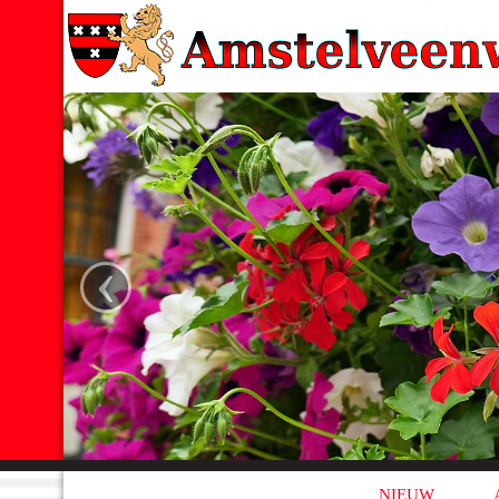
‹
NIEUW