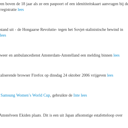
boven de 18 jaar als ze een paspoort of een idenititeitskaart aanvragen bij d
registratie
lees
tand uit - de Hongaarse Revolutie- tegen het Sovjet-stalinistische bewind in
lees
dweer en ambulancedienst Amsterdam-Amstelland een melding binnen
lees
rivaliserende browser Firefox op dinsdag 24 oktober 2006 vrijgeven
lees
e
Samsung Women’s World Cup
, gebruikte de
Inte
lees
telveen Ekiden plaats. Dit is een uit Japan afkomstige estafetteloop over