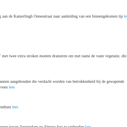
ing aan de Kamerlingh Onnesstraat naar aanleiding van een binnengekomen tip
le
' met twee extra stroken moeten draineren om met name de vaste vegetatie, die
mannen aangehouden die verdacht worden van betrokkenheid bij de gewapende
elveen
lees
izendium
lees
l)wegen tussen Amsterdam en Almere fors te verbreden
lees