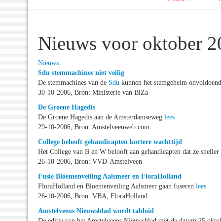
Nieuws voor oktober 2
Nieuws
Sdu stemmachines niet veilig
De stemmachines van de
Sdu
kunnen het stemgeheim onvoldoen
30-10-2006, Bron: Ministerie van BiZa
De Groene Hagedis
De Groene Hagedis aan de Amsterdamseweg
lees
29-10-2006, Bron: Amstelveenweb.com
College belooft gehandicapten kortere wachttijd
Het College van B en W belooft aan gehandicapten dat ze snelle
26-10-2006, Bron: VVD-Amstelveen
Fusie Bloemenveiling Aalsmeer en FloraHolland
FloraHolland en Bloemenveiling Aalsmeer gaan fuseren
lees
26-10-2006, Bron: VBA, FloraHolland
Amstelveens Nieuwsblad wordt tabloid
De editie van het Amstelveens Nieuwsblad met de datum 25 oktob