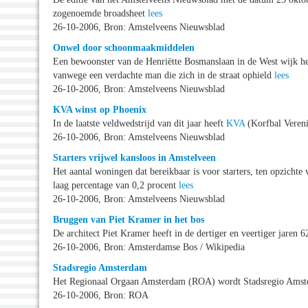
zogenoemde broadsheet
lees
26-10-2006, Bron: Amstelveens Nieuwsblad
Onwel door schoonmaakmiddelen
Een bewoonster van de Henriëtte Bosmanslaan in de West wijk h
vanwege een verdachte man die zich in de straat ophield
lees
26-10-2006, Bron: Amstelveens Nieuwsblad
KVA winst op Phoenix
In de laatste veldwedstrijd van dit jaar heeft
KVA
(Korfbal Vereni
26-10-2006, Bron: Amstelveens Nieuwsblad
Starters vrijwel kansloos in Amstelveen
Het aantal woningen dat bereikbaar is voor starters, ten opzicht
laag percentage van 0,2 procent
lees
26-10-2006, Bron: Amstelveens Nieuwsblad
Bruggen van Piet Kramer in het bos
De architect Piet Kramer heeft in de dertiger en veertiger jare
26-10-2006, Bron: Amsterdamse Bos / Wikipedia
Stadsregio Amsterdam
Het Regionaal Orgaan Amsterdam (ROA) wordt Stadsregio Ams
26-10-2006, Bron: ROA