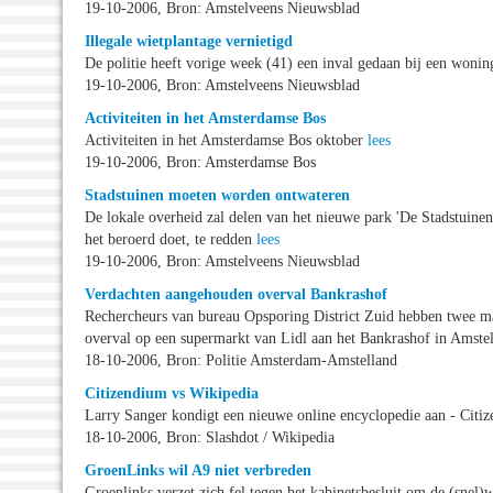
19-10-2006, Bron: Amstelveens Nieuwsblad
Illegale wietplantage vernietigd
De politie heeft vorige week (41) een inval gedaan bij een won
19-10-2006, Bron: Amstelveens Nieuwsblad
Activiteiten in het Amsterdamse Bos
Activiteiten in het Amsterdamse Bos oktober
lees
19-10-2006, Bron: Amsterdamse Bos
Stadstuinen moeten worden ontwateren
De lokale overheid zal delen van het nieuwe park 'De Stadstuinen
het beroerd doet, te redden
lees
19-10-2006, Bron: Amstelveens Nieuwsblad
Verdachten aangehouden overval Bankrashof
Rechercheurs van bureau Opsporing District Zuid hebben twee 
overval op een supermarkt van Lidl aan het Bankrashof in Amst
18-10-2006, Bron: Politie Amsterdam-Amstelland
Citizendium vs Wikipedia
Larry Sanger kondigt een nieuwe online encyclopedie aan - Cit
18-10-2006, Bron: Slashdot / Wikipedia
GroenLinks wil A9 niet verbreden
Groenlinks verzet zich fel tegen het kabinetsbesluit om de (sne