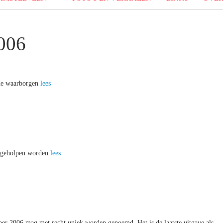
006
de waarborgen
lees
r geholpen worden
lees
er 2006 mag met recht uniek worden genoemd. Het is de laatste uitgave als