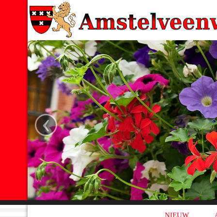
‹
NIEUW