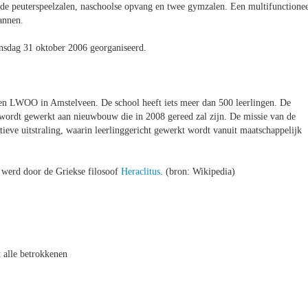
nde peuterspeelzalen, naschoolse opvang en twee gymzalen. Een multifunctione
annen.
nsdag 31 oktober 2006 georganiseerd.
LWOO in Amstelveen. De school heeft iets meer dan 500 leerlingen. De
 wordt gewerkt aan nieuwbouw die in 2008 gereed zal zijn. De missie van de
itieve uitstraling, waarin leerlinggericht gewerkt wordt vanuit maatschappelijk
an werd door de Griekse filosoof
Heraclitus
. (bron: Wikipedia)
lle betrokkenen