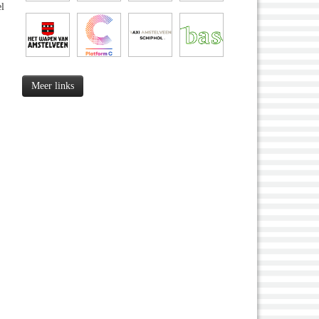
el
Meer links