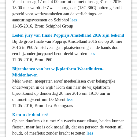
Vanaf dinsdag 17 mei 4.00 uur tot en met dinsdag 31 mei 2016
18.00 uur wordt de Zwanenburgbaan (18C-36C) buiten gebruik
gesteld voor werkzaamheden aan de verlichtings- en
aansturingssystemen op Schiphol
lees
11-05-2016, Bron: Schiphol Group
Leden jury van finale Popprijs Amstelland 2016 zijn bekend
Bij de grote finale van Popprijs Amstelland 2016 die op 20 mei
2016 in P60 Amstelveen gaat plaatsvinden gaan de bands door
een bijzonder jurypanel beoordeeld worden
lees
11-05-2016, Bron: P60
Bijeenkomst van het wijkplatform Waardhuizen-
Middenhoven
Méér weten, meepraten en/of meebeslissen over belangrijke
onderwerpen in de wijk? Kom dan naar de wijkplatform
bijeenkomst op donderdag 26 mei 2016 om 19.30 uur in
ontmoetingscentrum De Meent
lees
11-05-2016, Bron: Lex Boomgaars
Kent u de duofiets?
Op een duofiets zit u met z’n tweeën naast elkaar, beiden kunnen
fietsen, maar het is ook mogelijk, dat een persoon de voeten stil
houdt, of meefietst zonder kracht te zetten
lees