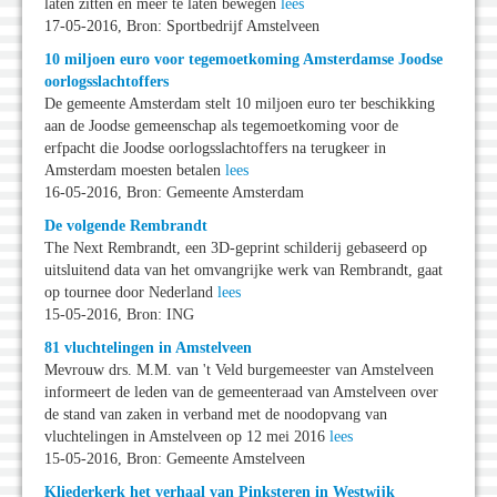
laten zitten en meer te laten bewegen
lees
17-05-2016, Bron: Sportbedrijf Amstelveen
10 miljoen euro voor tegemoetkoming Amsterdamse Joodse
oorlogsslachtoffers
De gemeente Amsterdam stelt 10 miljoen euro ter beschikking
aan de Joodse gemeenschap als tegemoetkoming voor de
erfpacht die Joodse oorlogsslachtoffers na terugkeer in
Amsterdam moesten betalen
lees
16-05-2016, Bron: Gemeente Amsterdam
De volgende Rembrandt
The Next Rembrandt, een 3D-geprint schilderij gebaseerd op
uitsluitend data van het omvangrijke werk van Rembrandt, gaat
op tournee door Nederland
lees
15-05-2016, Bron: ING
81 vluchtelingen in Amstelveen
Mevrouw drs. M.M. van 't Veld burgemeester van Amstelveen
informeert de leden van de gemeenteraad van Amstelveen over
de stand van zaken in verband met de noodopvang van
vluchtelingen in Amstelveen op 12 mei 2016
lees
15-05-2016, Bron: Gemeente Amstelveen
Kliederkerk het verhaal van Pinksteren in Westwijk