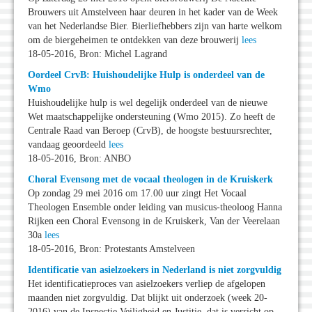
Brouwers uit Amstelveen haar deuren in het kader van de Week
van het Nederlandse Bier. Bierliefhebbers zijn van harte welkom
om de biergeheimen te ontdekken van deze brouwerij
lees
18-05-2016, Bron: Michel Lagrand
Oordeel CrvB: Huishoudelijke Hulp is onderdeel van de
Wmo
Huishoudelijke hulp is wel degelijk onderdeel van de nieuwe
Wet maatschappelijke ondersteuning (Wmo 2015). Zo heeft de
Centrale Raad van Beroep (CrvB), de hoogste bestuursrechter,
vandaag geoordeeld
lees
18-05-2016, Bron: ANBO
Choral Evensong met de vocaal theologen in de Kruiskerk
Op zondag 29 mei 2016 om 17.00 uur zingt Het Vocaal
Theologen Ensemble onder leiding van musicus-theoloog Hanna
Rijken een Choral Evensong in de Kruiskerk, Van der Veerelaan
30a
lees
18-05-2016, Bron: Protestants Amstelveen
Identificatie van asielzoekers in Nederland is niet zorgvuldig
Het identificatieproces van asielzoekers verliep de afgelopen
maanden niet zorgvuldig. Dat blijkt uit onderzoek (week 20-
2016) van de Inspectie Veiligheid en Justitie, dat is verricht op