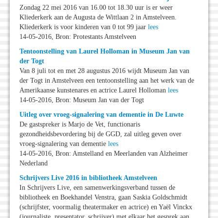
Zondag 22 mei 2016 van 16.00 tot 18.30 uur is er weer
Kliederkerk aan de Augusta de Wittlaan 2 in Amstelveen.
Kliederkerk is voor kinderen van 0 tot 99 jaar
lees
14-05-2016, Bron: Protestants Amstelveen
Tentoonstelling van Laurel Holloman in Museum Jan van
der Togt
Van 8 juli tot en met 28 augustus 2016 wijdt Museum Jan van
der Togt in Amstelveen een tentoonstelling aan het werk van de
Amerikaanse kunstenares en actrice Laurel Holloman
lees
14-05-2016, Bron: Museum Jan van der Togt
Uitleg over vroeg-signalering van dementie in De Luwte
De gastspreker is Marjo de Vet, functionaris
gezondheidsbevordering bij de GGD, zal uitleg geven over
vroeg-signalering van dementie
lees
14-05-2016, Bron: Amstelland en Meerlanden van Alzheimer
Nederland
Schrijvers Live 2016 in bibliotheek Amstelveen
In Schrijvers Live, een samenwerkingsverband tussen de
bibliotheek en Boekhandel Venstra, gaan Saskia Goldschmidt
(schrijfster, voormalig theatermaker en actrice) en Yaël Vinckx
(journaliste, presentator, schrijver) met elkaar het gesprek aan