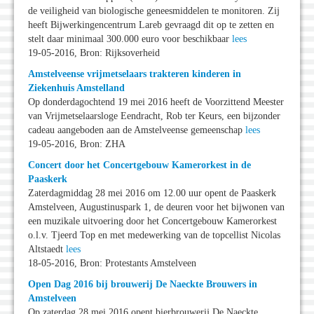
de veiligheid van biologische geneesmiddelen te monitoren. Zij
heeft Bijwerkingencentrum Lareb gevraagd dit op te zetten en
stelt daar minimaal 300.000 euro voor beschikbaar
lees
19-05-2016, Bron: Rijksoverheid
Amstelveense vrijmetselaars trakteren kinderen in
Ziekenhuis Amstelland
Op donderdagochtend 19 mei 2016 heeft de Voorzittend Meester
van Vrijmetselaarsloge Eendracht, Rob ter Keurs, een bijzonder
cadeau aangeboden aan de Amstelveense gemeenschap
lees
19-05-2016, Bron: ZHA
Concert door het Concertgebouw Kamerorkest in de
Paaskerk
Zaterdagmiddag 28 mei 2016 om 12.00 uur opent de Paaskerk
Amstelveen, Augustinuspark 1, de deuren voor het bijwonen van
een muzikale uitvoering door het Concertgebouw Kamerorkest
o.l.v. Tjeerd Top en met medewerking van de topcellist Nicolas
Altstaedt
lees
18-05-2016, Bron: Protestants Amstelveen
Open Dag 2016 bij brouwerij De Naeckte Brouwers in
Amstelveen
Op zaterdag 28 mei 2016 opent bierbrouwerij De Naeckte