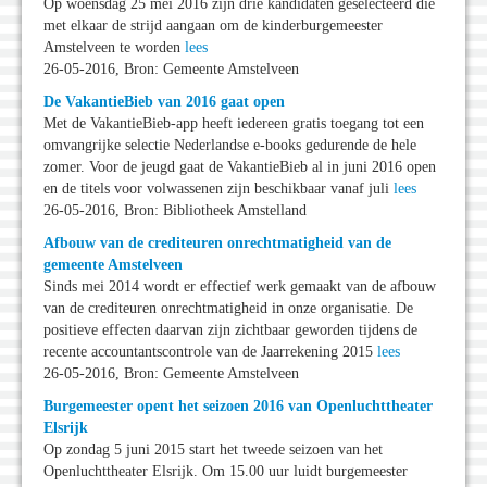
Op woensdag 25 mei 2016 zijn drie kandidaten geselecteerd die
met elkaar de strijd aangaan om de kinderburgemeester
Amstelveen te worden
lees
26-05-2016, Bron: Gemeente Amstelveen
De VakantieBieb van 2016 gaat open
Met de VakantieBieb-app heeft iedereen gratis toegang tot een
omvangrijke selectie Nederlandse e-books gedurende de hele
zomer. Voor de jeugd gaat de VakantieBieb al in juni 2016 open
en de titels voor volwassenen zijn beschikbaar vanaf juli
lees
26-05-2016, Bron: Bibliotheek Amstelland
Afbouw van de crediteuren onrechtmatigheid van de
gemeente Amstelveen
Sinds mei 2014 wordt er effectief werk gemaakt van de afbouw
van de crediteuren onrechtmatigheid in onze organisatie. De
positieve effecten daarvan zijn zichtbaar geworden tijdens de
recente accountantscontrole van de Jaarrekening 2015
lees
26-05-2016, Bron: Gemeente Amstelveen
Burgemeester opent het seizoen 2016 van Openluchttheater
Elsrijk
Op zondag 5 juni 2015 start het tweede seizoen van het
Openluchttheater Elsrijk. Om 15.00 uur luidt burgemeester