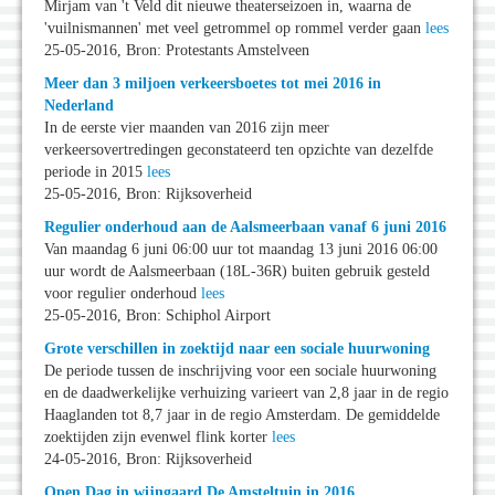
Mirjam van 't Veld dit nieuwe theaterseizoen in, waarna de
'vuilnismannen' met veel getrommel op rommel verder gaan
lees
25-05-2016, Bron: Protestants Amstelveen
Meer dan 3 miljoen verkeersboetes tot mei 2016 in
Nederland
In de eerste vier maanden van 2016 zijn meer
verkeersovertredingen geconstateerd ten opzichte van dezelfde
periode in 2015
lees
25-05-2016, Bron: Rijksoverheid
Regulier onderhoud aan de Aalsmeerbaan vanaf 6 juni 2016
Van maandag 6 juni 06:00 uur tot maandag 13 juni 2016 06:00
uur wordt de Aalsmeerbaan (18L-36R) buiten gebruik gesteld
voor regulier onderhoud
lees
25-05-2016, Bron: Schiphol Airport
Grote verschillen in zoektijd naar een sociale huurwoning
De periode tussen de inschrijving voor een sociale huurwoning
en de daadwerkelijke verhuizing varieert van 2,8 jaar in de regio
Haaglanden tot 8,7 jaar in de regio Amsterdam. De gemiddelde
zoektijden zijn evenwel flink korter
lees
24-05-2016, Bron: Rijksoverheid
Open Dag in wijngaard De Amsteltuin in 2016