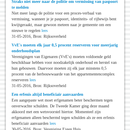
Straks niet meer naar de politie om vermissing van paspoort
te melden
Niet meer langs de politie voor een proces-verbaal van
vermissing, wanneer je je paspoort, identiteits- of rijbewijs bent
kwijtgeraakt, maar gewoon meteen naar je gemeente om een
nieuwe te regelen
lees
31-05-2016, Bron: Rijksoverheid
VvE's moeten elk jaar 0,5 procent reserveren voor meerjarig
onderhoudsplan
Verenigingen van Eigenaren (VvE's) moeten voldoende geld
beschikbaar hebben voor noodzakelijk onderhoud en herstel van
hun gebouwen. Daarvoor moeten zij elk jaar minstens 0,5
procent van de herbouwwaarde van het appartementencomplex
reserveren
lees
31-05-2016, Bron: Rijksoverheid
Een erfenis altijd beneficiair aanvaarden
Een aangepaste wet moet erfgenamen beter beschermen tegen
onverwachte schulden. De Tweede Kamer ging deze maand
akkoord met een wetsvoorstel hiertoe. Momenteel zijn
erfgenamen alleen beschermd tegen schulden als ze een erfenis
beneficiair aanvaarden
lees
30-05-2016, Bron: Vereniging Eigen Huis