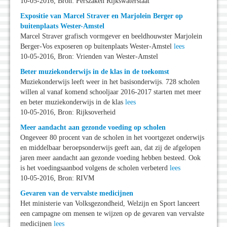
10-05-2016, Bron: Perszaken Rijkswaterstaat
Expositie van Marcel Straver en Marjolein Berger op
buitenplaats Wester-Amstel
Marcel Straver grafisch vormgever en beeldhouwster Marjolein
Berger-Vos exposeren op buitenplaats Wester-Amstel
lees
10-05-2016, Bron: Vrienden van Wester-Amstel
Beter muziekonderwijs in de klas in de toekomst
Muziekonderwijs leeft weer in het basisonderwijs. 728 scholen
willen al vanaf komend schooljaar 2016-2017 starten met meer
en beter muziekonderwijs in de klas
lees
10-05-2016, Bron: Rijksoverheid
Meer aandacht aan gezonde voeding op scholen
Ongeveer 80 procent van de scholen in het voortgezet onderwijs
en middelbaar beroepsonderwijs geeft aan, dat zij de afgelopen
jaren meer aandacht aan gezonde voeding hebben besteed. Ook
is het voedingsaanbod volgens de scholen verbeterd
lees
10-05-2016, Bron: RIVM
Gevaren van de vervalste medicijnen
Het ministerie van Volksgezondheid, Welzijn en Sport lanceert
een campagne om mensen te wijzen op de gevaren van vervalste
medicijnen
lees