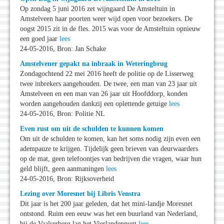
Op zondag 5 juni 2016 zet wijngaard De Amsteltuin in
Amstelveen haar poorten weer wijd open voor bezoekers. De
oogst 2015 zit in de fles. 2015 was voor de Amsteltuin opnieuw
een goed jaar
lees
24-05-2016, Bron: Jan Schake
Amstelvener gepakt na inbraak in Weteringbrug
Zondagochtend 22 mei 2016 heeft de politie op de Lisserweg
twee inbrekers aangehouden. De twee, een man van 23 jaar uit
Amstelveen en een man van 26 jaar uit Hoofddorp, konden
worden aangehouden dankzij een oplettende getuige
lees
24-05-2016, Bron: Politie NL
Even rust om uit de schulden te kunnen komen
Om uit de schulden te komen, kan het soms nodig zijn even een
adempauze te krijgen. Tijdelijk geen brieven van deurwaarders
op de mat, geen telefoontjes van bedrijven die vragen, waar hun
geld blijft, geen aanmaningen
lees
24-05-2016, Bron: Rijksoverheid
Lezing over Moresnet bij Libris Venstra
Dit jaar is het 200 jaar geleden, dat het mini-landje Moresnet
ontstond. Ruim een eeuw was het een buurland van Nederland,
bij de Vaalserberg lag het Vierlandenpunt
lees