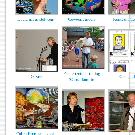
David in Amstelveen
Gewoon Anders
Kunst uit Ge
Zomertentoonstelling
'De Zee'
Kamagur
'Cobra-familie'
Cobra Kunstprijs voor