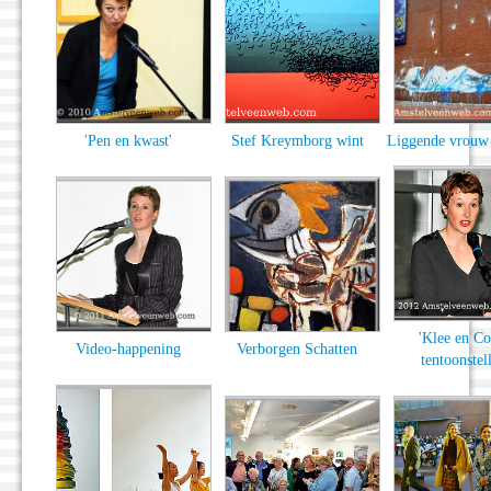
'Pen en kwast'
Stef Kreymborg wint
Liggende vrouw
'Klee en Co
Video-happening
Verborgen Schatten
tentoonstel