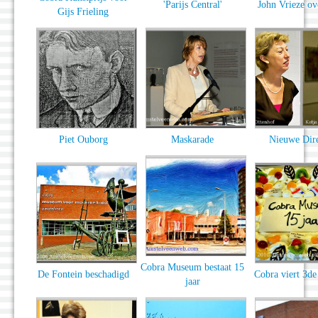
'Parijs Central'
John Vrieze ov
Gijs Frieling
Piet Ouborg
Maskarade
Nieuwe Dire
Cobra Museum bestaat 15
De Fontein beschadigd
Cobra viert 3de
jaar