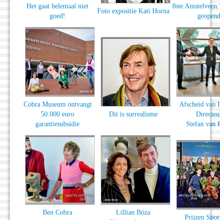
Het gaat helemaal niet
8ste Amstelveen T
Foto expositie Kati Horna
goed!
geopen
Cobra Museum ontvangt
Afscheid van 
50.000 euro
Dit is surrealisme
Directeu
garantiesubsidie
Stefan van 
Ben Cobra
Lillian Bóza
Prijzen Spor