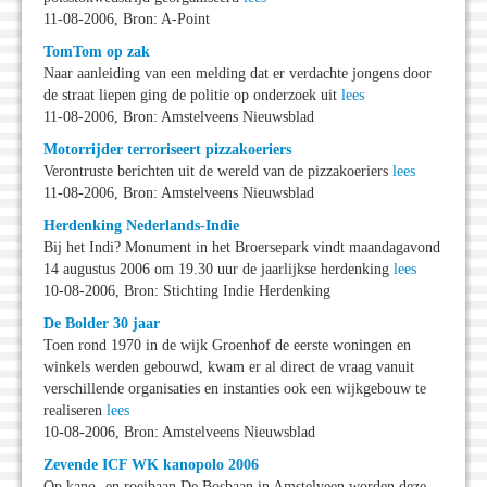
11-08-2006, Bron: A-Point
TomTom op zak
Naar aanleiding van een melding dat er verdachte jongens door
de straat liepen ging de politie op onderzoek uit
lees
11-08-2006, Bron: Amstelveens Nieuwsblad
Motorrijder terroriseert pizzakoeriers
Verontruste berichten uit de wereld van de pizzakoeriers
lees
11-08-2006, Bron: Amstelveens Nieuwsblad
Herdenking Nederlands-Indie
Bij het Indi? Monument in het Broersepark vindt maandagavond
14 augustus 2006 om 19.30 uur de jaarlijkse herdenking
lees
10-08-2006, Bron: Stichting Indie Herdenking
De Bolder 30 jaar
Toen rond 1970 in de wijk Groenhof de eerste woningen en
winkels werden gebouwd, kwam er al direct de vraag vanuit
verschillende organisaties en instanties ook een wijkgebouw te
realiseren
lees
10-08-2006, Bron: Amstelveens Nieuwsblad
Zevende ICF WK kanopolo 2006
Op kano- en roeibaan De Bosbaan in Amstelveen worden deze