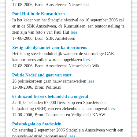
17-08-2006, Bron: Amstelveens Nieuwsblad
Paul Huf in de Kunstuitleen
In het kader van het Stadspleinfestival op 16 september 2006 zal
er in de SBK Amstelveen,
de
Kunstuitleen, een tentoonstelling te
zien zijn van foto’s van Paul Huf
lees
17-08-2006, Bron: SBK Amstelveen
Zestig kilo dynamiet voor kantoortorens
Het is nog steeds onduidelijk wanneer de voormalige GAK-
kantoortorens zullen worden opgeblazen
lees
17-08-2006, Bron: Amstelveens Nieuwsblad / Wiki
Politie Nederland gaat van start
26 politiekorpsen gaan nauw samenwerken
lees
11-08-2006, Bron: Politie.nl
67 duizend fietsers behandeld na ongeval
Jaarlijks belanden 67.000 fietsers op een Spoedeisende
hulpafdeling (SEH) van een ziekenhuis na een ongeval
lees
11-08-2006, Bron: Consument en Veiligheid / KNAW
Polsstokgala op Stadsplein
Op zaterdag 2 september 2006 Stadsplein Amstelveen wordt een
polsstokwedstrijd georganiseerd
lees