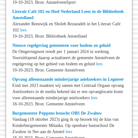
19-10-2023, Bron: AmstelveenSport
Literair Café 102 en Heel Nederland Leest in de Bibliotheek
Amstelland
Alexander Reeuwijk en Sholeh Rezazadeh in het Literair Café
102
lees
19-10-2023, Bron: Bibliotheek Amstelland
Nieuwe regelgeving gemeenten voor bodem en geluid
De Omgevingswet treedt per 1 januari 2024 in werking.
Vooruitlopend daarop actualiseert de gemeente Amstelveen de
regelgeving op het gebied van bodem en geluid
lees
19-10-2023, Bron: Gemeente Amstelveen
Opvang alleenstaande minderjarige asielzoekers in Legmeer
Eind mei 2023 maakten wij samen met Centraal Orgaan opvang
Asielzoekers in de media bekend dat er een opvanglocatie komt
voor alleenstaande minderjarige asielzoekers
lees
18-10-2023, Bron: Gemeente Amstelveen
Burgemeester Poppens bezocht OBS De Zwaluw
Vandaag (18 oktober 2023) ging ik op bezoek bij de klas van
Kinderburgemeester Milanka. Op openbare basisschool De
Zwaluw in Nes aan de Amstel
lees
18-10-2023, Bron: Gemeente Amstelveen