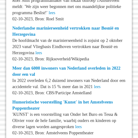
Roel Smit programmamaker van lokaal omroep 1Amstelveen
meldt: 'We zijn weer begonnen met ons maandelijkse politieke
programma Beslist!'
lees
02-10-2023, Bron: Roel Smit
Nederlandse marinierseenheid vertrokken naar Bosnië en
Herzegovina
De hoofdmacht van de marinierseenheid is zojuist op 2 oktober
2023 vanaf Vliegbasis Eindhoven vertrokken naar Bosnië en
Herzegovina
lees
02-10-2023, Bron: Rijksoverheid/Wikipedia
Meer dan 6000 inwoners van Nederland overleden in 2022
door een val
In 2022 overleden 6,2 duizend inwoners van Nederland door een
accidentele val. Dat is 15 % meer dan in 2021
lees
02-10-2023, Bron: CBS/Participe Amstelland
Humoristische voorstelling 'Kunst' in het Amstelveens
Poppentheater
'KUNST' is een voorstelling van Onder het Buro en Tessa &
Olivier voor de hele familie, waarbij ouders en kinderen op
diverse lagen worden aangesproken
lees
02-10-2023, Bron: Amstelveens Poppentheater