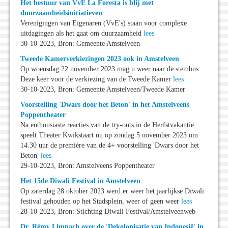
Het bestuur van VvE La Foresta is blij met
duurzaamheidsinitiatieven
Verenigingen van Eigenaren (VvE's) staan voor complexe
uitdagingen als het gaat om duurzaamheid
lees
30-10-2023, Bron: Gemeente Amstelveen
Tweede Kamerverkiezingen 2023 ook in Amstelveen
Op woensdag 22 november 2023 mag u weer naar de stembus.
Deze keer voor de verkiezing van de Tweede Kamer
lees
30-10-2023, Bron: Gemeente Amstelveen/Tweede Kamer
Voorstelling 'Dwars door het Beton' in het Amstelveens
Poppentheater
Na enthousiaste reacties van de try-outs in de Herfstvakantie
speelt Theater Kwikstaart nu op zondag 5 november 2023 om
14.30 uur de première van de 4+ voorstelling 'Dwars door het
Beton'
lees
29-10-2023, Bron: Amstelveens Poppentheater
Het 15de Diwali Festival in Amstelveen
Op zaterdag 28 oktober 2023 werd er weer het jaarlijkse Diwali
festival gehouden op het Stadsplein, weer of geen weer
lees
28-10-2023, Bron: Stichting Diwali Festival/Amstelveenweb
Dr. Rémy Limpach over de 'Dekolonisatie van Indonesië' in