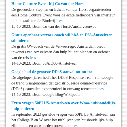
Home Couture Event bij Co van der Horst
De gebroeders Stephan en Edwin van der Horst organiseerden
een Home Couture Event voor de echte liefhebbers van interieur
in hun zaak aan de Binderij
lees
15-10-2023, Bron: Co van der Horst/Amstelveenweb
Gratis openbaar vervoer coach wil bbA en D66-Amstelveen
stimuleren
De gratis OV-coach van de Vervoerregio Amsterdam biedt
inwoners van Amstelveen dan hulp bij het plannen en oefenen
van de reis
lees
14-10-2023, Bron: bbA/D66-Amstelveen
Google had de grootste DDoS-aanval tot nu toe
De afgelopen jaren heeft het DDoS Response Team van Google
de trend waargenomen dat gedistribueerde denial-of-service
(DDoS)-aanvallen exponentieel in omvang toenemen
lees
14-10-2023, Bron: Google Blog/Wikipedia
Extra vragen 50PLUS-Amstelveen over Wmo-huishoudelijke
hulp ouderen
In september 2023 gestelde vragen van 50PLUS Amstelveen aan
het College B en W over het uitblijven van huishoudelijke hulp
zijn nog geen antwoorden ontvangen
lees