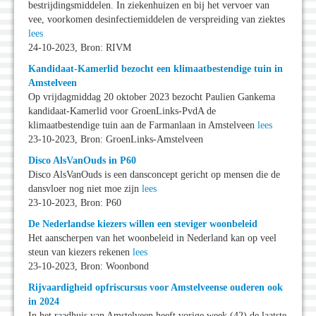
bestrijdingsmiddelen. In ziekenhuizen en bij het vervoer van
vee, voorkomen desinfectiemiddelen de verspreiding van ziektes
lees
24-10-2023, Bron: RIVM
Kandidaat-Kamerlid bezocht een klimaatbestendige tuin in
Amstelveen
Op vrijdagmiddag 20 oktober 2023 bezocht Paulien Gankema
kandidaat-Kamerlid voor GroenLinks-PvdA de
klimaatbestendige tuin aan de Farmanlaan in Amstelveen
lees
23-10-2023, Bron: GroenLinks-Amstelveen
Disco AlsVanOuds in P60
Disco AlsVanOuds is een dansconcept gericht op mensen die de
dansvloer nog niet moe zijn
lees
23-10-2023, Bron: P60
De Nederlandse kiezers willen een steviger woonbeleid
Het aanscherpen van het woonbeleid in Nederland kan op veel
steun van kiezers rekenen
lees
23-10-2023, Bron: Woonbond
Rijvaardigheid opfriscursus voor Amstelveense ouderen ook
in 2024
In het raadhuis van Amstelveen heeft vorige week (42) de laatste