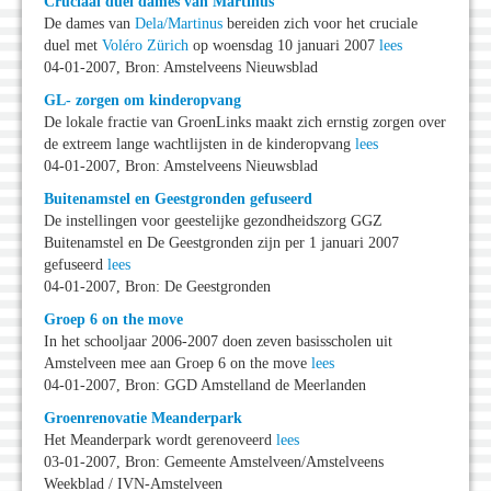
Cruciaal duel dames van Martinus
De dames van
Dela/Martinus
bereiden zich voor het cruciale
duel met
Voléro Zürich
op woensdag 10 januari 2007
lees
04-01-2007, Bron: Amstelveens Nieuwsblad
GL- zorgen om kinderopvang
De lokale fractie van GroenLinks maakt zich ernstig zorgen over
de extreem lange wachtlijsten in de kinderopvang
lees
04-01-2007, Bron: Amstelveens Nieuwsblad
Buitenamstel en Geestgronden gefuseerd
De instellingen voor geestelijke gezondheidszorg GGZ
Buitenamstel en De Geestgronden zijn per 1 januari 2007
gefuseerd
lees
04-01-2007, Bron: De Geestgronden
Groep 6 on the move
In het schooljaar 2006-2007 doen zeven basisscholen uit
Amstelveen mee aan Groep 6 on the move
lees
04-01-2007, Bron: GGD Amstelland de Meerlanden
Groenrenovatie Meanderpark
Het Meanderpark wordt gerenoveerd
lees
03-01-2007, Bron: Gemeente Amstelveen/Amstelveens
Weekblad / IVN-Amstelveen