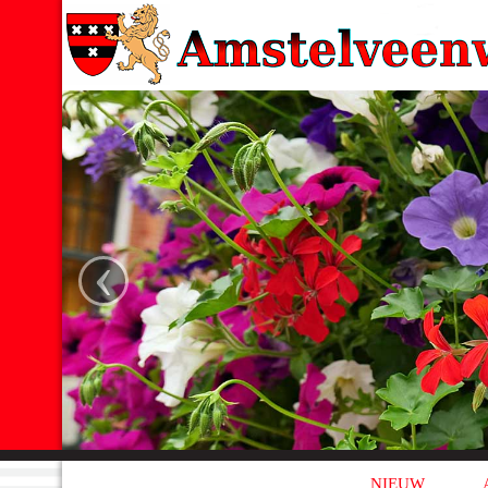
‹
NIEUW