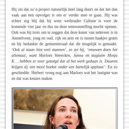
Hij zei dat zo’n project natuurlijk heel lang duurt en dat het dan
vaak aan een opvolger is om er verder mee te gaan. Hij was
echter erg blij dat hij weer wethouder Cultuur is voor de
komende vier jaar en dus nu deze tentoonstelling mocht openen.
Ook was hij trots om te zeggen dat deze kunst van iedereen is in
Amstelveen, jong en oud, rijk en arm en is tussen haakjes gratis
en hij bedankte de gemeenteraad dat dit mogelijk is gemaakt.
‘Ook al staan hier veel mannen’, zo zei hij, ‘vrouwen doen het
allemaal, want Marloes Vereecken, Janna en stagiaire Mosja
K…..hebben er voor gezorgd dat al het werk gedaan is. Daarom
krijgen zij een mooi boeket onder een hartelijk applaus’.
En zo
geschiedde. Herbert vroeg nog aan Marloes wat het lastigste was
en dat was keuzes maken.