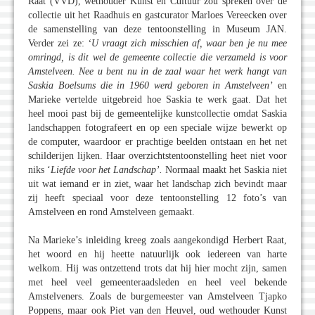
Raat (VVD), wethouder Kunst en Cultuur zou spreken over de
collectie uit het Raadhuis en gastcurator Marloes Vereecken over
de samenstelling van deze tentoonstelling in Museum JAN.
Verder zei ze:
‘U vraagt zich misschien af, waar ben je nu mee
omringd, is dit wel de gemeente collectie die verzameld is voor
Amstelveen. Nee u bent nu in de zaal waar het werk hangt van
Saskia Boelsums die in 1960 werd geboren in Amstelveen’
en
Marieke vertelde uitgebreid hoe Saskia te werk gaat. Dat het
heel mooi past bij de gemeentelijke kunstcollectie omdat Saskia
landschappen fotografeert en op een speciale wijze bewerkt op
de computer, waardoor er prachtige beelden ontstaan en het net
schilderijen lijken. Haar overzichtstentoonstelling heet niet voor
niks ‘
Liefde voor het Landschap’.
Normaal maakt het Saskia niet
uit wat iemand er in ziet, waar het landschap zich bevindt maar
zij heeft speciaal voor deze tentoonstelling 12 foto’s van
Amstelveen en rond Amstelveen gemaakt.
Na Marieke’s inleiding kreeg zoals aangekondigd Herbert Raat,
het woord en hij heette natuurlijk ook iedereen van harte
welkom. Hij was ontzettend trots dat hij hier mocht zijn, samen
met heel veel gemeenteraadsleden en heel veel bekende
Amstelveners. Zoals de burgemeester van Amstelveen Tjapko
Poppens, maar ook Piet van den Heuvel, oud wethouder Kunst