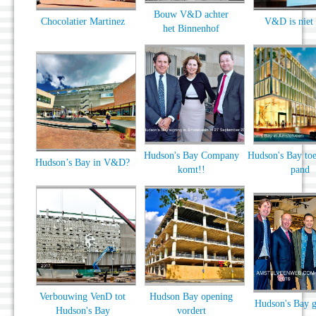
Bouw V&D achter
Chocolatier Martinez
V&D is niet
het Binnenhof
Hudson's Bay Company
Hudson's Bay to
Hudson’s Bay in V&D?
komt!!
pand
Verbouwing VenD tot
Hudson Bay opening
Hudson's Bay 
Hudson's Bay
vordert