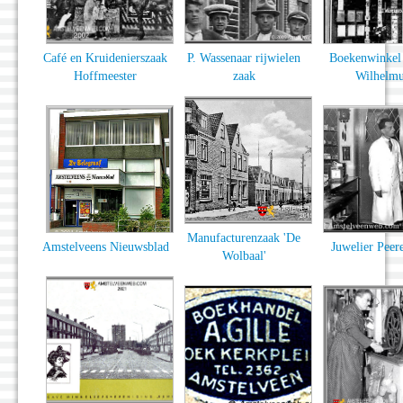
Café en Kruidenierszaak
P. Wassenaar rijwielen
Boekenwinkel 
Hoffmeester
zaak
Wilhelm
Manufacturenzaak 'De
Amstelveens Nieuwsblad
Juwelier Pee
Wolbaal'