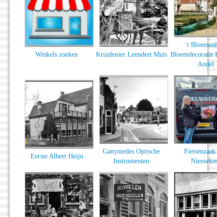
't Bloemen
Winkels zoeken
Kruidenier Leendert Muis
Bloemdecoratie 
Andel
Ganymedes Optische
Fietsenzaak
Eerste Albert Heijn
Instrumenten
Nieuwke