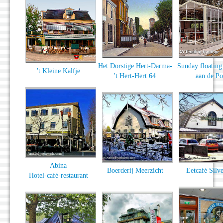
Het Dorstige Hert-Darma-
Sunday floating
't Kleine Kalfje
't Hert-Hert 64
aan de Po
Abina
Boerderij Meerzicht
Eetcafé Silve
Hotel-café-restaurant