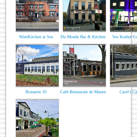
WineKitchen at Sea
Du Monde Bar & Kitchen
Vos Kosher Ca
Brasserie 10
Café-Restaurant de Manen
Carel's Ca