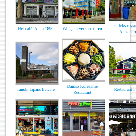
Grieks resta
Het café 'Anno 1890
Wings in verkeerstoren
Alexandr
Damso Koreaanse
Tanuki Japans Eetcafé
Restaurant F
Restaurant