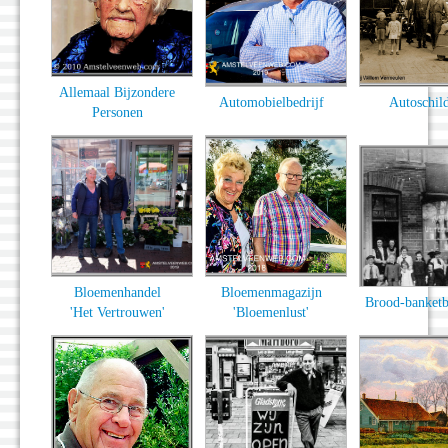
Allemaal Bijzondere
Automobielbedrijf
Autoschil
Personen
Bloemenhandel
Bloemenmagazijn
Brood-banketb
'Het Vertrouwen'
'Bloemenlust'