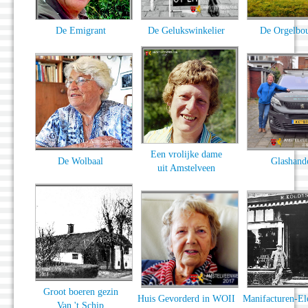
De Emigrant
De Gelukswinkelier
De Orgelbo
Een vrolijke dame
De Wolbaal
Glashand
uit Amstelveen
Groot boeren gezin
Huis Gevorderd in WOII
Manifacturen-El
Van 't Schip