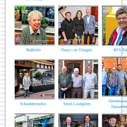
MaReWa
Piano's en Vleugels
RVS fla
Steenhouwe
Schoenhersteller
Smid-Loodgieter
Natuurste