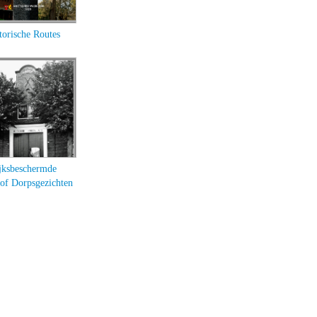
torische Routes
jksbeschermde
 of Dorpsgezichten