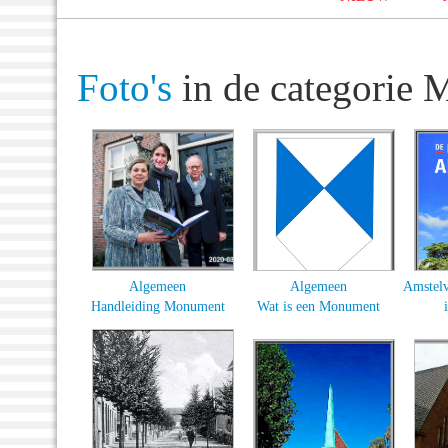
Foto's
in de categorie
Algemeen
Algemeen
Amstel
Handleiding Monument
Wat is een Monument