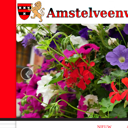
‹
NIEUW