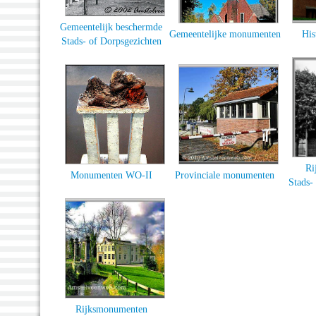
Gemeentelijk beschermde
Gemeentelijke monumenten
His
Stads- of Dorpsgezichten
Ri
Monumenten WO-II
Provinciale monumenten
Stads-
Rijksmonumenten