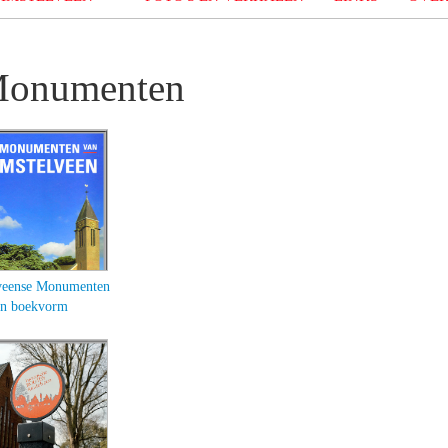
 Monumenten
veense Monumenten
in boekvorm