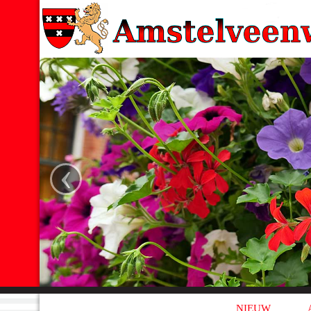
‹
NIEUW