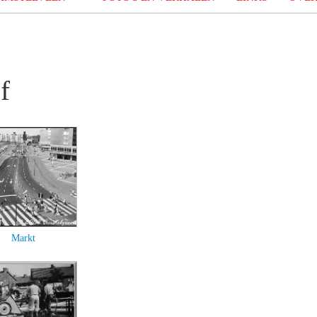
f
Markt