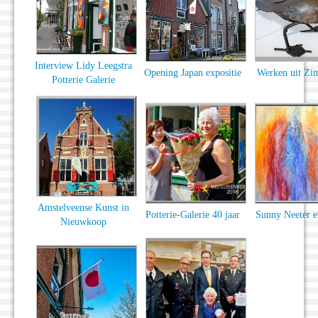
Interview Lidy Leegstra
Opening Japan expositie
Werken uit Z
Potterie Galerie
Amstelveense Kunst in
Potterie-Galerie 40 jaar
Sunny Neeter e
Nieuwkoop