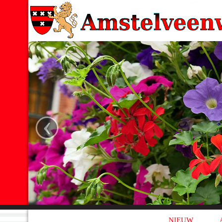
‹
NIEUW