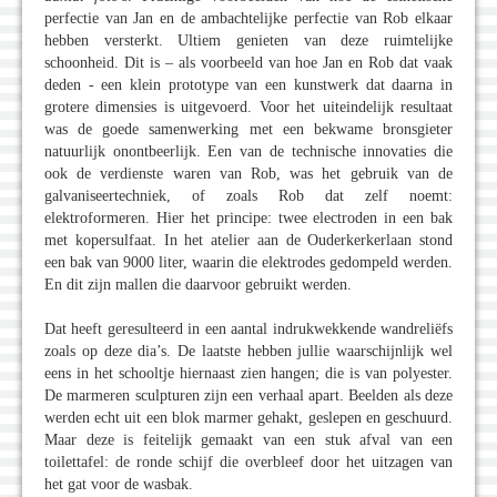
perfectie van Jan en de ambachtelijke perfectie van Rob elkaar
hebben versterkt. Ultiem genieten van deze ruimtelijke
schoonheid. Dit is – als voorbeeld van hoe Jan en Rob dat vaak
deden - een klein prototype van een kunstwerk dat daarna in
grotere dimensies is uitgevoerd. Voor het uiteindelijk resultaat
was de goede samenwerking met een bekwame bronsgieter
natuurlijk onontbeerlijk. Een van de technische innovaties die
ook de verdienste waren van Rob, was het gebruik van de
galvaniseertechniek, of zoals Rob dat zelf noemt:
elektroformeren. Hier het principe: twee electroden in een bak
met kopersulfaat. In het atelier aan de Ouderkerkerlaan stond
een bak van 9000 liter, waarin die elektrodes gedompeld werden.
En dit zijn mallen die daarvoor gebruikt werden.
Dat heeft geresulteerd in een aantal indrukwekkende wandreliëfs
zoals op deze dia’s. De laatste hebben jullie waarschijnlijk wel
eens in het schooltje hiernaast zien hangen; die is van polyester.
De marmeren sculpturen zijn een verhaal apart. Beelden als deze
werden echt uit een blok marmer gehakt, geslepen en geschuurd.
Maar deze is feitelijk gemaakt van een stuk afval van een
toilettafel: de ronde schijf die overbleef door het uitzagen van
het gat voor de wasbak.