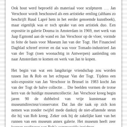
Ook hout werd beproefd als materiaal voor sculpturen …. Jan
Verschoor wordt beschouwd als een artistieke eenling (althans zo
beschrijft Ruud Lapré hem in het eerder genoemde kunstboek),
maar eigenlijk was er toch sprake van een artistiek duo. Een
expositie in galerie Douma in Amsterdam in 1969, met werk van
Jaap Egmond aan de wand en Jan Verschoor op de vloer, vormde
in feite de basis voor Museum Jan van der Togt. Het Financieel
Dagblad schreef erover en dat was voor Tomado-industrieel Jan
van der Togt (toen woonachtig in Antwerpen) aanleiding om
naar Amsterdam te komen en werk van Jan te kopen.
Het begin van wat een langdurige vriendschap zou worden
tussen Jan & Rob en het echtpaar Van der Togt. Tijdens een
solo-expositie van Jan Verschoor in Brussel in 1983 kocht Jan
van der Togt de halve collectie… Die beelden vormen de trotse
kern van de huidige museumcollectie. Jan Verschoor kreeg begin
jaren 90 de dubbelrol van vrije kunstenaar en
museumdirecteur/conservator. Dat Jan die taak op zich kon
nemen was zonder twijfel mede dankzij de niet-aflatende steun
die hij van Rob kreeg. Zeker ook bij de zakelijke kant van het
runnen van een museum annex galerie. Het museum heeft zeer