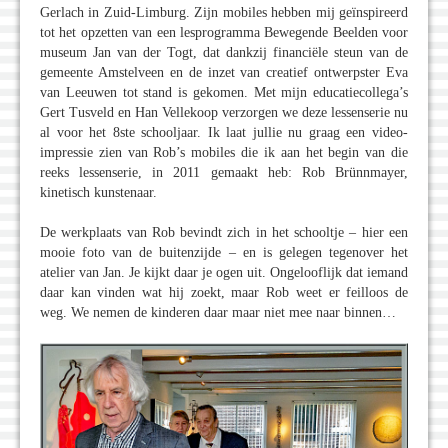
Gerlach in Zuid-Limburg. Zijn mobiles hebben mij geïnspireerd
tot het opzetten van een lesprogramma Bewegende Beelden voor
museum Jan van der Togt, dat dankzij financiële steun van de
gemeente Amstelveen en de inzet van creatief ontwerpster Eva
van Leeuwen tot stand is gekomen. Met mijn educatiecollega’s
Gert Tusveld en Han Vellekoop verzorgen we deze lessenserie nu
al voor het 8ste schooljaar. Ik laat jullie nu graag een video-
impressie zien van Rob’s mobiles die ik aan het begin van die
reeks lessenserie, in 2011 gemaakt heb: Rob Brünnmayer,
kinetisch kunstenaar.
De werkplaats van Rob bevindt zich in het schooltje – hier een
mooie foto van de buitenzijde – en is gelegen tegenover het
atelier van Jan. Je kijkt daar je ogen uit. Ongelooflijk dat iemand
daar kan vinden wat hij zoekt, maar Rob weet er feilloos de
weg. We nemen de kinderen daar maar niet mee naar binnen…