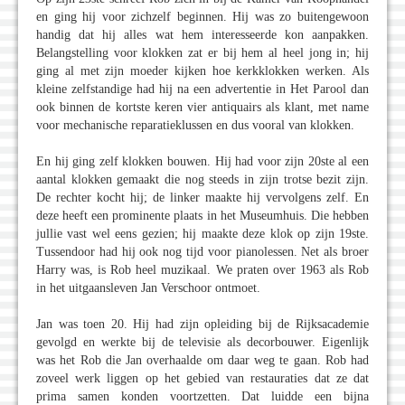
en ging hij voor zichzelf beginnen. Hij was zo buitengewoon
handig dat hij alles wat hem interesseerde kon aanpakken.
Belangstelling voor klokken zat er bij hem al heel jong in; hij
ging al met zijn moeder kijken hoe kerkklokken werken. Als
kleine zelfstandige had hij na een advertentie in Het Parool dan
ook binnen de kortste keren vier antiquairs als klant, met name
voor mechanische reparatieklussen en dus vooral van klokken.
En hij ging zelf klokken bouwen. Hij had voor zijn 20ste al een
aantal klokken gemaakt die nog steeds in zijn trotse bezit zijn.
De rechter kocht hij; de linker maakte hij vervolgens zelf. En
deze heeft een prominente plaats in het Museumhuis. Die hebben
jullie vast wel eens gezien; hij maakte deze klok op zijn 19ste.
Tussendoor had hij ook nog tijd voor pianolessen. Net als broer
Harry was, is Rob heel muzikaal. We praten over 1963 als Rob
in het uitgaansleven Jan Verschoor ontmoet.
Jan was toen 20. Hij had zijn opleiding bij de Rijksacademie
gevolgd en werkte bij de televisie als decorbouwer. Eigenlijk
was het Rob die Jan overhaalde om daar weg te gaan. Rob had
zoveel werk liggen op het gebied van restauraties dat ze dat
prima samen konden voortzetten. Dat luidde een bijna