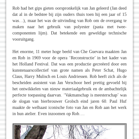
Rob had het gips gieten oorspronkelijk van Jan geleerd (Jan deed
dat al in de bedstee bij zijn ouders thuis toen hij een jaar of 15
was…), maar het was de uitvinding van Rob om de overgang te
maken naar het gebruik van polyester (pasta met twee-
componenten lijm). Dat betekende een geweldige technische
vooruitgang.
Het enorme, 11 meter hoge beeld van Che Guevara maakten Jan
en Rob in 1969 voor de opera ‘Reconstructie’ in het kader van
het Holland Festival. Dat was een productie gecreëerd door een
kunstenaarscollectief van grote namen als Peter Schat, Hugo
Claus, Harry Mulisch en Louis Andriessen. Rob heeft zich als de
bescheiden assistent van Jan Verschoor heel prettig gevoeld bij
het ontwikkelen van nieuw materiaalgebruik en de ambachtelijk
perfecte toepassing daarvan. ‘Vakmanschap is meesterschap’ was
de slogan van bierbrouwer Grolsch eind jaren 60. Paul Huf
maakte de welhaast iconische foto van Jan en Rob aan het werk
in hun atelier. Even inzoomen op Rob….