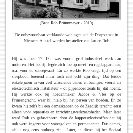
(Bron Rob Brünnmayer - 2019)
De onbewoonbaar verklaarde woningen aan de Dorpsstraat in
Nieuwer-Amstel werden het atelier van Jan en Rob
Hij was toen 17. Dat was vooral grof-industrieel werk aan
motoren. Het bedrijf legde zich toe op meet- en regelapparatuur,
o.a. voor de scheepvaart. En zo werkte Rob enige tijd op een
sleepboot, boeiend maar toch niet echt zijn ding. Dat leidde
enkele jaren in van veel wisselende banen en baantjes, vooral als
elektrotechnisch installateur - of pijpenboer zoals hij dat noemt.
Hij werkte ook bij hoedenmaker Jacobs & Vles op de
Prinsengracht, waar hij hielp bij het persen van hoeden. En zo
kwam hij zelfs bij een dameskapper op de Zeedijk terecht: eerst
alleen voor reparaties en inrichtingswerkzaamheden. Maar later
werd Rob zo gefascineerd door de kappersvloeistoffen dat hij
ook werd ingezet voor watergolven en permanenten. Dus dames,
als je nog eens omhoog zit… Later, in dienst bij het Sociaal