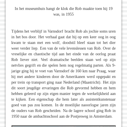
In het museumhuis hangt de klok die Rob maakte toen hij 19
was, in 1955
Tijdens het verblijf in Varnsdorf bracht Rob als jochie soms uren
in het bos door. Het verhaal gaat dat hij op een keer oog in oog
kwam te staan met een wolf, doodstil bleef staan tot het dier
weer verder liep. Een van de vele levenslessen van Rob. Over de
vreselijke en chaotische tijd aan het einde van de oorlog praat
Rob liever niet. Veel dramatische beelden staan wel op zijn
netvlies gegrift en die spelen hem nog regelmatig parten. Als 9-
jarige ging hij te voet van Varnsdorf de 160 km naar Praag, waar
hij met andere kinderen door de Amerikanen werd opgepakt en
per trein op transport ging naar Nederland (Maastricht). Het zijn
dit soort jeugdige ervaringen die Rob gevormd hebben en hem
hebben geleerd op zijn eigen manier tegen de werkelijkheid aan
te kijken. Een eigenschap die hem later als assistentkunstenaar
goed van pas zou komen. In de moeilijke naoorlogse jaren zijn
de ouders van Rob gescheiden. Na de lagere school ging Rob in
1950 naar de ambachtsschool aan de Postjesweg in Amsterdam.