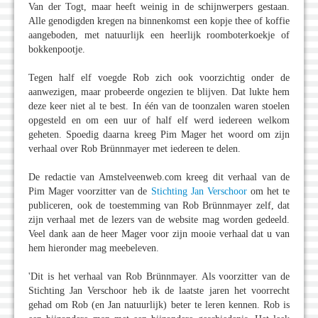
Van der Togt, maar heeft weinig in de schijnwerpers gestaan.
Alle genodigden kregen na binnenkomst een kopje thee of koffie
aangeboden, met natuurlijk een heerlijk roomboterkoekje of
bokkenpootje.
Tegen half elf voegde Rob zich ook voorzichtig onder de
aanwezigen, maar probeerde ongezien te blijven. Dat lukte hem
deze keer niet al te best. In één van de toonzalen waren stoelen
opgesteld en om een uur of half elf werd iedereen welkom
geheten. Spoedig daarna kreeg Pim Mager het woord om zijn
verhaal over Rob Brünnmayer met iedereen te delen.
De redactie van Amstelveenweb.com kreeg dit verhaal van de
Pim Mager voorzitter van de
Stichting Jan Verschoor
om het te
publiceren, ook de toestemming van Rob Brünnmayer zelf, dat
zijn verhaal met de lezers van de website mag worden gedeeld.
Veel dank aan de heer Mager voor zijn mooie verhaal dat u van
hem hieronder mag meebeleven.
'Dit is het verhaal van Rob Brünnmayer. Als voorzitter van de
Stichting Jan Verschoor heb ik de laatste jaren het voorrecht
gehad om Rob (en Jan natuurlijk) beter te leren kennen. Rob is