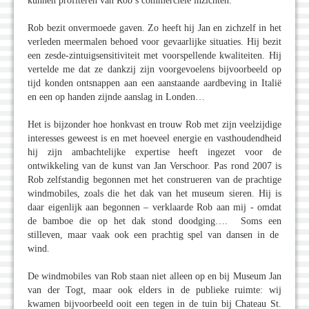
kunnen profiteren van Rob’s commerciële inzichten.
Rob bezit onvermoede gaven. Zo heeft hij Jan en zichzelf in het
verleden meermalen behoed voor gevaarlijke situaties. Hij bezit
een zesde-zintuigsensitiviteit met voorspellende kwaliteiten. Hij
vertelde me dat ze dankzij zijn voorgevoelens bijvoorbeeld op
tijd konden ontsnappen aan een aanstaande aardbeving in Italië
en een op handen zijnde aanslag in Londen…
Het is bijzonder hoe honkvast en trouw Rob met zijn veelzijdige
interesses geweest is en met hoeveel energie en vasthoudendheid
hij zijn ambachtelijke expertise heeft ingezet voor de
ontwikkeling van de kunst van Jan Verschoor. Pas rond 2007 is
Rob zelfstandig begonnen met het construeren van de prachtige
windmobiles, zoals die het dak van het museum sieren. Hij is
daar eigenlijk aan begonnen – verklaarde Rob aan mij - omdat
de bamboe die op het dak stond doodging…. Soms een
stilleven, maar vaak ook een prachtig spel van dansen in de
wind.
De windmobiles van Rob staan niet alleen op en bij Museum Jan
van der Togt, maar ook elders in de publieke ruimte: wij
kwamen bijvoorbeeld ooit een tegen in de tuin bij Chateau St.