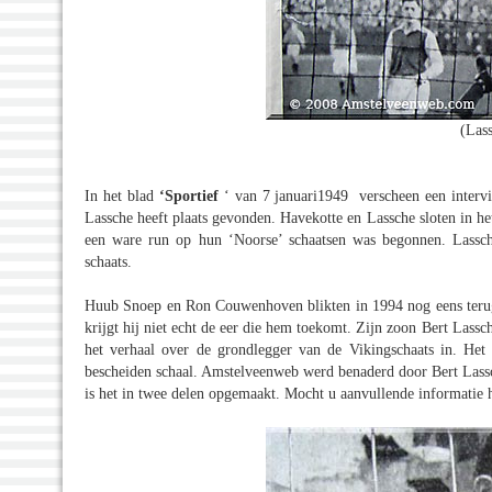
(Lass
In het blad
‘Sportief
‘ van 7 januari1949 verscheen een interv
Lassche heeft plaats gevonden. Havekotte en Lassche sloten in h
een ware run op hun ‘Noorse’ schaatsen was begonnen. Lassch
schaats.
Huub Snoep en Ron Couwenhoven blikten in 1994 nog eens terug i
krijgt hij niet echt de eer die hem toekomt. Zijn zoon Bert Lassc
het verhaal over de grondlegger van de Vikingschaats in. Het w
bescheiden schaal. Amstelveenweb werd benaderd door Bert Lassch
is het in twee delen opgemaakt. Mocht u aanvullende informati