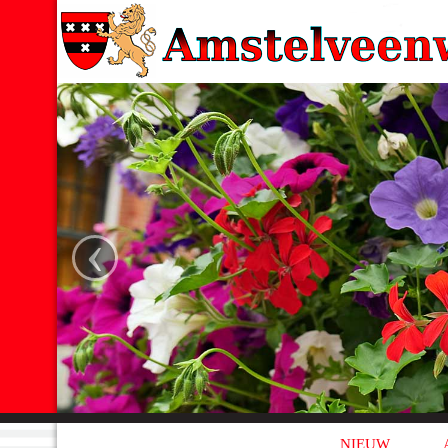
‹
NIEUW