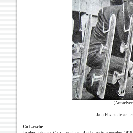
(Amstelvee
Jaap Havekotte achter
Co Lassche
Jacobus Johannes (Co) Lassche werd geboren in november 1919. 