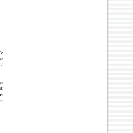
Co
ar
de
ar
90
er
’s