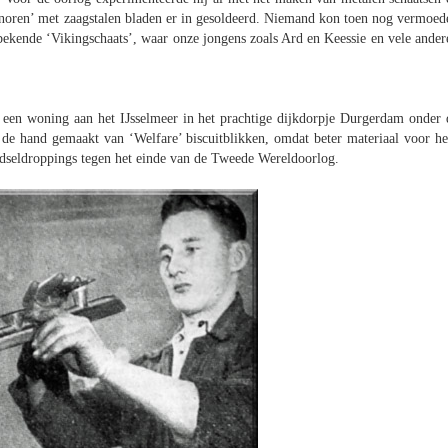
en noren’ met zaagstalen bladen er in gesoldeerd. Niemand kon toen nog vermoed
dbekende ‘Vikingschaats’, waar onze jongens zoals Ard en Keessie en vele ander
n een woning aan het IJsselmeer in het prachtige dijkdorpje Durgerdam onder 
de hand gemaakt van ‘Welfare’ biscuitblikken, omdat beter materiaal voor h
edseldroppings tegen het einde van de Tweede Wereldoorlog.