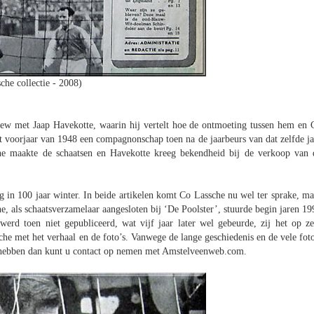
che collectie - 2008)
iew met Jaap Havekotte, waarin hij vertelt hoe de ontmoeting tussen hem en 
et voorjaar van 1948 een compagnonschap toen na de jaarbeurs van dat zelfde ja
e maakte de schaatsen en Havekotte kreeg bekendheid bij de verkoop van 
n 100 jaar winter. In beide artikelen komt Co Lassche nu wel ter sprake, ma
he, als schaatsverzamelaar aangesloten bij ‘De Poolster’, stuurde begin jaren 19
erd toen niet gepubliceerd, wat vijf jaar later wel gebeurde, zij het op ze
e met het verhaal en de foto’s. Vanwege de lange geschiedenis en de vele foto
e hebben dan kunt u contact op nemen met Amstelveenweb.com.