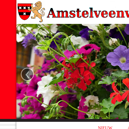
‹
NIEUW