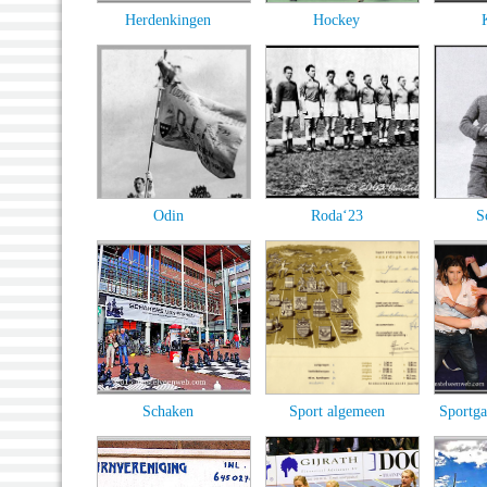
Herdenkingen
Hockey
Odin
Roda‘23
S
Schaken
Sport algemeen
Sportga