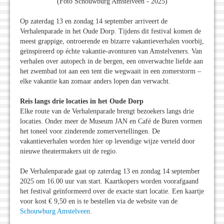
(Foto Schouwburg Amstelveen - 2025)
Op zaterdag 13 en zondag 14 september arriveert de
Verhalenparade in het Oude Dorp. Tijdens dit festival komen de
meest grappige, ontroerende en bizarre vakantieverhalen voorbij,
geïnspireerd op échte vakantie-avonturen van Amstelveners. Van
verhalen over autopech in de bergen, een onverwachte liefde aan
het zwembad tot aan een tent die wegwaait in een zomerstorm –
elke vakantie kan zomaar anders lopen dan verwacht.
Reis langs drie locaties in het Oude Dorp
Elke route van de Verhalenparade brengt bezoekers langs drie
locaties. Onder meer de Museum JAN en Café de Buren vormen
het toneel voor zinderende zomervertellingen. De
vakantieverhalen worden hier op levendige wijze verteld door
nieuwe theatermakers uit de regio.
De Verhalenparade gaat op zaterdag 13 en zondag 14 september
2025 om 16.00 uur van start. Kaartkopers worden voorafgaand
het festival geïnformeerd over de exacte start locatie. Een kaartje
voor kost € 9,50 en is te bestellen via de website van de
Schouwburg Amstelveen
.