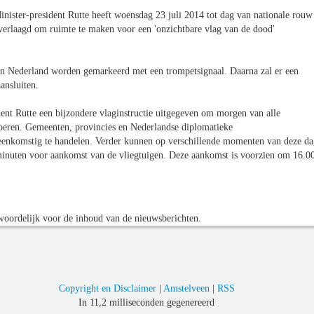
inister-president Rutte heeft woensdag 23 juli 2014 tot dag van nationale rouw
erlaagd om ruimte te maken voor een 'onzichtbare vlag van de dood'
 in Nederland worden gemarkeerd met een trompetsignaal. Daarna zal er een
ansluiten.
dent Rutte een bijzondere vlaginstructie uitgegeven om morgen van alle
voeren. Gemeenten, provincies en Nederlandse diplomatieke
eenkomstig te handelen. Verder kunnen op verschillende momenten van deze d
minuten voor aankomst van de vliegtuigen. Deze aankomst is voorzien om 16.0
oordelijk voor de inhoud van de nieuwsberichten.
Copyright en Disclaimer
|
Amstelveen
|
RSS
In 11,2 milliseconden gegenereerd