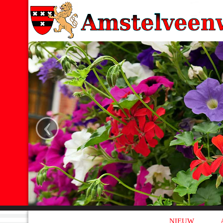
‹
NIEUW