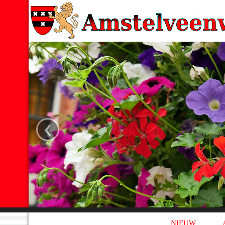
‹
NIEUW